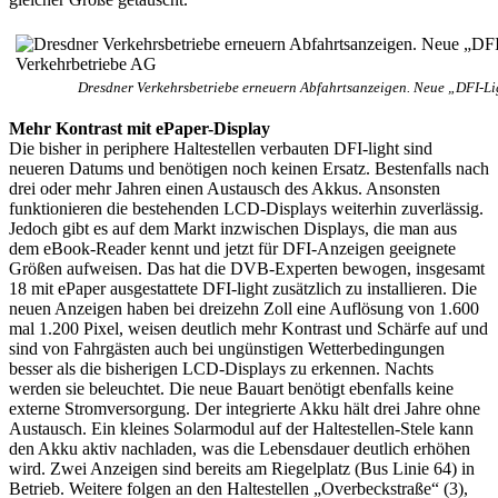
Dresdner Verkehrsbetriebe erneuern Abfahrtsanzeigen. Neue „DFI-Lig
Mehr Kontrast mit ePaper-Display
Die bisher in periphere Haltestellen verbauten DFI-light sind
neueren Datums und benötigen noch keinen Ersatz. Bestenfalls nach
drei oder mehr Jahren einen Austausch des Akkus. Ansonsten
funktionieren die bestehenden LCD-Displays weiterhin zuverlässig.
Jedoch gibt es auf dem Markt inzwischen Displays, die man aus
dem eBook-Reader kennt und jetzt für DFI-Anzeigen geeignete
Größen aufweisen. Das hat die DVB-Experten bewogen, insgesamt
18 mit ePaper ausgestattete DFI-light zusätzlich zu installieren. Die
neuen Anzeigen haben bei dreizehn Zoll eine Auflösung von 1.600
mal 1.200 Pixel, weisen deutlich mehr Kontrast und Schärfe auf und
sind von Fahrgästen auch bei ungünstigen Wetterbedingungen
besser als die bisherigen LCD-Displays zu erkennen. Nachts
werden sie beleuchtet. Die neue Bauart benötigt ebenfalls keine
externe Stromversorgung. Der integrierte Akku hält drei Jahre ohne
Austausch. Ein kleines Solarmodul auf der Haltestellen-Stele kann
den Akku aktiv nachladen, was die Lebensdauer deutlich erhöhen
wird. Zwei Anzeigen sind bereits am Riegelplatz (Bus Linie 64) in
Betrieb. Weitere folgen an den Haltestellen „Overbeckstraße“ (3),