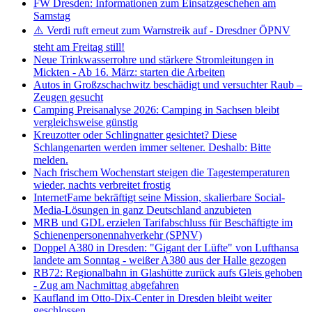
FW Dresden: Informationen zum Einsatzgeschehen am
Samstag
⚠️ Verdi ruft erneut zum Warnstreik auf - Dresdner ÖPNV
steht am Freitag still!
Neue Trinkwasserrohre und stärkere Stromleitungen in
Mickten - Ab 16. März: starten die Arbeiten
Autos in Großzschachwitz beschädigt und versuchter Raub –
Zeugen gesucht
Camping Preisanalyse 2026: Camping in Sachsen bleibt
vergleichsweise günstig
Kreuzotter oder Schlingnatter gesichtet? Diese
Schlangenarten werden immer seltener. Deshalb: Bitte
melden.
Nach frischem Wochenstart steigen die Tagestemperaturen
wieder, nachts verbreitet frostig
InternetFame bekräftigt seine Mission, skalierbare Social-
Media-Lösungen in ganz Deutschland anzubieten
MRB und GDL erzielen Tarifabschluss für Beschäftigte im
Schienenpersonennahverkehr (SPNV)
Doppel A380 in Dresden: "Gigant der Lüfte" von Lufthansa
landete am Sonntag - weißer A380 aus der Halle gezogen
RB72: Regionalbahn in Glashütte zurück aufs Gleis gehoben
- Zug am Nachmittag abgefahren
Kaufland im Otto-Dix-Center in Dresden bleibt weiter
geschlossen