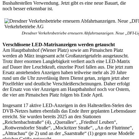
Bushaltestellen Verwendung. Jetzt gibt es eine neue Bauart, die
noch besser erkennbar ist.
Dresdner Verkehrsbetriebe erneuern Abfahrtsanzeigen. Neue „DFI-Lig
Verschlissene LED-Matrixanzeigen werden getauscht
Am Hauptbahnhof (Wiener Platz) sowie am Pirnaischen Platz
werden ab März insgesamt acht Großanzeigetafeln ausgetauscht.
Trotz ihrer enormen Langlebigkeit verliert auch eine LED-Matrix
auf Dauer ihre Leuchtkraft, einzelne Pixel fallen aus. Die jetzt zum
Ersatz anstehenden Anzeigen haben teilweise mehr als 20 Jahre
rund um die Uhr zuverlässig ihren Dienst getan, zeigen jetzt aber
Pixelfehler und deutliche Verschleißerscheinungen. Daher erfolgt
der Ersatz von vier Anzeigen am Hauptbahnhof noch vor Ostern,
die vier am Pirnaischen Platz folgen bis Ende April.
Insgesamt 17 aktive LED-Anzeigen in den Haltestellen-Stelen des
DVB-Netzes hatten ebenfalls das Ende ihrer geplanten Lebensdauer
erreicht. Sie wurden bereits 2025 an den Stationen
„Reichenbachstraße“ (4), „Querallee“, „Friedhof Leuben“,
„Rottwerndorfer Straße“, „Mockritzer Straße“, „An der Flutrinne“,
„Alttrachau“ (je 2) und an der „Saarstraße“ (1) gegen neue Modelle
gleicher Größe getauscht.