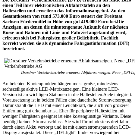
einen Teil ihrer elektronischen Abfahrtstafeln an den
Haltestellen und erweitern das Informationsangebot. Zu den
Gesamtkosten von rund 573.000 Euro steuert der Freistaat
Sachsen Fördermittel in Höhe von gut 419.000 Euro bei.Die
Anzeigen, an denen die minutengenaue Ankunft der nächsten
Busse und Bahnen mit Linie und Fahrziel angekündigt wird,
erfreuen sich bei Fahrgästen großer Beliebtheit. Fachlich
korrekt werden sie als dynamische Fahrgastinformation (DFI)
bezeichnet.
Dresdner Verkehrsbetriebe erneuern Abfahrtsanzeigen. Neue „DFI-Lig
An belebten Knotenpunkten hängen meist große, mindestens
sechszeilige aktive LED-Matrixanzeigen. Eine kleinere LED-
Version ist an wichtigen Stationen in die Haltestellen-Stele integriert.
Voraussetzung ist in beiden Fällen eine dauerhafte Stromversorgung.
Dafür strahlt die LED mit einer Leuchtkraft, die auch von größerer
Entfernung gut erkennbar ist. Eher für periphere Haltestellen mit
weniger Fahrgästen geeignet ist eine kostengünstige Variante. Diese
benötigt keinen Stromanschluss. Sie wird für mindestens drei Jahre
durch einen Akku versorgt und ist mit einem stromsparenden LCD-
Display ausgestattet. Diese „DFI-light“ findet vorwiegend bei