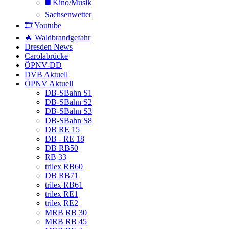
◼️ Kino/Musik
Sachsenwetter
🎞️ Youtube
🔥 Waldbrandgefahr
Dresden News
Carolabrücke
ÖPNV-DD
DVB Aktuell
ÖPNV Aktuell
DB-SBahn S1
DB-SBahn S2
DB-SBahn S3
DB-SBahn S8
DB RE 15
DB - RE 18
DB RB50
RB 33
trilex RB60
DB RB71
trilex RB61
trilex RE1
trilex RE2
MRB RB 30
MRB RB 45