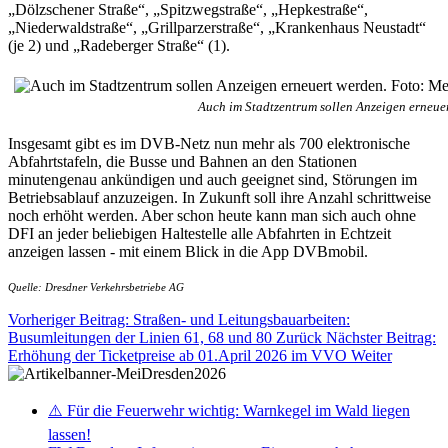
„Dölzschener Straße“, „Spitzwegstraße“, „Hepkestraße“,
„Niederwaldstraße“, „Grillparzerstraße“, „Krankenhaus Neustadt“
(je 2) und „Radeberger Straße“ (1).
Auch im Stadtzentrum sollen Anzeigen erneue
Insgesamt gibt es im DVB-Netz nun mehr als 700 elektronische
Abfahrtstafeln, die Busse und Bahnen an den Stationen
minutengenau ankündigen und auch geeignet sind, Störungen im
Betriebsablauf anzuzeigen. In Zukunft soll ihre Anzahl schrittweise
noch erhöht werden. Aber schon heute kann man sich auch ohne
DFI an jeder beliebigen Haltestelle alle Abfahrten in Echtzeit
anzeigen lassen - mit einem Blick in die App DVBmobil.
Quelle: Dresdner Verkehrsbetriebe AG
Vorheriger Beitrag: Straßen- und Leitungsbauarbeiten:
Busumleitungen der Linien 61, 68 und 80
Zurück
Nächster Beitrag:
Erhöhung der Ticketpreise ab 01.April 2026 im VVO
Weiter
⚠️ Für die Feuerwehr wichtig: Warnkegel im Wald liegen
lassen!