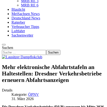
MRB RE 3
MRB RE 6
Blaulicht
MeiSachsen News
Deutschland News
Ratgeber
Verbraucher Tipps
Luftfahrt
Sachsenwetter
Suchen
Suchen
Mehr elektronische Abfahrtstafeln an
Haltestellen: Dresdner Verkehrsbetriebe
erneuern Abfahrtsanzeigen
Details
Kategorie:
ÖPNV
31. März 2026
Die Dresdner Verkehrsbetriebe (DVB) erneuern bis Mitte 2026