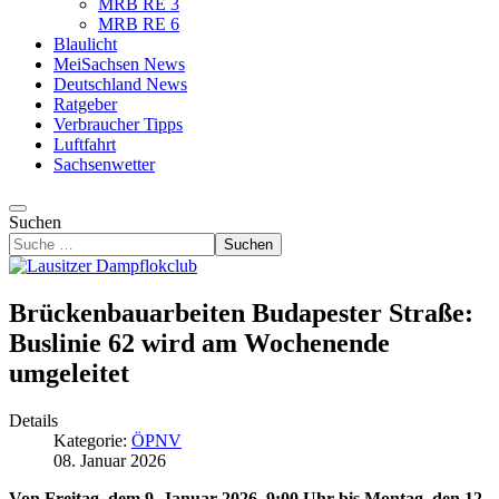
MRB RE 3
MRB RE 6
Blaulicht
MeiSachsen News
Deutschland News
Ratgeber
Verbraucher Tipps
Luftfahrt
Sachsenwetter
Suchen
Suchen
Brückenbauarbeiten Budapester Straße:
Buslinie 62 wird am Wochenende
umgeleitet
Details
Kategorie:
ÖPNV
08. Januar 2026
Von Freitag, dem 9. Januar 2026, 9:00 Uhr bis Montag, den 12.