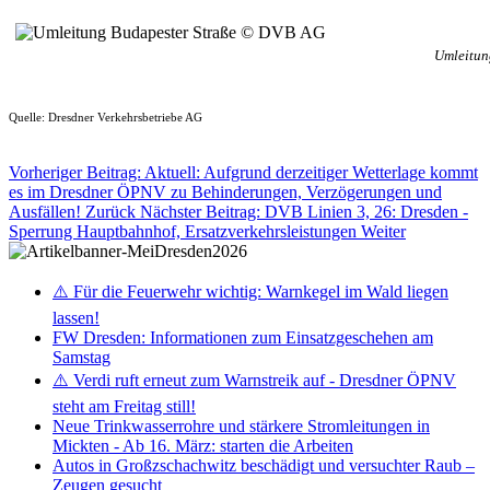
Umleitun
Quelle: Dresdner Verkehrsbetriebe AG
Vorheriger Beitrag: Aktuell: Aufgrund derzeitiger Wetterlage kommt
es im Dresdner ÖPNV zu Behinderungen, Verzögerungen und
Ausfällen!
Zurück
Nächster Beitrag: DVB Linien 3, 26: Dresden -
Sperrung Hauptbahnhof, Ersatzverkehrsleistungen
Weiter
⚠️ Für die Feuerwehr wichtig: Warnkegel im Wald liegen
lassen!
FW Dresden: Informationen zum Einsatzgeschehen am
Samstag
⚠️ Verdi ruft erneut zum Warnstreik auf - Dresdner ÖPNV
steht am Freitag still!
Neue Trinkwasserrohre und stärkere Stromleitungen in
Mickten - Ab 16. März: starten die Arbeiten
Autos in Großzschachwitz beschädigt und versuchter Raub –
Zeugen gesucht