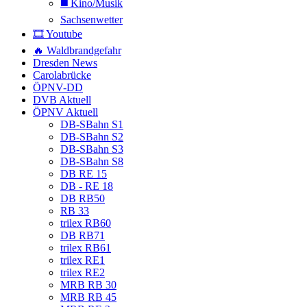
◼️ Kino/Musik
Sachsenwetter
🎞️ Youtube
🔥 Waldbrandgefahr
Dresden News
Carolabrücke
ÖPNV-DD
DVB Aktuell
ÖPNV Aktuell
DB-SBahn S1
DB-SBahn S2
DB-SBahn S3
DB-SBahn S8
DB RE 15
DB - RE 18
DB RB50
RB 33
trilex RB60
DB RB71
trilex RB61
trilex RE1
trilex RE2
MRB RB 30
MRB RB 45