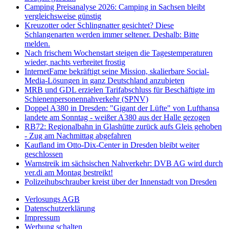
Camping Preisanalyse 2026: Camping in Sachsen bleibt
vergleichsweise günstig
Kreuzotter oder Schlingnatter gesichtet? Diese
Schlangenarten werden immer seltener. Deshalb: Bitte
melden.
Nach frischem Wochenstart steigen die Tagestemperaturen
wieder, nachts verbreitet frostig
InternetFame bekräftigt seine Mission, skalierbare Social-
Media-Lösungen in ganz Deutschland anzubieten
MRB und GDL erzielen Tarifabschluss für Beschäftigte im
Schienenpersonennahverkehr (SPNV)
Doppel A380 in Dresden: "Gigant der Lüfte" von Lufthansa
landete am Sonntag - weißer A380 aus der Halle gezogen
RB72: Regionalbahn in Glashütte zurück aufs Gleis gehoben
- Zug am Nachmittag abgefahren
Kaufland im Otto-Dix-Center in Dresden bleibt weiter
geschlossen
Warnstreik im sächsischen Nahverkehr: DVB AG wird durch
ver.di am Montag bestreikt!
Polizeihubschrauber kreist über der Innenstadt von Dresden
Verlosungs AGB
Datenschutzerklärung
Impressum
Werbung schalten