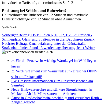
individuellen Tarifstufe, aber mindestens Stufe 2
Entlastung bei Schicht- und Ruhezeiten!
Ununterbrochene Ruhezeit von 12 Stunden und maximale
Dienstschichtlänge von 12 Stunden ohne Ausnahmen
Quelle: Ver.di
Vorheriger Beitrag: DVB Linien 6, 10, 12, EV 12: Dresden -
Schillerplatz, Gleis- und Straßenbau in drei Bauphasen
Zurück
Nächster Beitrag: Kanalbefahrung unter der Güntzstraße:
Straßenbahnlinien 8 und 13 werden tagsüber umgeleitet
Weiter
⚠️ Für die Feuerwehr wichtig: Warnkegel im Wald liegen
lassen!
⚠️ Verdi ruft erneut zum Warnstreik auf - Dresdner ÖPNV
steht am Freitag still!
FW Dresden: Informationen zum Einsatzgeschehen am
Samstag
Neue Trinkwasserrohre und stärkere Stromleitungen in
Mickten - Ab 16. März: starten die Arbeiten
Autos in Großzschachwitz beschädigt und versuchter Raub –
Zeugen gesucht