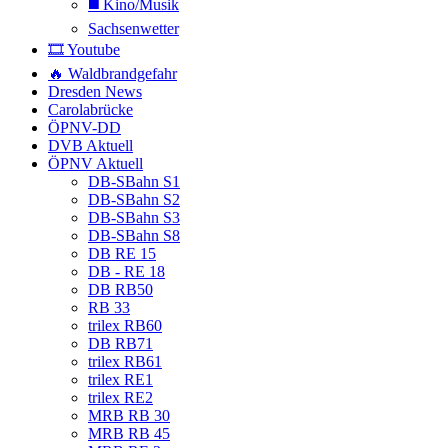
◼️ Kino/Musik
Sachsenwetter
🎞️ Youtube
🔥 Waldbrandgefahr
Dresden News
Carolabrücke
ÖPNV-DD
DVB Aktuell
ÖPNV Aktuell
DB-SBahn S1
DB-SBahn S2
DB-SBahn S3
DB-SBahn S8
DB RE 15
DB - RE 18
DB RB50
RB 33
trilex RB60
DB RB71
trilex RB61
trilex RE1
trilex RE2
MRB RB 30
MRB RB 45