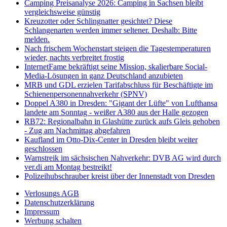
Camping Preisanalyse 2026: Camping in Sachsen bleibt
vergleichsweise günstig
Kreuzotter oder Schlingnatter gesichtet? Diese
Schlangenarten werden immer seltener. Deshalb: Bitte
melden.
Nach frischem Wochenstart steigen die Tagestemperaturen
wieder, nachts verbreitet frostig
InternetFame bekräftigt seine Mission, skalierbare Social-
Media-Lösungen in ganz Deutschland anzubieten
MRB und GDL erzielen Tarifabschluss für Beschäftigte im
Schienenpersonennahverkehr (SPNV)
Doppel A380 in Dresden: "Gigant der Lüfte" von Lufthansa
landete am Sonntag - weißer A380 aus der Halle gezogen
RB72: Regionalbahn in Glashütte zurück aufs Gleis gehoben
- Zug am Nachmittag abgefahren
Kaufland im Otto-Dix-Center in Dresden bleibt weiter
geschlossen
Warnstreik im sächsischen Nahverkehr: DVB AG wird durch
ver.di am Montag bestreikt!
Polizeihubschrauber kreist über der Innenstadt von Dresden
Verlosungs AGB
Datenschutzerklärung
Impressum
Werbung schalten