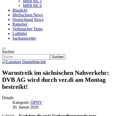
MRB RE 3
MRB RE 6
Blaulicht
MeiSachsen News
Deutschland News
Ratgeber
Verbraucher Tipps
Luftfahrt
Sachsenwetter
Suchen
Suchen
Warnstreik im sächsischen Nahverkehr:
DVB AG wird durch ver.di am Montag
bestreikt!
Details
Kategorie:
ÖPNV
30. Januar 2026
Leipzig –
Nachdem die erste Verhandlungsrunde zum