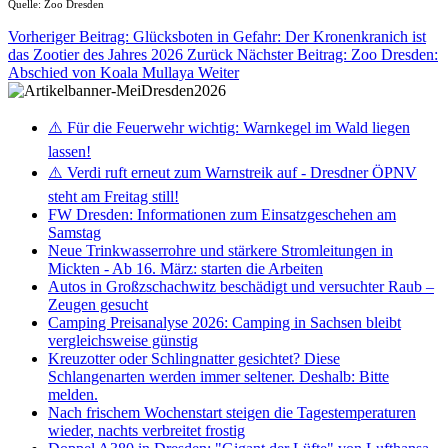
Quelle: Zoo Dresden
Vorheriger Beitrag: Glücksboten in Gefahr: Der Kronenkranich ist
das Zootier des Jahres 2026
Zurück
Nächster Beitrag: Zoo Dresden:
Abschied von Koala Mullaya
Weiter
⚠️ Für die Feuerwehr wichtig: Warnkegel im Wald liegen
lassen!
⚠️ Verdi ruft erneut zum Warnstreik auf - Dresdner ÖPNV
steht am Freitag still!
FW Dresden: Informationen zum Einsatzgeschehen am
Samstag
Neue Trinkwasserrohre und stärkere Stromleitungen in
Mickten - Ab 16. März: starten die Arbeiten
Autos in Großzschachwitz beschädigt und versuchter Raub –
Zeugen gesucht
Camping Preisanalyse 2026: Camping in Sachsen bleibt
vergleichsweise günstig
Kreuzotter oder Schlingnatter gesichtet? Diese
Schlangenarten werden immer seltener. Deshalb: Bitte
melden.
Nach frischem Wochenstart steigen die Tagestemperaturen
wieder, nachts verbreitet frostig