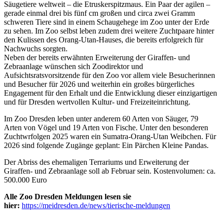
Säugetiere weltweit – die Etruskerspitzmaus. Ein Paar der agilen –
gerade einmal drei bis fünf cm großen und circa zwei Gramm
schweren Tiere sind in einem Schaugehege im Zoo unter der Erde
zu sehen. Im Zoo selbst leben zudem drei weitere Zuchtpaare hinter
den Kulissen des Orang-Utan-Hauses, die bereits erfolgreich für
Nachwuchs sorgten.
Neben der bereits erwähnten Erweiterung der Giraffen- und
Zebraanlage wünschen sich Zoodirektor und
Aufsichtsratsvorsitzende für den Zoo vor allem viele Besucherinnen
und Besucher für 2026 und weiterhin ein großes bürgerliches
Engagement für den Erhalt und die Entwicklung dieser einzigartigen
und für Dresden wertvollen Kultur- und Freizeiteinrichtung.
Im Zoo Dresden leben unter anderem 60 Arten von Säuger, 79
Arten von Vögel und 19 Arten von Fische. Unter den besonderen
Zuchtwrfolgen 2025 waren ein Sumatra-Orang-Utan Weibchen. Für
2026 sind folgende Zugänge geplant: Ein Pärchen Kleine Pandas.
Der Abriss des ehemaligen Terrariums und Erweiterung der
Giraffen- und Zebraanlage soll ab Februar sein. Kostenvolumen: ca.
500.000 Euro
Alle Zoo Dresden Meldungen lesen sie
hier:
https://meidresden.de/news/tierische-meldungen