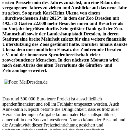
ersten Pressetermin des Jahres zunächst, um eine Bilanz des
vergangenen Jahres zu ziehen und Ausblicke auf das neue Jahr
zu geben. So sprach Karl-Heinz Ukena von einem
„durchwachsenen Jahr 2025“, in dem der Zoo Dresden mit
492.513 Gästen 22.000 mehr Besucherinnen und Besucher als
im Vorjahr begrüßen durfte. Sein größter Dank galt der Zoo-
Mannschaft sowie der Landeshauptstadt Dresden, in deren
Stadtrat eine breite Mehrheit zuletzt für eine weitere finanzielle
Unterstützung des Zoos gestimmt hatte. Darüber hinaus dankte
Ukena dem unermüdlichen Einsatz des Zoofreunde Dresden
e.V. und der immensen Spendenbereitschaft vieler
zooverbundener Menschen. In den nächsten Monaten wird
nach dem Abriss des alten Terrariums die Giraffen- und
Zebraanlage erweitert.
Das rund 500.000 Euro teure Projekt ist ausschließlich
spendenfinanziert und soll im Frühjahr umgesetzt werden. Auch
Annekatrin Klepsch betonte die Dringlichkeit, dass es trotz aller
Herausforderungen Aufgabe kommunaler Haushaltspolitik sei,
dauerhaft in den Zoo zu investieren. Nur so könne der Bestand und
die Attraktivität dieser Freizeiteinrichtung gesichert und