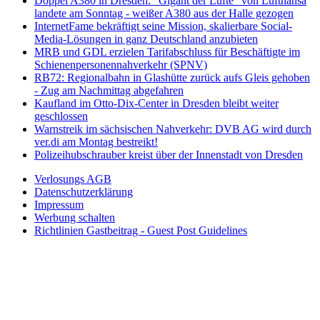
Doppel A380 in Dresden: "Gigant der Lüfte" von Lufthansa
landete am Sonntag - weißer A380 aus der Halle gezogen
InternetFame bekräftigt seine Mission, skalierbare Social-
Media-Lösungen in ganz Deutschland anzubieten
MRB und GDL erzielen Tarifabschluss für Beschäftigte im
Schienenpersonennahverkehr (SPNV)
RB72: Regionalbahn in Glashütte zurück aufs Gleis gehoben
- Zug am Nachmittag abgefahren
Kaufland im Otto-Dix-Center in Dresden bleibt weiter
geschlossen
Warnstreik im sächsischen Nahverkehr: DVB AG wird durch
ver.di am Montag bestreikt!
Polizeihubschrauber kreist über der Innenstadt von Dresden
Verlosungs AGB
Datenschutzerklärung
Impressum
Werbung schalten
Richtlinien Gastbeitrag - Guest Post Guidelines