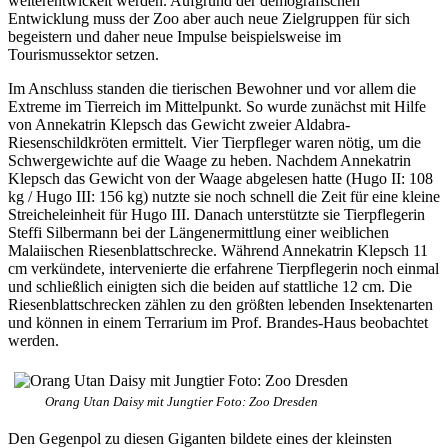
weiterentwickelt werden. Aufgrund der demografischen
Entwicklung muss der Zoo aber auch neue Zielgruppen für sich
begeistern und daher neue Impulse beispielsweise im
Tourismussektor setzen.
Im Anschluss standen die tierischen Bewohner und vor allem die
Extreme im Tierreich im Mittelpunkt. So wurde zunächst mit Hilfe
von Annekatrin Klepsch das Gewicht zweier Aldabra-
Riesenschildkröten ermittelt. Vier Tierpfleger waren nötig, um die
Schwergewichte auf die Waage zu heben. Nachdem Annekatrin
Klepsch das Gewicht von der Waage abgelesen hatte (Hugo II: 108
kg / Hugo III: 156 kg) nutzte sie noch schnell die Zeit für eine kleine
Streicheleinheit für Hugo III. Danach unterstützte sie Tierpflegerin
Steffi Silbermann bei der Längenermittlung einer weiblichen
Malaiischen Riesenblattschrecke. Während Annekatrin Klepsch 11
cm verkündete, intervenierte die erfahrene Tierpflegerin noch einmal
und schließlich einigten sich die beiden auf stattliche 12 cm. Die
Riesenblattschrecken zählen zu den größten lebenden Insektenarten
und können in einem Terrarium im Prof. Brandes-Haus beobachtet
werden.
Orang Utan Daisy mit Jungtier Foto: Zoo Dresden
Den Gegenpol zu diesen Giganten bildete eines der kleinsten