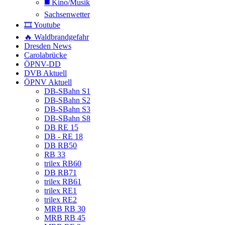
◼️ Kino/Musik
Sachsenwetter
🎞️ Youtube
🔥 Waldbrandgefahr
Dresden News
Carolabrücke
ÖPNV-DD
DVB Aktuell
ÖPNV Aktuell
DB-SBahn S1
DB-SBahn S2
DB-SBahn S3
DB-SBahn S8
DB RE 15
DB - RE 18
DB RB50
RB 33
trilex RB60
DB RB71
trilex RB61
trilex RE1
trilex RE2
MRB RB 30
MRB RB 45