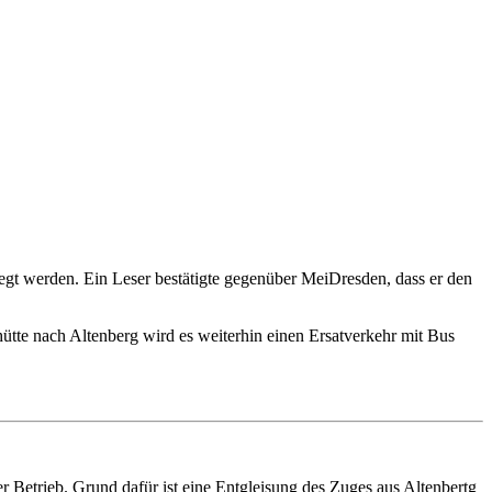
egt werden. Ein Leser bestätigte gegenüber MeiDresden, dass er den
te nach Altenberg wird es weiterhin einen Ersatverkehr mit Bus
 Betrieb. Grund dafür ist eine Entgleisung des Zuges aus Altenbertg