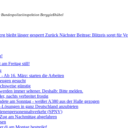
 Bundespolizeiinspektion Berggießhübel
rg bleibt länger gesperrt
Zurück
Nächster Beitrag: Blitzeis sorgt fü
n!
am Freitag still!
g
- Ab 16. März: starten die Arbeiten
Zeugen gesucht
ichsweise günstig
 werden immer seltener. Deshalb: Bitte melden.
, nachts verbreitet frostig
ndete am Sonntag - weißer A380 aus der Halle gezogen
ia-Lösungen in ganz Deutschland anzubieten
chienenpersonennahverkehr (SPNV)
- Zug am Nachmittag abgefahren
ssen
r.di am Montag bestreikt!