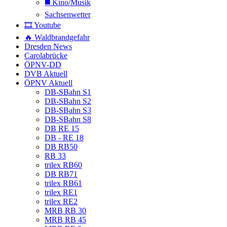
◼️ Kino/Musik
Sachsenwetter
🎞️ Youtube
🔥 Waldbrandgefahr
Dresden News
Carolabrücke
ÖPNV-DD
DVB Aktuell
ÖPNV Aktuell
DB-SBahn S1
DB-SBahn S2
DB-SBahn S3
DB-SBahn S8
DB RE 15
DB - RE 18
DB RB50
RB 33
trilex RB60
DB RB71
trilex RB61
trilex RE1
trilex RE2
MRB RB 30
MRB RB 45