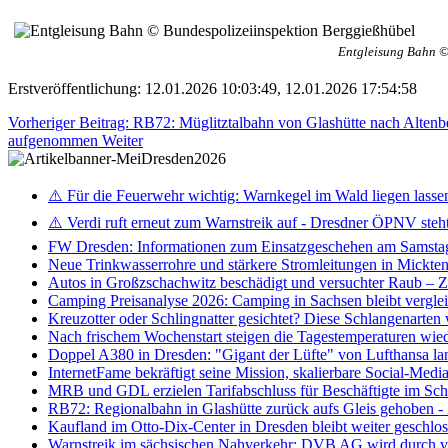
Entgleisung Bahn ©
Erstveröffentlichung: 12.01.2026 10:03:49, 12.01.2026 17:54:58
Vorheriger Beitrag: RB72: Müglitztalbahn von Glashütte nach Altenbe
aufgenommen
Weiter
⚠️ Für die Feuerwehr wichtig: Warnkegel im Wald liegen lasse
⚠️ Verdi ruft erneut zum Warnstreik auf - Dresdner ÖPNV steht 
FW Dresden: Informationen zum Einsatzgeschehen am Samsta
Neue Trinkwasserrohre und stärkere Stromleitungen in Mickten 
Autos in Großzschachwitz beschädigt und versuchter Raub – 
Camping Preisanalyse 2026: Camping in Sachsen bleibt vergle
Kreuzotter oder Schlingnatter gesichtet? Diese Schlangenarten
Nach frischem Wochenstart steigen die Tagestemperaturen wieder
Doppel A380 in Dresden: "Gigant der Lüfte" von Lufthansa la
InternetFame bekräftigt seine Mission, skalierbare Social-Med
MRB und GDL erzielen Tarifabschluss für Beschäftigte im S
RB72: Regionalbahn in Glashütte zurück aufs Gleis gehoben 
Kaufland im Otto-Dix-Center in Dresden bleibt weiter geschlo
Warnstreik im sächsischen Nahverkehr: DVB AG wird durch ve