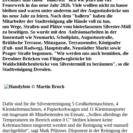
Feuerwerk in das neue Jahr 2026. Viele wollten nicht zu hause
bleiben und waren unter anderem auf der Augustusbrücke um
ins neue Jahr zu feiern. Nach dem "ballern" haben die
Mitarbeiter der Stadtreinigung alle Hände voll zu tun,
um Wege, Straßen und Plätze vom hinterlassenen Silvester-Müll
zu beseitigen. So wurde mit den Aufräumarbeiten in der
Innenstadt wie Neumarkt, Schoßplatz, Augustusstraße,
Brühlsche Terrasse, Münzgasse, Terrassenufer, Königsufer
(Fuß- und Radweg), Hauptstraße, Neustädter Markt sowie
Prager Straße begonnen. "Wir werden uns auch bemühen, die
Dresdner Brücken von Flügelwegbrücke bis
Waldschlößchenbrücke von Silvestermüll zu beräumen", so die
Stadtreinigung Dresden.
Dafür sind für die Silvesterreinigung 5 Großkehrmaschinen, 4
Kleinkehrmaschinen, 4 Papierkorbwagen und 11 Kleintransporter
mit insgesamt 46 Mitarbeitenden im Einsatz. „Sollten allerdings die
Temperaturen im Bereich unten 0 C° bleiben können keine
Kehrmaschinen eingesetzt werden und die Reinigung wird manuell
durchgeführt“, sagt Maik Pfützner, Disponent in der Reinigung der