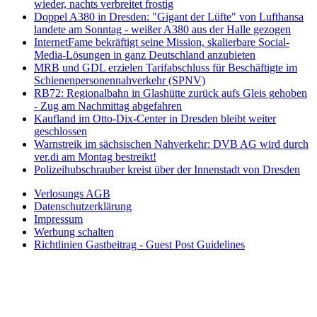
wieder, nachts verbreitet frostig
Doppel A380 in Dresden: "Gigant der Lüfte" von Lufthansa
landete am Sonntag - weißer A380 aus der Halle gezogen
InternetFame bekräftigt seine Mission, skalierbare Social-
Media-Lösungen in ganz Deutschland anzubieten
MRB und GDL erzielen Tarifabschluss für Beschäftigte im
Schienenpersonennahverkehr (SPNV)
RB72: Regionalbahn in Glashütte zurück aufs Gleis gehoben
- Zug am Nachmittag abgefahren
Kaufland im Otto-Dix-Center in Dresden bleibt weiter
geschlossen
Warnstreik im sächsischen Nahverkehr: DVB AG wird durch
ver.di am Montag bestreikt!
Polizeihubschrauber kreist über der Innenstadt von Dresden
Verlosungs AGB
Datenschutzerklärung
Impressum
Werbung schalten
Richtlinien Gastbeitrag - Guest Post Guidelines