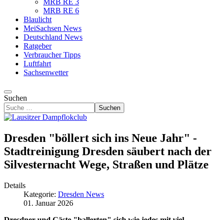
MRB RE 3
MRB RE 6
Blaulicht
MeiSachsen News
Deutschland News
Ratgeber
Verbraucher Tipps
Luftfahrt
Sachsenwetter
Suchen
Suchen
Dresden "böllert sich ins Neue Jahr" -
Stadtreinigung Dresden säubert nach der
Silvesternacht Wege, Straßen und Plätze
Details
Kategorie:
Dresden News
01. Januar 2026
Dresdner und Gäste "ballerten" sich wie jedes mit viel