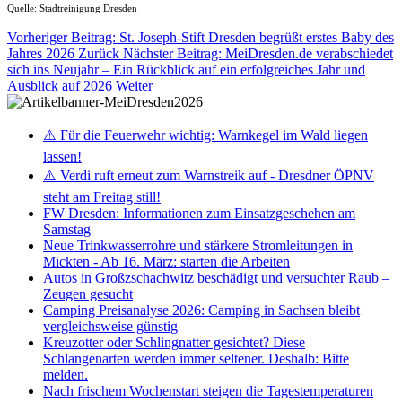
Quelle: Stadtreinigung Dresden
Vorheriger Beitrag: St. Joseph-Stift Dresden begrüßt erstes Baby des
Jahres 2026
Zurück
Nächster Beitrag: MeiDresden.de verabschiedet
sich ins Neujahr – Ein Rückblick auf ein erfolgreiches Jahr und
Ausblick auf 2026
Weiter
⚠️ Für die Feuerwehr wichtig: Warnkegel im Wald liegen
lassen!
⚠️ Verdi ruft erneut zum Warnstreik auf - Dresdner ÖPNV
steht am Freitag still!
FW Dresden: Informationen zum Einsatzgeschehen am
Samstag
Neue Trinkwasserrohre und stärkere Stromleitungen in
Mickten - Ab 16. März: starten die Arbeiten
Autos in Großzschachwitz beschädigt und versuchter Raub –
Zeugen gesucht
Camping Preisanalyse 2026: Camping in Sachsen bleibt
vergleichsweise günstig
Kreuzotter oder Schlingnatter gesichtet? Diese
Schlangenarten werden immer seltener. Deshalb: Bitte
melden.
Nach frischem Wochenstart steigen die Tagestemperaturen