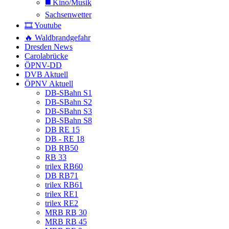
◼️ Kino/Musik
Sachsenwetter
🎞️ Youtube
🔥 Waldbrandgefahr
Dresden News
Carolabrücke
ÖPNV-DD
DVB Aktuell
ÖPNV Aktuell
DB-SBahn S1
DB-SBahn S2
DB-SBahn S3
DB-SBahn S8
DB RE 15
DB - RE 18
DB RB50
RB 33
trilex RB60
DB RB71
trilex RB61
trilex RE1
trilex RE2
MRB RB 30
MRB RB 45