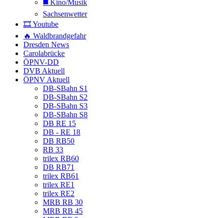
◼️ Kino/Musik
Sachsenwetter
🎞️ Youtube
🔥 Waldbrandgefahr
Dresden News
Carolabrücke
ÖPNV-DD
DVB Aktuell
ÖPNV Aktuell
DB-SBahn S1
DB-SBahn S2
DB-SBahn S3
DB-SBahn S8
DB RE 15
DB - RE 18
DB RB50
RB 33
trilex RB60
DB RB71
trilex RB61
trilex RE1
trilex RE2
MRB RB 30
MRB RB 45