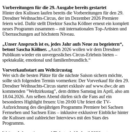
Vorbereitungen für die 29. Ausgabe bereits gestartet
Hinter den Kulissen laufen bereits die Vorbereitungen für den 29.
Dresdner Weihnachts-Circus, der im Dezember 2026 Premiere
feiern wird. Dafür stellt Direktor Sascha Köllner erneut ein komplett
neues Programm zusammen – mit internationalen Top-Artisten und
Überraschungen auf höchstem Niveau.
„Unser Anspruch ist es, jedes Jahr aufs Neue zu begeistern“,
betont Sascha Köllner.
„Auch 2026 wollen wir dem Dresdner
Publikum wieder ein unvergessliches Circus-Erlebnis bieten –
spektakulär, emotional und familienfreundlich.“
Vorverkaufsstart am Weltcircustag
Wer sich die besten Plätze für die nächste Saison sichern möchte,
sollte sich folgenden Termin vormerken: Der Vorverkauf für den 29.
Dresdner Weihnachts-Circus startet exklusiv auf www.dwc.de am
kommenden "Weltzirkustag", dem dritten Samstag im April, also am
18.04.2026. Am selben Abend dürfen sich die Fans auf ein
besonderes Highlight freuen: Um 20:00 Uhr feiert die TV-
Aufzeichnung des diesjährigen Programms Premiere bei Sachsen
Fernsehen und Sachsen Eins – inklusive exklusiver Einblicke hinter
die Kulissen und zahlreicher Interviews mit den Stars des
Programms.