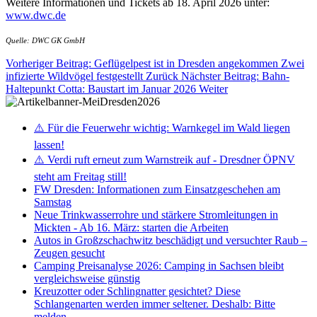
Weitere Informationen und Tickets ab 18. April 2026 unter:
www.dwc.de
Quelle: DWC GK GmbH
Vorheriger Beitrag: Geflügelpest ist in Dresden angekommen Zwei
infizierte Wildvögel festgestellt
Zurück
Nächster Beitrag: Bahn-
Haltepunkt Cotta: Baustart im Januar 2026
Weiter
⚠️ Für die Feuerwehr wichtig: Warnkegel im Wald liegen
lassen!
⚠️ Verdi ruft erneut zum Warnstreik auf - Dresdner ÖPNV
steht am Freitag still!
FW Dresden: Informationen zum Einsatzgeschehen am
Samstag
Neue Trinkwasserrohre und stärkere Stromleitungen in
Mickten - Ab 16. März: starten die Arbeiten
Autos in Großzschachwitz beschädigt und versuchter Raub –
Zeugen gesucht
Camping Preisanalyse 2026: Camping in Sachsen bleibt
vergleichsweise günstig
Kreuzotter oder Schlingnatter gesichtet? Diese
Schlangenarten werden immer seltener. Deshalb: Bitte
melden.