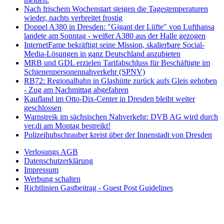
Nach frischem Wochenstart steigen die Tagestemperaturen
wieder, nachts verbreitet frostig
Doppel A380 in Dresden: "Gigant der Lüfte" von Lufthansa
landete am Sonntag - weißer A380 aus der Halle gezogen
InternetFame bekräftigt seine Mission, skalierbare Social-
Media-Lösungen in ganz Deutschland anzubieten
MRB und GDL erzielen Tarifabschluss für Beschäftigte im
Schienenpersonennahverkehr (SPNV)
RB72: Regionalbahn in Glashütte zurück aufs Gleis gehoben
- Zug am Nachmittag abgefahren
Kaufland im Otto-Dix-Center in Dresden bleibt weiter
geschlossen
Warnstreik im sächsischen Nahverkehr: DVB AG wird durch
ver.di am Montag bestreikt!
Polizeihubschrauber kreist über der Innenstadt von Dresden
Verlosungs AGB
Datenschutzerklärung
Impressum
Werbung schalten
Richtlinien Gastbeitrag - Guest Post Guidelines