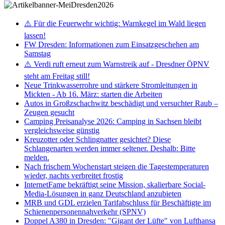
⚠️ Für die Feuerwehr wichtig: Warnkegel im Wald liegen
lassen!
FW Dresden: Informationen zum Einsatzgeschehen am
Samstag
⚠️ Verdi ruft erneut zum Warnstreik auf - Dresdner ÖPNV
steht am Freitag still!
Neue Trinkwasserrohre und stärkere Stromleitungen in
Mickten - Ab 16. März: starten die Arbeiten
Autos in Großzschachwitz beschädigt und versuchter Raub –
Zeugen gesucht
Camping Preisanalyse 2026: Camping in Sachsen bleibt
vergleichsweise günstig
Kreuzotter oder Schlingnatter gesichtet? Diese
Schlangenarten werden immer seltener. Deshalb: Bitte
melden.
Nach frischem Wochenstart steigen die Tagestemperaturen
wieder, nachts verbreitet frostig
InternetFame bekräftigt seine Mission, skalierbare Social-
Media-Lösungen in ganz Deutschland anzubieten
MRB und GDL erzielen Tarifabschluss für Beschäftigte im
Schienenpersonennahverkehr (SPNV)
Doppel A380 in Dresden: "Gigant der Lüfte" von Lufthansa