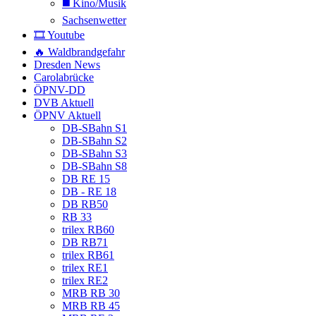
◼️ Kino/Musik
Sachsenwetter
🎞️ Youtube
🔥 Waldbrandgefahr
Dresden News
Carolabrücke
ÖPNV-DD
DVB Aktuell
ÖPNV Aktuell
DB-SBahn S1
DB-SBahn S2
DB-SBahn S3
DB-SBahn S8
DB RE 15
DB - RE 18
DB RB50
RB 33
trilex RB60
DB RB71
trilex RB61
trilex RE1
trilex RE2
MRB RB 30
MRB RB 45