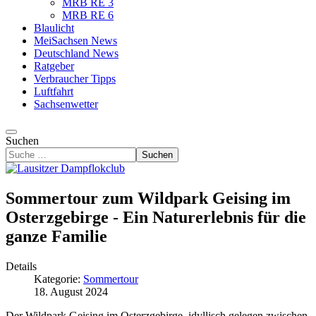
MRB RE 3
MRB RE 6
Blaulicht
MeiSachsen News
Deutschland News
Ratgeber
Verbraucher Tipps
Luftfahrt
Sachsenwetter
Suchen
Suchen
Sommertour zum Wildpark Geising im
Osterzgebirge - Ein Naturerlebnis für die
ganze Familie
Details
Kategorie:
Sommertour
18. August 2024
Der Wildpark Geising im Osterzgebirge, idyllisch gelegen zwischen