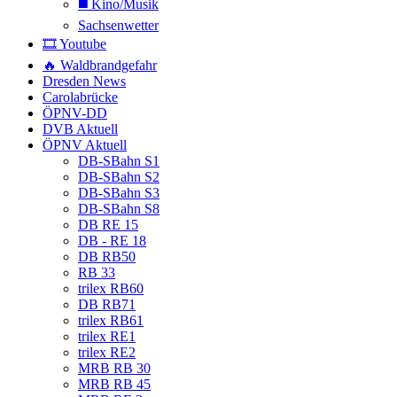
◼️ Kino/Musik
Sachsenwetter
🎞️ Youtube
🔥 Waldbrandgefahr
Dresden News
Carolabrücke
ÖPNV-DD
DVB Aktuell
ÖPNV Aktuell
DB-SBahn S1
DB-SBahn S2
DB-SBahn S3
DB-SBahn S8
DB RE 15
DB - RE 18
DB RB50
RB 33
trilex RB60
DB RB71
trilex RB61
trilex RE1
trilex RE2
MRB RB 30
MRB RB 45