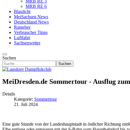
MRB RE 3
MRB RE 6
Blaulicht
MeiSachsen News
Deutschland News
Ratgeber
Verbraucher Tipps
Luftfahrt
Sachsenwetter
Suchen
Suchen
MeiDresden.de Sommertour - Ausflug zum
Details
Kategorie:
Sommertour
21. Juli 2024
Eine gute Stunde von der Landeshauptstadt in östlicher Richtung en
Elbe entlang oder entspannt mit der S-Bahn vom Hauptbahnhof bis 