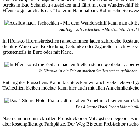
bereits in Bad Schandau aussteigen und fährt mit den Wanderschiff bi
Hřensko gilt auch als das "Tor zum Nationalpark Böhmische Schweiz
Ausflug nach Tschechien - Mit dem Wandersc
In Hřensko (Herrnskretschen) angekommen laden zahlreiche Restauran
die ihre Waren wie Bekleidung, Getränke oder Zigaretten nach wie vo
grösstenteils in Euro oder mit Karte.
In Hřensko ist die Zeit an machen Stellen stehen gebliebe
Entlang des Flüsschens Kamnitz entdecken wir auch viele liebevoll g
Tschechien bleiben möchte, kann hier auch mit allen Annehmlichkeit
Das 4 Sterne Hotel Praha lädt mit a
Nach einem schmackhaften Frühstück oder Mittagstisch begeben wir 
aber kostenpflichtige Parkplätze. Der Weg Bis zum Prebischtor (tsche