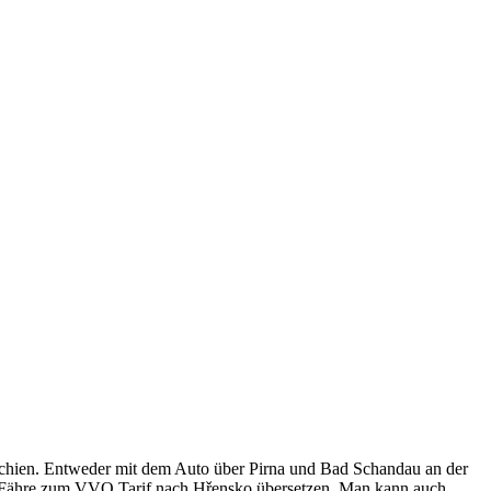
hechien. Entweder mit dem Auto über Pirna und Bad Schandau an der
r Fähre zum VVO Tarif nach Hřensko übersetzen. Man kann auch