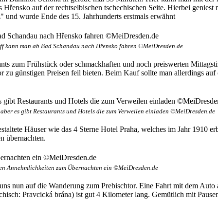
s Hřensko auf der rechtselbischen tschechischen Seite. Hierbei geniest
" und wurde Ende des 15. Jahrhunderts erstmals erwähnt
hiff kann man ab Bad Schandau nach Hřensko fahren ©MeiDresden.de
ts zum Frühstück oder schmackhaften und noch preiswerten Mittagstisc
r zu günstigen Preisen feil bieten. Beim Kauf sollte man allerdings au
n, aber es gibt Restaurants und Hotels die zum Verweilen einladen ©MeiDresden.de
estaltete Häuser wie das 4 Sterne Hotel Praha, welches im Jahr 1910 e
en übernachten.
llen Annehmlichkeiten zum Übernachten ein ©MeiDresden.de
uns nun auf die Wanderung zum Prebischtor. Eine Fahrt mit dem Auto 
chisch: Pravcická brána) ist gut 4 Kilometer lang. Gemütlich mit Pause