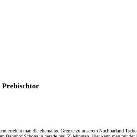
 Prebischtor
tfernt erreicht man die ehemalige Grenze zu unserem Nachbarland Tsc
zum Bahnhof Schöna in gerade mal 55 Minuten. Hier kann man mit de