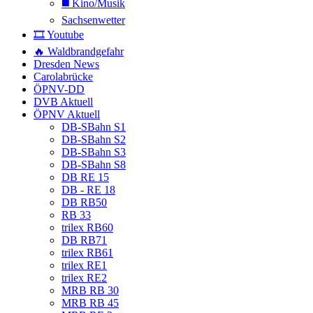
◼️ Kino/Musik
Sachsenwetter
🎞️ Youtube
🔥 Waldbrandgefahr
Dresden News
Carolabrücke
ÖPNV-DD
DVB Aktuell
ÖPNV Aktuell
DB-SBahn S1
DB-SBahn S2
DB-SBahn S3
DB-SBahn S8
DB RE 15
DB - RE 18
DB RB50
RB 33
trilex RB60
DB RB71
trilex RB61
trilex RE1
trilex RE2
MRB RB 30
MRB RB 45