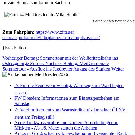
private Schmalspurbahn in Sachsen.
Foto: © MeiDresden.de/M
Zum Fahrplan:
https://www.zittauer-
schmalspurbahn.de/fahrplaene-tarife/hauptsaison-2/
{backbutton}
Vorheriger Beitrag: Sommertour mit der Weißeritztalbahn ins
Osterzgebirge
Zurück
Nächster Beitrag: MeiDresden.de
Sommertour - Ausflug ins Jagdrevier August des Starken
Weiter
⚠️ Für die Feuerwehr wichtig: Warnkegel im Wald liegen
lassen!
FW Dresden: Informationen zum Einsatzgeschehen am
Samstag
⚠️ Verdi ruft erneut zum Warnstreik auf - Dresdner ÖPNV
steht am Freitag still!
Neue Trinkwasserrohre und stärkere Stromleitungen in
Mickten - Ab 16. März: starten die Arbeiten
Autos in Großzschachwitz beschädigt und versuchter Raub –