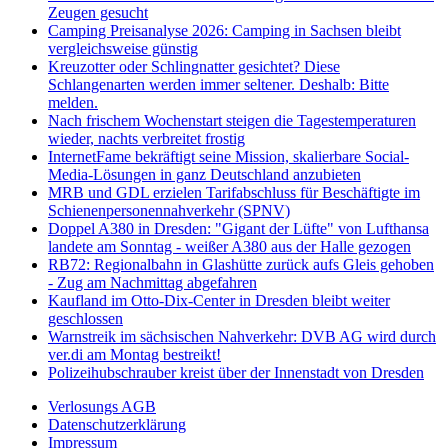
Zeugen gesucht
Camping Preisanalyse 2026: Camping in Sachsen bleibt
vergleichsweise günstig
Kreuzotter oder Schlingnatter gesichtet? Diese
Schlangenarten werden immer seltener. Deshalb: Bitte
melden.
Nach frischem Wochenstart steigen die Tagestemperaturen
wieder, nachts verbreitet frostig
InternetFame bekräftigt seine Mission, skalierbare Social-
Media-Lösungen in ganz Deutschland anzubieten
MRB und GDL erzielen Tarifabschluss für Beschäftigte im
Schienenpersonennahverkehr (SPNV)
Doppel A380 in Dresden: "Gigant der Lüfte" von Lufthansa
landete am Sonntag - weißer A380 aus der Halle gezogen
RB72: Regionalbahn in Glashütte zurück aufs Gleis gehoben
- Zug am Nachmittag abgefahren
Kaufland im Otto-Dix-Center in Dresden bleibt weiter
geschlossen
Warnstreik im sächsischen Nahverkehr: DVB AG wird durch
ver.di am Montag bestreikt!
Polizeihubschrauber kreist über der Innenstadt von Dresden
Verlosungs AGB
Datenschutzerklärung
Impressum