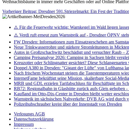
Weihnachtsbäume in immer mehr Geschäften oder auf Online Plattforme
Vorheriger Beitrag: Dresdner 591.Striezelmarkt: Ein Fest der Tradit
⚠️ Für die Feuerwehr wichtig: Warnkegel im Wald liegen lasse
⚠️ Verdi ruft erneut zum Warnstreik auf - Dresdner ÖPNV steht 
FW Dresden: Informationen zum Einsatzgeschehen am Samsta
Neue Trinkwasserrohre und stärkere Stromleitungen in Mickten 
Autos in Großzschachwitz beschädigt und versuchter Raub – 
Camping Preisanalyse 2026: Camping in Sachsen bleibt vergle
Kreuzotter oder Schlingnatter gesichtet? Diese Schlangenarten
Doppel A380 in Dresden: "Gigant der Lüfte" von Lufthansa la
Nach frischem Wochenstart steigen die Tagestemperaturen wieder
InternetFame bekräftigt seine Mission, skalierbare Social-Med
MRB und GDL erzielen Tarifabschluss für Beschäftigte im S
RB72: Regionalbahn in Glashütte zurück aufs Gleis gehoben 
Kaufland im Otto-Dix-Center in Dresden bleibt weiter geschlo
Warnstreik im sächsischen Nahverkehr: DVB AG wird durch ve
Polizeihubschrauber kreist über der Innenstadt von Dresden
Verlosungs AGB
Datenschutzerklärung
Impressum