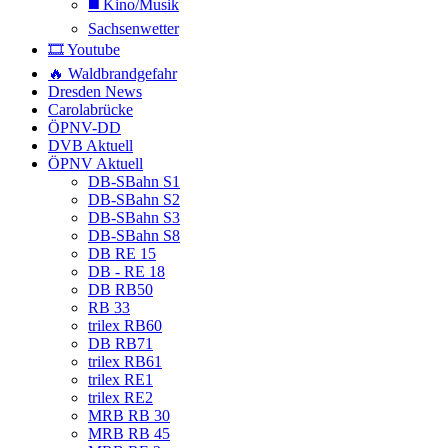
◼️ Kino/Musik
Sachsenwetter
🎞️ Youtube
🔥 Waldbrandgefahr
Dresden News
Carolabrücke
ÖPNV-DD
DVB Aktuell
ÖPNV Aktuell
DB-SBahn S1
DB-SBahn S2
DB-SBahn S3
DB-SBahn S8
DB RE 15
DB - RE 18
DB RB50
RB 33
trilex RB60
DB RB71
trilex RB61
trilex RE1
trilex RE2
MRB RB 30
MRB RB 45