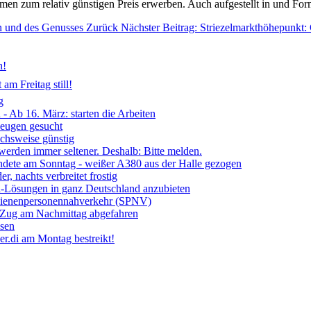
n zum relativ günstigen Preis erwerben. Auch aufgestellt in und Form g
ion und des Genusses
Zurück
Nächster Beitrag: Striezelmarkthöhepunk
n!
am Freitag still!
g
- Ab 16. März: starten die Arbeiten
Zeugen gesucht
ichsweise günstig
 werden immer seltener. Deshalb: Bitte melden.
ndete am Sonntag - weißer A380 aus der Halle gezogen
, nachts verbreitet frostig
ia-Lösungen in ganz Deutschland anzubieten
chienenpersonennahverkehr (SPNV)
- Zug am Nachmittag abgefahren
ssen
r.di am Montag bestreikt!