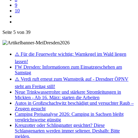
9
10
Seite 5 von 39
⚠️ Für die Feuerwehr wichtig: Warnkegel im Wald liegen
lassen!
FW Dresden: Informationen zum Einsatzgeschehen am
Samstag
⚠️ Verdi ruft erneut zum Warnstreik auf - Dresdner ÖPNV
steht am Freitag still!
Neue Trinkwasserrohre und stärkere Stromleitungen in
Mickten - Ab 16. März: starten die Arbeiten
Autos in Großzschachwitz beschädigt und versuchter Raub –
Zeugen gesucht
Camping Preisanalyse 2026: Camping in Sachsen bleibt
vergleichsweise günstig
Kreuzotter oder Schlingnatter gesichtet? Diese
Schlangenarten werden immer seltener. Deshalb: Bitte
melden.