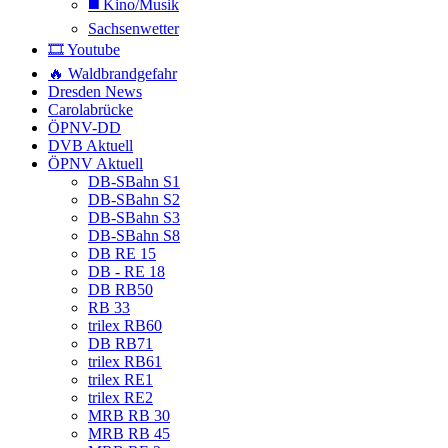
◼️ Kino/Musik
Sachsenwetter
🎞️ Youtube
🔥 Waldbrandgefahr
Dresden News
Carolabrücke
ÖPNV-DD
DVB Aktuell
ÖPNV Aktuell
DB-SBahn S1
DB-SBahn S2
DB-SBahn S3
DB-SBahn S8
DB RE 15
DB - RE 18
DB RB50
RB 33
trilex RB60
DB RB71
trilex RB61
trilex RE1
trilex RE2
MRB RB 30
MRB RB 45