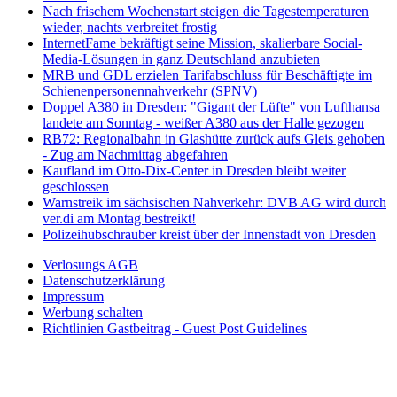
Nach frischem Wochenstart steigen die Tagestemperaturen
wieder, nachts verbreitet frostig
InternetFame bekräftigt seine Mission, skalierbare Social-
Media-Lösungen in ganz Deutschland anzubieten
MRB und GDL erzielen Tarifabschluss für Beschäftigte im
Schienenpersonennahverkehr (SPNV)
Doppel A380 in Dresden: "Gigant der Lüfte" von Lufthansa
landete am Sonntag - weißer A380 aus der Halle gezogen
RB72: Regionalbahn in Glashütte zurück aufs Gleis gehoben
- Zug am Nachmittag abgefahren
Kaufland im Otto-Dix-Center in Dresden bleibt weiter
geschlossen
Warnstreik im sächsischen Nahverkehr: DVB AG wird durch
ver.di am Montag bestreikt!
Polizeihubschrauber kreist über der Innenstadt von Dresden
Verlosungs AGB
Datenschutzerklärung
Impressum
Werbung schalten
Richtlinien Gastbeitrag - Guest Post Guidelines