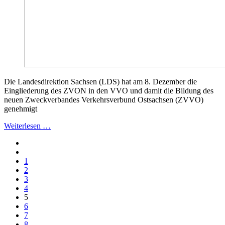
Die Landesdirektion Sachsen (LDS) hat am 8. Dezember die
Eingliederung des ZVON in den VVO und damit die Bildung des
neuen Zweckverbandes Verkehrsverbund Ostsachsen (ZVVO)
genehmigt
Weiterlesen …
1
2
3
4
5
6
7
8