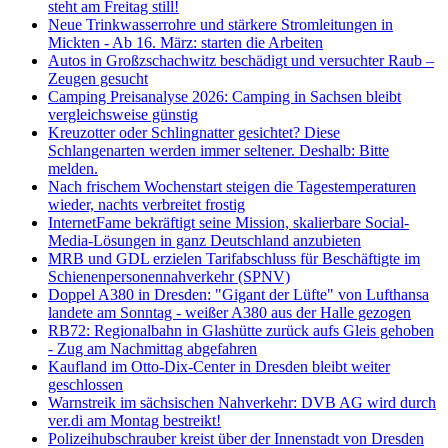
steht am Freitag still!
Neue Trinkwasserrohre und stärkere Stromleitungen in
Mickten - Ab 16. März: starten die Arbeiten
Autos in Großzschachwitz beschädigt und versuchter Raub –
Zeugen gesucht
Camping Preisanalyse 2026: Camping in Sachsen bleibt
vergleichsweise günstig
Kreuzotter oder Schlingnatter gesichtet? Diese
Schlangenarten werden immer seltener. Deshalb: Bitte
melden.
Nach frischem Wochenstart steigen die Tagestemperaturen
wieder, nachts verbreitet frostig
InternetFame bekräftigt seine Mission, skalierbare Social-
Media-Lösungen in ganz Deutschland anzubieten
MRB und GDL erzielen Tarifabschluss für Beschäftigte im
Schienenpersonennahverkehr (SPNV)
Doppel A380 in Dresden: "Gigant der Lüfte" von Lufthansa
landete am Sonntag - weißer A380 aus der Halle gezogen
RB72: Regionalbahn in Glashütte zurück aufs Gleis gehoben
- Zug am Nachmittag abgefahren
Kaufland im Otto-Dix-Center in Dresden bleibt weiter
geschlossen
Warnstreik im sächsischen Nahverkehr: DVB AG wird durch
ver.di am Montag bestreikt!
Polizeihubschrauber kreist über der Innenstadt von Dresden