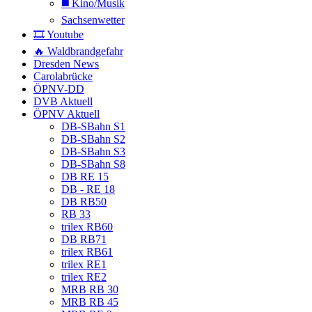
◼️ Kino/Musik
Sachsenwetter
🎞️ Youtube
🔥 Waldbrandgefahr
Dresden News
Carolabrücke
ÖPNV-DD
DVB Aktuell
ÖPNV Aktuell
DB-SBahn S1
DB-SBahn S2
DB-SBahn S3
DB-SBahn S8
DB RE 15
DB - RE 18
DB RB50
RB 33
trilex RB60
DB RB71
trilex RB61
trilex RE1
trilex RE2
MRB RB 30
MRB RB 45