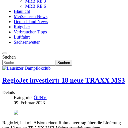
MRB RE 3
MRB RE 6
Blaulicht
MeiSachsen News
Deutschland News
Ratgeber
Verbraucher Tipps
Luftfahrt
Sachsenwetter
Suchen
Suchen
RegioJet investiert: 18 neue TRAXX MS3
Details
Kategorie:
ÖPNV
09. Februar 2023
RegioJet, hat mit Alstom einen Rahmenvertrag über die Lieferung
von 13 neuen TRAXX MS3-Mehrsystemlokomotiven