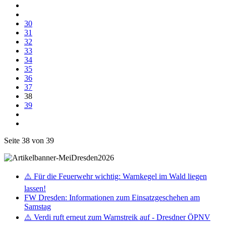
30
31
32
33
34
35
36
37
38
39
Seite 38 von 39
⚠️ Für die Feuerwehr wichtig: Warnkegel im Wald liegen
lassen!
FW Dresden: Informationen zum Einsatzgeschehen am
Samstag
⚠️ Verdi ruft erneut zum Warnstreik auf - Dresdner ÖPNV