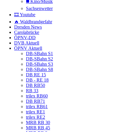
◼️ Kino/Musik
Sachsenwetter
🎞️ Youtube
🔥 Waldbrandgefahr
Dresden News
Carolabrücke
ÖPNV-DD
DVB Aktuell
ÖPNV Aktuell
DB-SBahn S1
DB-SBahn S2
DB-SBahn S3
DB-SBahn S8
DB RE 15
DB - RE 18
DB RB50
RB 33
trilex RB60
DB RB71
trilex RB61
trilex RE1
trilex RE2
MRB RB 30
MRB RB 45