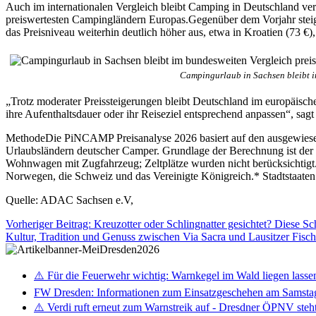
Auch im internationalen Vergleich bleibt Camping in Deutschland ve
preiswertesten Campingländern Europas.Gegenüber dem Vorjahr steige
das Preisniveau weiterhin deutlich höher aus, etwa in Kroatien (73 €),
Campingurlaub in Sachsen bleibt i
„Trotz moderater Preissteigerungen bleibt Deutschland im europäische
ihre Aufenthaltsdauer oder ihr Reiseziel entsprechend anpassen“, 
MethodeDie PiNCAMP Preisanalyse 2026 basiert auf den ausgewiesen
Urlaubsländern deutscher Camper. Grundlage der Berechnung ist der 
Wohnwagen mit Zugfahrzeug; Zeltplätze wurden nicht berücksichtigt.
Norwegen, die Schweiz und das Vereinigte Königreich.* Stadtstaaten 
Quelle: ADAC Sachsen e.V,
Vorheriger Beitrag: Kreuzotter oder Schlingnatter gesichtet? Diese S
Kultur, Tradition und Genuss zwischen Via Sacra und Lausitzer Fis
⚠️ Für die Feuerwehr wichtig: Warnkegel im Wald liegen lasse
FW Dresden: Informationen zum Einsatzgeschehen am Samsta
⚠️ Verdi ruft erneut zum Warnstreik auf - Dresdner ÖPNV steht 