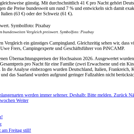
rgleichsweise günstig. Mit durchschnittlich 41 € pro Nacht gehört De
n die Preise bundesweit um rund 7 % und entwickeln sich damit exakt 
 Italien (63 €) oder der Schweiz (61 €).
m bundesweiten Vergleich preiswert. Symbolfoto: Pixabay
n Vergleich ein günstiges Campingland. Gleichzeitig sehen wir, dass v
sagt Uwe Frers, Campingexperte und Geschäftsführer von PiNCAMP.
en Übernachtungspreisen der Hochsaison 2026. Ausgewertet wurden d
Gesamtpreis pro Nacht für eine Familie (zwei Erwachsene und ein Kind
 In die Analyse einbezogen wurden Deutschland, Italien, Frankreich, 
und das Saarland wurden aufgrund geringer Fallzahlen nicht berücksich
chlangenarten werden immer seltener. Deshalb: Bitte melden.
Zurück
Nä
chwochen
Weiter
n!
g
am Freitag still!