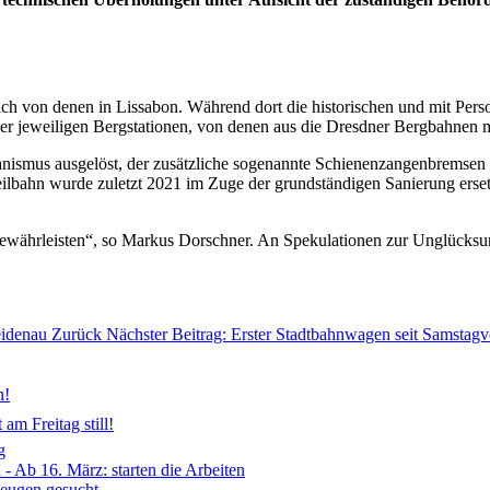
ch von denen in Lissabon. Während dort die historischen und mit Pers
 jeweiligen Bergstationen, von denen aus die Dresdner Bergbahnen m
echanismus ausgelöst, der zusätzliche sogenannte Schienenzangenbrems
seilbahn wurde zuletzt 2021 im Zuge der grundständigen Sanierung erse
 gewährleisten“, so Markus Dorschner. An Spekulationen zur Unglücksurs
Heidenau
Zurück
Nächster Beitrag: Erster Stadtbahnwagen seit Samsta
n!
am Freitag still!
g
- Ab 16. März: starten die Arbeiten
Zeugen gesucht