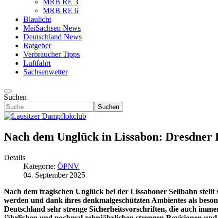
MRB RE 3
MRB RE 6
Blaulicht
MeiSachsen News
Deutschland News
Ratgeber
Verbraucher Tipps
Luftfahrt
Sachsenwetter
Suchen
Suchen
Nach dem Unglück in Lissabon: Dresdner 
Details
Kategorie:
ÖPNV
04. September 2025
Nach dem tragischen Unglück bei der Lissaboner Seilbahn stellt
werden und dank ihres denkmalgeschützten Ambientes als besonder
Deutschland sehr strenge Sicherheitsvorschriften, die auch imme
jährlichen und nochmal zehnjährlichen strengen Revisionen un