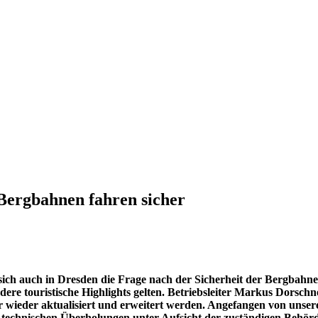
Bergbahnen fahren sicher
 sich auch in Dresden die Frage nach der Sicherheit der Bergbah
e touristische Highlights gelten. Betriebsleiter Markus Dorschner
r wieder aktualisiert und erweitert werden. Angefangen von unsere
d technischen Überholungen unter Aufsicht der zuständigen Behö