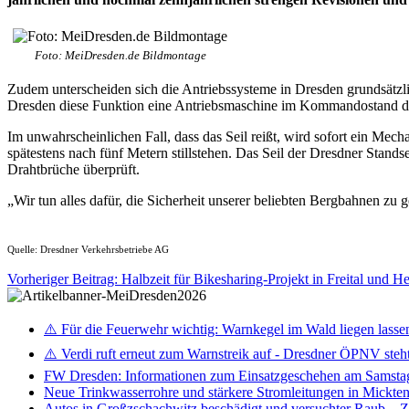
Foto: MeiDresden.de Bildmontage
Zudem unterscheiden sich die Antriebssysteme in Dresden grundsätzli
Dresden diese Funktion eine Antriebsmaschine im Kommandostand der
Im unwahrscheinlichen Fall, dass das Seil reißt, wird sofort ein M
spätestens nach fünf Metern stillstehen. Das Seil der Dresdner Stand
Drahtbrüche überprüft.
„Wir tun alles dafür, die Sicherheit unserer beliebten Bergbahnen zu
Quelle: Dresdner Verkehrsbetriebe AG
Vorheriger Beitrag: Halbzeit für Bikesharing-Projekt in Freital und 
⚠️ Für die Feuerwehr wichtig: Warnkegel im Wald liegen lasse
⚠️ Verdi ruft erneut zum Warnstreik auf - Dresdner ÖPNV steht 
FW Dresden: Informationen zum Einsatzgeschehen am Samsta
Neue Trinkwasserrohre und stärkere Stromleitungen in Mickten 
Autos in Großzschachwitz beschädigt und versuchter Raub – 