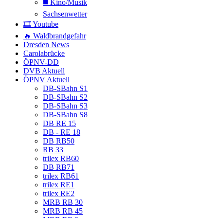
◼️ Kino/Musik
Sachsenwetter
🎞️ Youtube
🔥 Waldbrandgefahr
Dresden News
Carolabrücke
ÖPNV-DD
DVB Aktuell
ÖPNV Aktuell
DB-SBahn S1
DB-SBahn S2
DB-SBahn S3
DB-SBahn S8
DB RE 15
DB - RE 18
DB RB50
RB 33
trilex RB60
DB RB71
trilex RB61
trilex RE1
trilex RE2
MRB RB 30
MRB RB 45