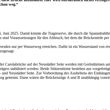
schon weg.“
 16. Juni 2025. Damit könnte die Tragreserve, die durch die Spanndraht
Das sind Voraussetzungen für den Abbruch, bei dem die Brückenteile p
esden nur per Wasserweg erreichen. Dafür ist ein Wasserstand von etwa
g zugesagt.
Carolabrücke auf der Neustädter Seite werden mit Gerüsttürmen auf d
rägers stabilisiert werden. Beide Stützentürme bestehen aus vorgeferti
lt- und Neustädter Seite. Zur Vorbereitung des Aushebens der Einhäng
indung getrennt. Dann wären die Brückenzüge A und B unabhängig vonei