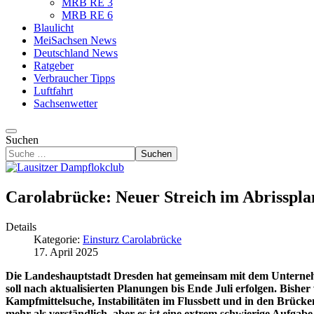
MRB RE 3
MRB RE 6
Blaulicht
MeiSachsen News
Deutschland News
Ratgeber
Verbraucher Tipps
Luftfahrt
Sachsenwetter
Suchen
Suchen
Carolabrücke: Neuer Streich im Abrissplan
Details
Kategorie:
Einsturz Carolabrücke
17. April 2025
Die Landeshauptstadt Dresden hat gemeinsam mit dem Unterneh
soll nach aktualisierten Planungen bis Ende Juli erfolgen. Bi
Kampfmittelsuche, Instabilitäten im Flussbett und in den Brücken
mehr als verständlich, aber es ist eine extrem schwierige Aufga