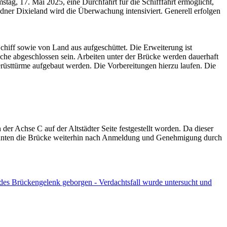
tag, 17. Mai 2025, eine Durchfahrt für die Schifffahrt ermöglicht,
sdner Dixieland wird die Überwachung intensiviert. Generell erfolgen
chiff sowie von Land aus aufgeschüttet. Die Erweiterung ist
he abgeschlossen sein. Arbeiten unter der Brücke werden dauerhaft
rüsttürme aufgebaut werden. Die Vorbereitungen hierzu laufen. Die
er Achse C auf der Altstädter Seite festgestellt worden. Da dieser
fe konnten die Brücke weiterhin nach Anmeldung und Genehmigung durch
ndes Brückengelenk geborgen - Verdachtsfall wurde untersucht und