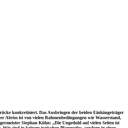
cke konkretisiert. Das Ausbringen der beiden Einhängeträger
Der Abriss ist von vielen Rahmenbedingungen wie Wasserstand,
ermeister Stephan Kühn: „Die Ungeduld auf vielen Seiten ist
t. Wir sind in keinem typischen Planmodus, sondern in einer