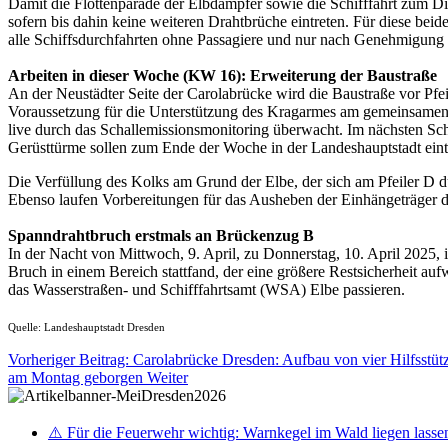
Damit die Flottenparade der Elbdampfer sowie die Schifffahrt zum Dix
sofern bis dahin keine weiteren Drahtbrüche eintreten. Für diese bei
alle Schiffsdurchfahrten ohne Passagiere und nur nach Genehmigung
Arbeiten in dieser Woche (KW 16): Erweiterung der Baustraße
An der Neustädter Seite der Carolabrücke wird die Baustraße vor Pfei
Voraussetzung für die Unterstützung des Kragarmes am gemeinsamen 
live durch das Schallemissionsmonitoring überwacht. Im nächsten Sc
Gerüsttürme sollen zum Ende der Woche in der Landeshauptstadt eint
Die Verfüllung des Kolks am Grund der Elbe, der sich am Pfeiler D du
Ebenso laufen Vorbereitungen für das Ausheben der Einhängeträger 
Spanndrahtbruch erstmals an Brückenzug B
In der Nacht von Mittwoch, 9. April, zu Donnerstag, 10. April 2025, 
Bruch in einem Bereich stattfand, der eine größere Restsicherheit a
das Wasserstraßen- und Schifffahrtsamt (WSA) Elbe passieren.
Quelle: Landeshauptstadt Dresden
Vorheriger Beitrag: Carolabrücke Dresden: Aufbau von vier Hilfsstüt
am Montag geborgen
Weiter
⚠️ Für die Feuerwehr wichtig: Warnkegel im Wald liegen lasse