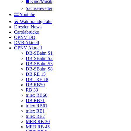
◼️ Kino/Musik
Sachsenwetter
🎞️ Youtube
🔥 Waldbrandgefahr
Dresden News
Carolabrücke
ÖPNV-DD
DVB Aktuell
ÖPNV Aktuell
DB-SBahn S1
DB-SBahn S2
DB-SBahn S3
DB-SBahn S8
DB RE 15
DB - RE 18
DB RB50
RB 33
trilex RB60
DB RB71
trilex RB61
trilex RE1
trilex RE2
MRB RB 30
MRB RB 45