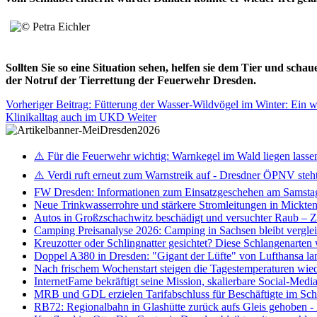
Sollten Sie so eine Situation sehen, helfen sie dem Tier und sc
der Notruf der Tierrettung der Feuerwehr Dresden.
Vorheriger Beitrag: Fütterung der Wasser-Wildvögel im Winter: Ein wi
Klinikalltag auch im UKD
Weiter
⚠️ Für die Feuerwehr wichtig: Warnkegel im Wald liegen lasse
⚠️ Verdi ruft erneut zum Warnstreik auf - Dresdner ÖPNV steht 
FW Dresden: Informationen zum Einsatzgeschehen am Samsta
Neue Trinkwasserrohre und stärkere Stromleitungen in Mickten 
Autos in Großzschachwitz beschädigt und versuchter Raub – 
Camping Preisanalyse 2026: Camping in Sachsen bleibt vergle
Kreuzotter oder Schlingnatter gesichtet? Diese Schlangenarten
Doppel A380 in Dresden: "Gigant der Lüfte" von Lufthansa la
Nach frischem Wochenstart steigen die Tagestemperaturen wieder
InternetFame bekräftigt seine Mission, skalierbare Social-Med
MRB und GDL erzielen Tarifabschluss für Beschäftigte im S
RB72: Regionalbahn in Glashütte zurück aufs Gleis gehoben 