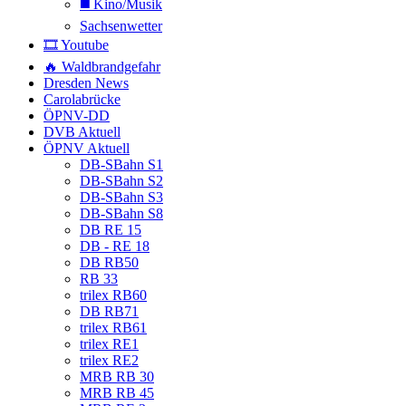
◼️ Kino/Musik
Sachsenwetter
🎞️ Youtube
🔥 Waldbrandgefahr
Dresden News
Carolabrücke
ÖPNV-DD
DVB Aktuell
ÖPNV Aktuell
DB-SBahn S1
DB-SBahn S2
DB-SBahn S3
DB-SBahn S8
DB RE 15
DB - RE 18
DB RB50
RB 33
trilex RB60
DB RB71
trilex RB61
trilex RE1
trilex RE2
MRB RB 30
MRB RB 45