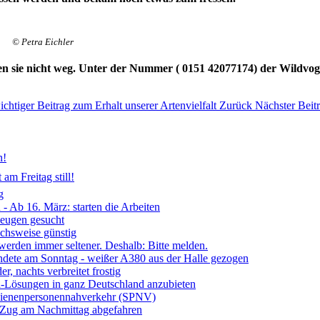
© Petra Eichler
hauen sie nicht weg. Unter der Nummer ( 0151 42077174) der Wildvo
chtiger Beitrag zum Erhalt unserer Artenvielfalt
Zurück
Nächster Beit
n!
am Freitag still!
g
- Ab 16. März: starten die Arbeiten
Zeugen gesucht
ichsweise günstig
 werden immer seltener. Deshalb: Bitte melden.
ndete am Sonntag - weißer A380 aus der Halle gezogen
, nachts verbreitet frostig
ia-Lösungen in ganz Deutschland anzubieten
chienenpersonennahverkehr (SPNV)
- Zug am Nachmittag abgefahren