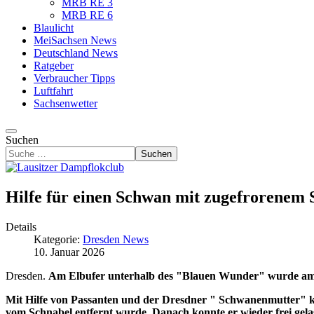
MRB RE 3
MRB RE 6
Blaulicht
MeiSachsen News
Deutschland News
Ratgeber
Verbraucher Tipps
Luftfahrt
Sachsenwetter
Suchen
Suchen
Hilfe für einen Schwan mit zugefrorenem
Details
Kategorie:
Dresden News
10. Januar 2026
Dresden.
Am Elbufer unterhalb des "Blauen Wunder" wurde am Sa
Mit Hilfe von Passanten und der Dresdner " Schwanenmutter" ko
vom Schnabel entfernt wurde. Danach konnte er wieder frei gel