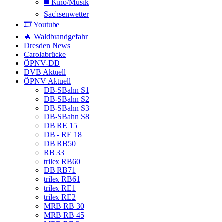
◼️ Kino/Musik
Sachsenwetter
🎞️ Youtube
🔥 Waldbrandgefahr
Dresden News
Carolabrücke
ÖPNV-DD
DVB Aktuell
ÖPNV Aktuell
DB-SBahn S1
DB-SBahn S2
DB-SBahn S3
DB-SBahn S8
DB RE 15
DB - RE 18
DB RB50
RB 33
trilex RB60
DB RB71
trilex RB61
trilex RE1
trilex RE2
MRB RB 30
MRB RB 45