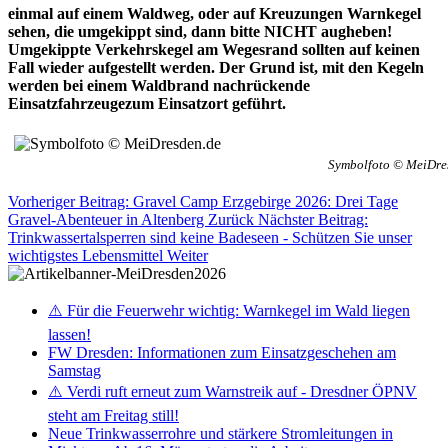
einmal auf einem Waldweg, oder auf Kreuzungen Warnkegel
sehen, die umgekippt sind, dann bitte NICHT augheben!
Umgekippte Verkehrskegel am Wegesrand sollten auf keinen
Fall wieder aufgestellt werden. Der Grund ist, mit den Kegeln
werden bei einem Waldbrand nachrückende
Einsatzfahrzeugezum Einsatzort geführt.
Symbolfoto © MeiDre
Vorheriger Beitrag: Gravel Camp Erzgebirge 2026: Drei Tage
Gravel-Abenteuer in Altenberg
Zurück
Nächster Beitrag:
Trinkwassertalsperren sind keine Badeseen - Schützen Sie unser
wichtigstes Lebensmittel
Weiter
⚠️ Für die Feuerwehr wichtig: Warnkegel im Wald liegen
lassen!
FW Dresden: Informationen zum Einsatzgeschehen am
Samstag
⚠️ Verdi ruft erneut zum Warnstreik auf - Dresdner ÖPNV
steht am Freitag still!
Neue Trinkwasserrohre und stärkere Stromleitungen in