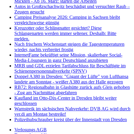
Mickten - Ab 16. März: starten die Arbeiten
Autos in Großzschachwitz beschädigt und versuchter Raub –
Zeugen gesucht
Camping Preisanalyse 2026: Camping in Sachsen bleibt
vergleichsweise günstig
Kreuzotter oder Schlingnatter gesichtet? Diese
Schlangenarten werden immer seltener. Deshalb: Bitte
melden.
Nach frischem Wochenstart steigen die Tagestemperaturen
wieder, nachts verbreitet frostig
InternetFame bekräftigt seine Mission, skalierbare Social-
Media-Lösungen in ganz Deutschland anzubieten
MRB und GDL erzielen Tarifabschluss für Beschäftigte im
Schienenpersonennahverkehr (SPNV)
Doppel A380 in Dresden: "Gigant der Lüfte" von Lufthansa
landete am Sonntag - weißer A380 aus der Halle gezogen
RB72: Regionalbahn in Glashütte zurück aufs Gleis gehoben
- Zug am Nachmittag abgefahren
Kaufland im Otto-Dix-Center in Dresden bleibt weiter
geschlossen
Warnstreik im sächsischen Nahverkehr: DVB AG wird durch
ver.di am Montag bestreikt!
Polizeihubschrauber kreist über der Innenstadt von Dresden
Verlosungs AGB