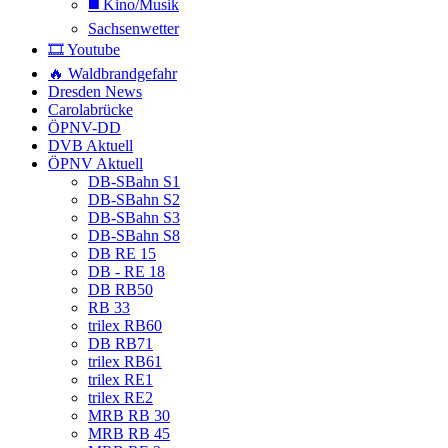
◼️ Kino/Musik
Sachsenwetter
🎞️ Youtube
🔥 Waldbrandgefahr
Dresden News
Carolabrücke
ÖPNV-DD
DVB Aktuell
ÖPNV Aktuell
DB-SBahn S1
DB-SBahn S2
DB-SBahn S3
DB-SBahn S8
DB RE 15
DB - RE 18
DB RB50
RB 33
trilex RB60
DB RB71
trilex RB61
trilex RE1
trilex RE2
MRB RB 30
MRB RB 45