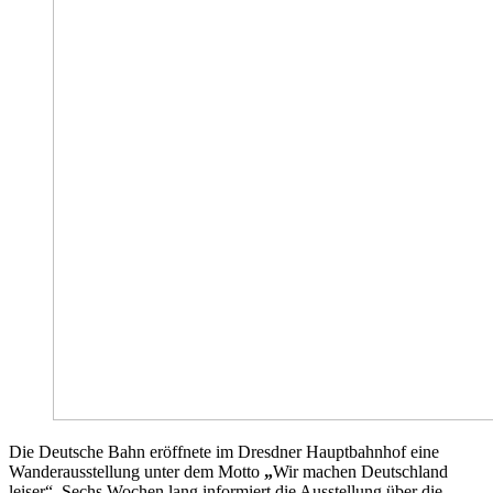
Die Deutsche Bahn eröffnete im Dresdner Hauptbahnhof eine
Wanderausstellung unter dem Motto
„
Wir machen Deutschland
leiser“. Sechs Wochen lang informiert die Ausstellung über die