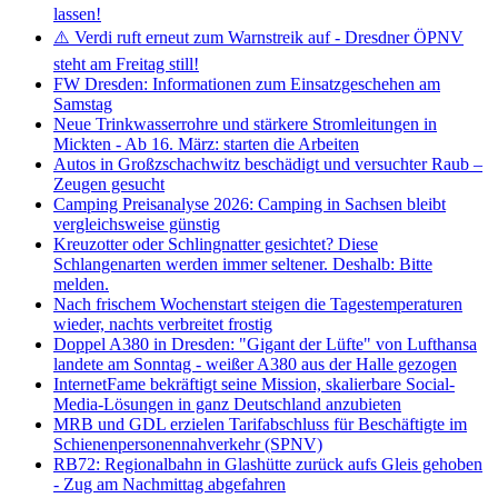
lassen!
⚠️ Verdi ruft erneut zum Warnstreik auf - Dresdner ÖPNV
steht am Freitag still!
FW Dresden: Informationen zum Einsatzgeschehen am
Samstag
Neue Trinkwasserrohre und stärkere Stromleitungen in
Mickten - Ab 16. März: starten die Arbeiten
Autos in Großzschachwitz beschädigt und versuchter Raub –
Zeugen gesucht
Camping Preisanalyse 2026: Camping in Sachsen bleibt
vergleichsweise günstig
Kreuzotter oder Schlingnatter gesichtet? Diese
Schlangenarten werden immer seltener. Deshalb: Bitte
melden.
Nach frischem Wochenstart steigen die Tagestemperaturen
wieder, nachts verbreitet frostig
Doppel A380 in Dresden: "Gigant der Lüfte" von Lufthansa
landete am Sonntag - weißer A380 aus der Halle gezogen
InternetFame bekräftigt seine Mission, skalierbare Social-
Media-Lösungen in ganz Deutschland anzubieten
MRB und GDL erzielen Tarifabschluss für Beschäftigte im
Schienenpersonennahverkehr (SPNV)
RB72: Regionalbahn in Glashütte zurück aufs Gleis gehoben
- Zug am Nachmittag abgefahren