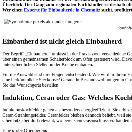
Überblick. Der Gang zum regionalen Fachhändler ist deshalb of
Wer einen
Experte für Einbauherde in Chemnitz
sucht, profitie
Symbolfo
Einbauherd ist nicht gleich Einbauherd
Der Begriff „Einbauherd" umfasst in der Praxis zwei verschiedene Ge
über einen gemeinsamen Schalterblock am Ofen gesteuert wird. Davon
unterschiedlichen Stellen in der Küche einbauen.
Für die Auswahl sind drei Fragen entscheidend: Wie wird in Ihrem H
eine herkömmliche Steckdose? Gerade in Bestandswohnungen in Chemni
Sie das Wunschgerät bestellen.
Induktion, Ceran oder Gas: Welches Koch
Induktionskochfelder gelten als besonders energieeffizient. Sie erhit
Ceran-Strahlungsfelder. Ceranfelder bleiben dennoch beliebt, weil si
Chemnitz aber dort relevant, wo bereits ein Gasanschluss vorhanden i
Eine grobe Orientierung: