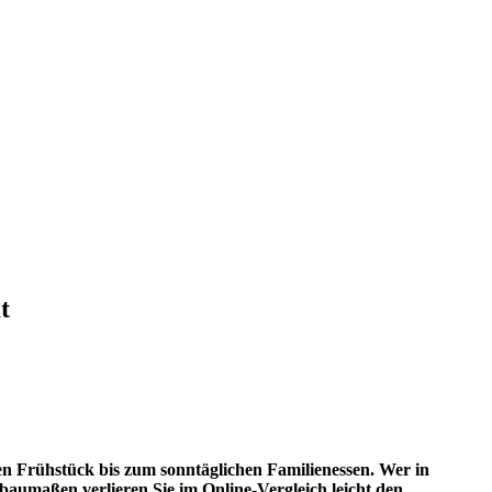
t
len Frühstück bis zum sonntäglichen Familienessen. Wer in
baumaßen verlieren Sie im Online-Vergleich leicht den