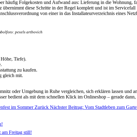
aber häufig Folgekosten und Aufwand aus: Lieferung in die Wohnung, 
 übernimmt diese Schritte in der Regel komplett und ist im Servicefall
hlussverordnung von einer in das Installateurverzeichnis eines Netzbe
bolfoto: pexels artbovich
Höhe, Tiefe).
.
sstattung zu kaufen.
 gleich mit.
hemnitz oder Umgebung in Ruhe vergleichen, sich erklären lassen und
esser bedient als mit dem schnellen Klick im Onlineshop – gerade dan
tenfest im Sommer
Zurück
Nächster Beitrag: Vom Stadtleben zum Gart
n!
am Freitag still!