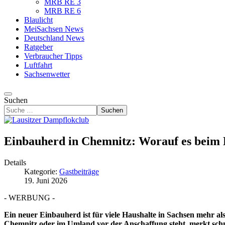
MRB RE 3
MRB RE 6
Blaulicht
MeiSachsen News
Deutschland News
Ratgeber
Verbraucher Tipps
Luftfahrt
Sachsenwetter
Suchen
Suchen
Einbauherd in Chemnitz: Worauf es beim 
Details
Kategorie:
Gastbeiträge
19. Juni 2026
- WERBUNG -
Ein neuer Einbauherd ist für viele Haushalte in Sachsen mehr al
Chemnitz oder im Umland vor der Anschaffung steht, merkt schne