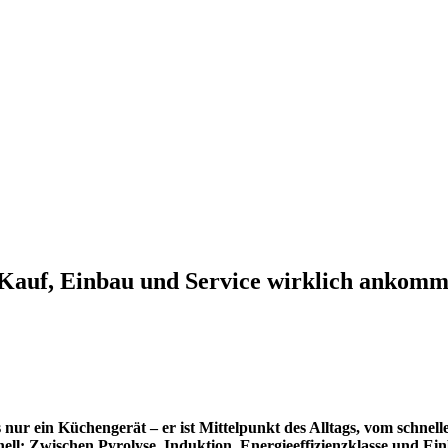
Kauf, Einbau und Service wirklich ankomm
s nur ein Küchengerät – er ist Mittelpunkt des Alltags, vom schnel
ll: Zwischen Pyrolyse, Induktion, Energieeffizienzklasse und Ein