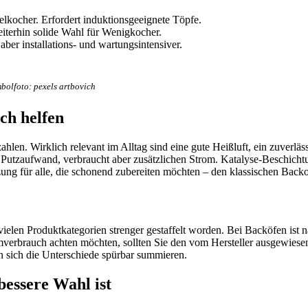
ielkocher. Erfordert induktionsgeeignete Töpfe.
eiterhin solide Wahl für Wenigkocher.
er installations- und wartungsintensiver.
bolfoto: pexels artbovich
ch helfen
hlen. Wirklich relevant im Alltag sind eine gute Heißluft, ein zuverl
Putzaufwand, verbraucht aber zusätzlichen Strom. Katalyse-Beschichtu
g für alle, die schonend zubereiten möchten – den klassischen Backofe
vielen Produktkategorien strenger gestaffelt worden. Bei Backöfen ist 
omverbrauch achten möchten, sollten Sie den vom Hersteller ausgewie
n sich die Unterschiede spürbar summieren.
bessere Wahl ist