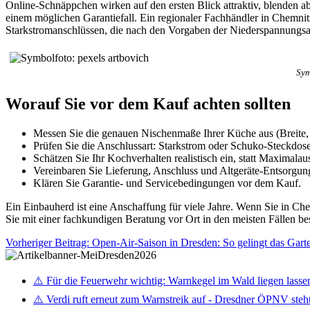
Online-Schnäppchen wirken auf den ersten Blick attraktiv, blenden 
einem möglichen Garantiefall. Ein regionaler Fachhändler in Chemnitz
Starkstromanschlüssen, die nach den Vorgaben der Niederspannungsansc
Sym
Worauf Sie vor dem Kauf achten sollten
Messen Sie die genauen Nischenmaße Ihrer Küche aus (Breite, 
Prüfen Sie die Anschlussart: Starkstrom oder Schuko-Steckdose
Schätzen Sie Ihr Kochverhalten realistisch ein, statt Maximalau
Vereinbaren Sie Lieferung, Anschluss und Altgeräte-Entsorgung
Klären Sie Garantie- und Servicebedingungen vor dem Kauf.
Ein Einbauherd ist eine Anschaffung für viele Jahre. Wenn Sie in C
Sie mit einer fachkundigen Beratung vor Ort in den meisten Fällen b
Vorheriger Beitrag: Open-Air-Saison in Dresden: So gelingt das Gar
⚠️ Für die Feuerwehr wichtig: Warnkegel im Wald liegen lasse
⚠️ Verdi ruft erneut zum Warnstreik auf - Dresdner ÖPNV steht 