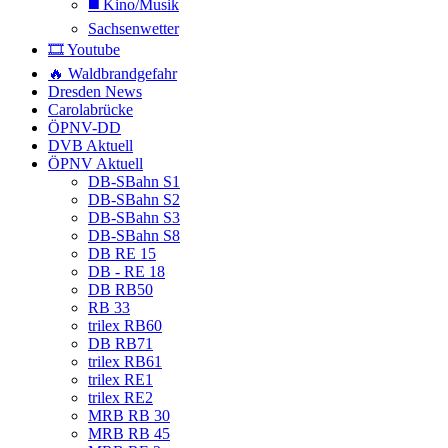
◼️ Kino/Musik
Sachsenwetter
🎞️ Youtube
🔥 Waldbrandgefahr
Dresden News
Carolabrücke
ÖPNV-DD
DVB Aktuell
ÖPNV Aktuell
DB-SBahn S1
DB-SBahn S2
DB-SBahn S3
DB-SBahn S8
DB RE 15
DB - RE 18
DB RB50
RB 33
trilex RB60
DB RB71
trilex RB61
trilex RE1
trilex RE2
MRB RB 30
MRB RB 45