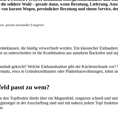
t die solidere Wahl – gerade dann, wenn Beratung, Lieferung, An
rt von kurzen Wegen, persönlicher Beratung und einem Service, de
to: pexels alexander f ungerer
räteklassen, die häufig verwechselt werden. Ein klassischer Einbauhe
 zu unterscheiden ist die Kombination aus autarkem Backofen und sepa
aushalt gekocht? Welche Einbausituation gibt der Küchenschrank vor? U
tz, etwa in Gründerzeitbauten oder Plattenbauwohnungen, lohnt sich e
feld passt zu wem?
zen den Topfboden direkt über ein Magnetfeld, reagieren schnell und sind
e günstiger in der Anschaffung sind und mit nahezu jedem Topf funktio
st.