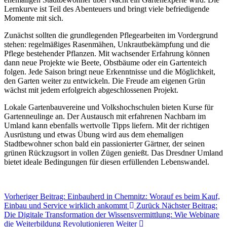
Lernkurve ist Teil des Abenteuers und bringt viele befriedigende
Momente mit sich.
Zunächst sollten die grundlegenden Pflegearbeiten im Vordergrund
stehen: regelmäßiges Rasenmähen, Unkrautbekämpfung und die
Pflege bestehender Pflanzen. Mit wachsender Erfahrung können
dann neue Projekte wie Beete, Obstbäume oder ein Gartenteich
folgen. Jede Saison bringt neue Erkenntnisse und die Möglichkeit,
den Garten weiter zu entwickeln. Die Freude am eigenen Grün
wächst mit jedem erfolgreich abgeschlossenen Projekt.
Lokale Gartenbauvereine und Volkshochschulen bieten Kurse für
Gartenneulinge an. Der Austausch mit erfahrenen Nachbarn im
Umland kann ebenfalls wertvolle Tipps liefern. Mit der richtigen
Ausrüstung und etwas Übung wird aus dem ehemaligen
Stadtbewohner schon bald ein passionierter Gärtner, der seinen
grünen Rückzugsort in vollen Zügen genießt. Das Dresdner Umland
bietet ideale Bedingungen für diesen erfüllenden Lebenswandel.
Vorheriger Beitrag: Einbauherd in Chemnitz: Worauf es beim Kauf,
Einbau und Service wirklich ankommt
Zurück
Nächster Beitrag:
Die Digitale Transformation der Wissensvermittlung: Wie Webinare
die Weiterbildung Revolutionieren
Weiter