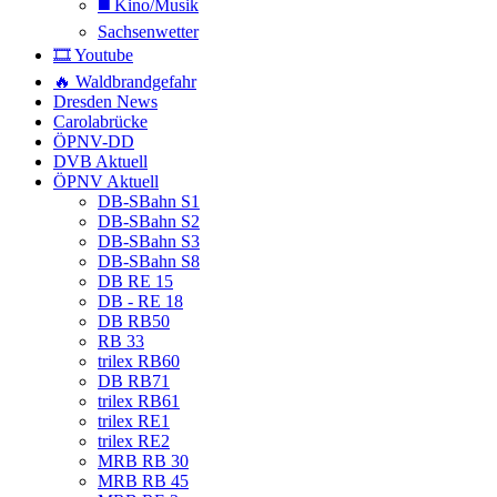
◼️ Kino/Musik
Sachsenwetter
🎞️ Youtube
🔥 Waldbrandgefahr
Dresden News
Carolabrücke
ÖPNV-DD
DVB Aktuell
ÖPNV Aktuell
DB-SBahn S1
DB-SBahn S2
DB-SBahn S3
DB-SBahn S8
DB RE 15
DB - RE 18
DB RB50
RB 33
trilex RB60
DB RB71
trilex RB61
trilex RE1
trilex RE2
MRB RB 30
MRB RB 45