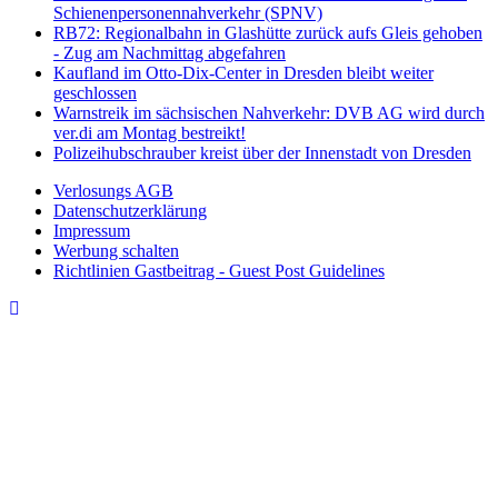
Schienenpersonennahverkehr (SPNV)
RB72: Regionalbahn in Glashütte zurück aufs Gleis gehoben
- Zug am Nachmittag abgefahren
Kaufland im Otto-Dix-Center in Dresden bleibt weiter
geschlossen
Warnstreik im sächsischen Nahverkehr: DVB AG wird durch
ver.di am Montag bestreikt!
Polizeihubschrauber kreist über der Innenstadt von Dresden
Verlosungs AGB
Datenschutzerklärung
Impressum
Werbung schalten
Richtlinien Gastbeitrag - Guest Post Guidelines