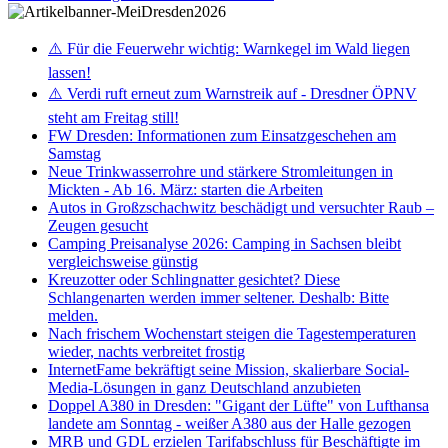
⚠️ Für die Feuerwehr wichtig: Warnkegel im Wald liegen
lassen!
⚠️ Verdi ruft erneut zum Warnstreik auf - Dresdner ÖPNV
steht am Freitag still!
FW Dresden: Informationen zum Einsatzgeschehen am
Samstag
Neue Trinkwasserrohre und stärkere Stromleitungen in
Mickten - Ab 16. März: starten die Arbeiten
Autos in Großzschachwitz beschädigt und versuchter Raub –
Zeugen gesucht
Camping Preisanalyse 2026: Camping in Sachsen bleibt
vergleichsweise günstig
Kreuzotter oder Schlingnatter gesichtet? Diese
Schlangenarten werden immer seltener. Deshalb: Bitte
melden.
Nach frischem Wochenstart steigen die Tagestemperaturen
wieder, nachts verbreitet frostig
InternetFame bekräftigt seine Mission, skalierbare Social-
Media-Lösungen in ganz Deutschland anzubieten
Doppel A380 in Dresden: "Gigant der Lüfte" von Lufthansa
landete am Sonntag - weißer A380 aus der Halle gezogen
MRB und GDL erzielen Tarifabschluss für Beschäftigte im