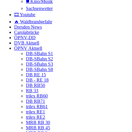
◼️ Kino/Musik
Sachsenwetter
🎞️ Youtube
🔥 Waldbrandgefahr
Dresden News
Carolabrücke
ÖPNV-DD
DVB Aktuell
ÖPNV Aktuell
DB-SBahn S1
DB-SBahn S2
DB-SBahn S3
DB-SBahn S8
DB RE 15
DB - RE 18
DB RB50
RB 33
trilex RB60
DB RB71
trilex RB61
trilex RE1
trilex RE2
MRB RB 30
MRB RB 45