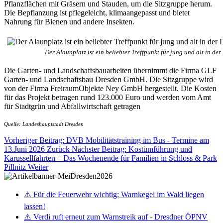
Pflanzflächen mit Gräsern und Stauden, um die Sitzgruppe herum.
Die Bepflanzung ist pflegeleicht, klimaangepasst und bietet
Nahrung für Bienen und andere Insekten.
Der Alaunplatz ist ein beliebter Treffpunkt für jung und alt in 
Die Garten- und Landschaftsbauarbeiten übernimmt die Firma GLF
Garten- und Landschaftsbau Dresden GmbH. Die Sitzgruppe wird
von der Firma FreiraumObjekte Ney GmbH hergestellt. Die Kosten
für das Projekt betragen rund 123.000 Euro und werden vom Amt
für Stadtgrün und Abfallwirtschaft getragen
Quelle: Landeshauptstadt Dresden
Vorheriger Beitrag: DVB Mobilitätstraining im Bus - Termine am
13.Juni 2026
Zurück
Nächster Beitrag: Kostümführung und
Karussellfahrten – Das Wochenende für Familien in Schloss & Park
Pillnitz
Weiter
⚠️ Für die Feuerwehr wichtig: Warnkegel im Wald liegen
lassen!
⚠️ Verdi ruft erneut zum Warnstreik auf - Dresdner ÖPNV