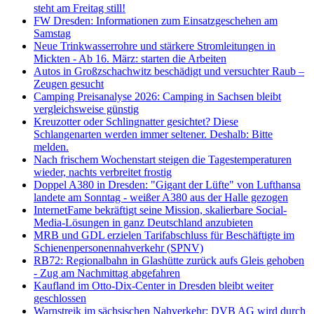
steht am Freitag still!
FW Dresden: Informationen zum Einsatzgeschehen am
Samstag
Neue Trinkwasserrohre und stärkere Stromleitungen in
Mickten - Ab 16. März: starten die Arbeiten
Autos in Großzschachwitz beschädigt und versuchter Raub –
Zeugen gesucht
Camping Preisanalyse 2026: Camping in Sachsen bleibt
vergleichsweise günstig
Kreuzotter oder Schlingnatter gesichtet? Diese
Schlangenarten werden immer seltener. Deshalb: Bitte
melden.
Nach frischem Wochenstart steigen die Tagestemperaturen
wieder, nachts verbreitet frostig
Doppel A380 in Dresden: "Gigant der Lüfte" von Lufthansa
landete am Sonntag - weißer A380 aus der Halle gezogen
InternetFame bekräftigt seine Mission, skalierbare Social-
Media-Lösungen in ganz Deutschland anzubieten
MRB und GDL erzielen Tarifabschluss für Beschäftigte im
Schienenpersonennahverkehr (SPNV)
RB72: Regionalbahn in Glashütte zurück aufs Gleis gehoben
- Zug am Nachmittag abgefahren
Kaufland im Otto-Dix-Center in Dresden bleibt weiter
geschlossen
Warnstreik im sächsischen Nahverkehr: DVB AG wird durch