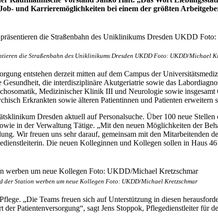
e Job- und Karrieremöglichkeiten bei einem der größten Arbeitgebe
entieren die Straßenbahn des Uniklinikums Dresden UKDD Foto: UKDD/Michael K
gung entstehen derzeit mitten auf dem Campus der Universitätsmedizin
 Gesundheit, die interdisziplinäre Akutgeriatrie sowie das Labordiag
 Psychosomatik, Medizinischer Klinik III und Neurologie sowie insgesam
hisch Erkrankten sowie älteren Patientinnen und Patienten erweitern 
sitätsklinikum Dresden aktuell auf Personalsuche. Über 100 neue Stelle
owie in der Verwaltung Tätige. „Mit den neuen Möglichkeiten der Beh
. Wir freuen uns sehr darauf, gemeinsam mit den Mitarbeitenden den 
gedienstleiterin. Die neuen Kolleginnen und Kollegen sollen in Haus 46
d der Station werben um neue Kollegen Foto: UKDD/Michael Kretzschmar
P-Pflege. „Die Teams freuen sich auf Unterstützung in diesen herausfo
der Patientenversorgung“, sagt Jens Stoppok, Pflegedienstleiter für d