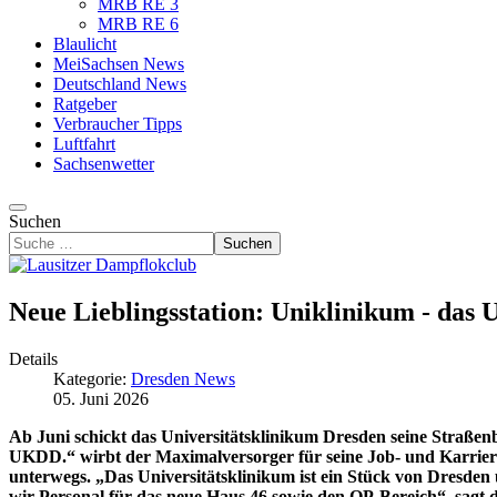
MRB RE 3
MRB RE 6
Blaulicht
MeiSachsen News
Deutschland News
Ratgeber
Verbraucher Tipps
Luftfahrt
Sachsenwetter
Suchen
Suchen
Neue Lieblingsstation: Uniklinikum - das
Details
Kategorie:
Dresden News
05. Juni 2026
Ab Juni schickt das Universitätsklinikum Dresden seine Straße
UKDD.“ wirbt der Maximalversorger für seine Job- und Karrierem
unterwegs. „Das Universitätsklinikum ist ein Stück von Dresden
wir Personal für das neue Haus 46 sowie den OP-Bereich“, sagt d