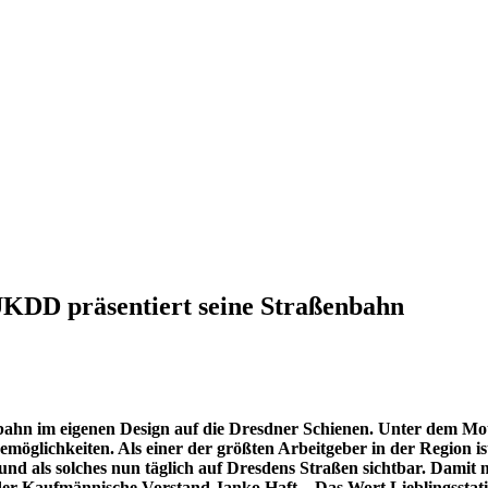
 UKDD präsentiert seine Straßenbahn
nbahn im eigenen Design auf die Dresdner Schienen. Unter dem M
öglichkeiten. Als einer der größten Arbeitgeber in der Region is
 und als solches nun täglich auf Dresdens Straßen sichtbar. Dami
er Kaufmännische Vorstand Janko Haft. „Das Wort Lieblingsstation