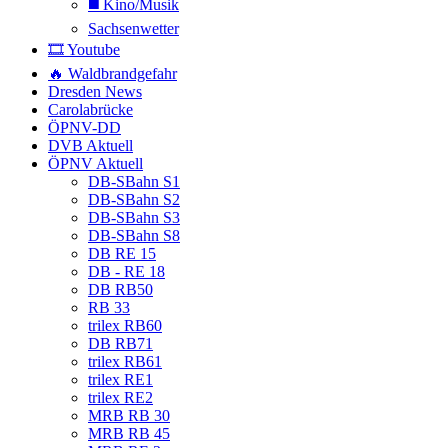
◼️ Kino/Musik
Sachsenwetter
🎞️ Youtube
🔥 Waldbrandgefahr
Dresden News
Carolabrücke
ÖPNV-DD
DVB Aktuell
ÖPNV Aktuell
DB-SBahn S1
DB-SBahn S2
DB-SBahn S3
DB-SBahn S8
DB RE 15
DB - RE 18
DB RB50
RB 33
trilex RB60
DB RB71
trilex RB61
trilex RE1
trilex RE2
MRB RB 30
MRB RB 45