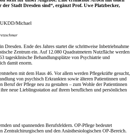
r der Stadt Dresden sind“, ergänzt Prof. Uwe Platzbecker,
retzschmar
 Dresden. Ende des Jahres startet die schrittweise Inbetriebnahme
nostische Zentrum ein. Auf 12.080 Quadratmetern Nutzfläche werden
t 63 tagesklinische Behandlungsplätze von Psychiatrie und
sich damit enorm.
n entstehen mit dem Haus 46. Vor allem werden Pflegekräfte gesucht,
andlung von psychisch Erkrankten sowie älteren Patientinnen und
Beruf der Pflege neu zu gestalten – zum Wohle der Patientinnen
 ihre neue Lieblingsstation auf ihrem beruflichen und persönlichen
rdernden und spannenden Berufsfeldern. OP-Pflege bedeutet
en Zentralchirurgischen und den Anästhesiologischen OP-Bereich.