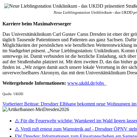
Neue Lieblingsstation Uniklinikum - das UKDD p
Karriere beim Maximalversorger
Das Universitätsklinikum Carl Gustav Carus Dresden ist einer der gr
täglich Tausende Patientinnen und Patienten aus ganz Sachsen. Dafür
Möglichkeiten der persönlichen wie beruflichen Weiterentwicklung in
im Stadtgebiet präsent. „Neue Lieblingsstation: Uniklinikum. Komm i
unterwegs ist. Damit verbunden ist die herzliche Einladung, sich ü
auf der Straßenbahn platziert ist. Mit dem zweiten D, das das bisher
finden ist. „Wir zeigen damit auch unsere lokale Verortung in der s
unverwechselbares Akronym, das mit dem Universitätsklinikum Dresde
Weitergehende Informationen:
www.ukdd.de/jobs
Quelle. UKDD
Vorheriger Beitrag: Dresdner Elbhang bekommt neue Wohnungen i
⚠️ Für die Feuerwehr wichtig: Warnkegel im Wald liegen lasse
⚠️ Verdi ruft erneut zum Warnstreik auf - Dresdner ÖPNV steht 
FW Dresden: Informationen zum Einsatzgeschehen am Samsta