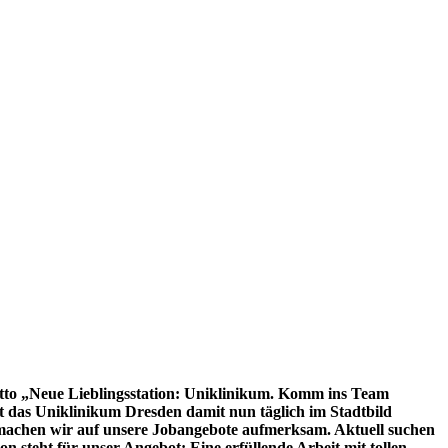
otto „Neue Lieblingsstation: Uniklinikum. Komm ins Team
t das Uniklinikum Dresden damit nun täglich im Stadtbild
t machen wir auf unsere Jobangebote aufmerksam. Aktuell suchen
 steht für unser Angebot: Eine erfüllende Arbeit mit tollen