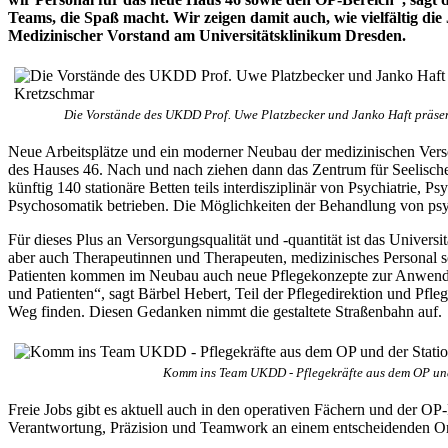
Teams, die Spaß macht. Wir zeigen damit auch, wie vielfältig di
Medizinischer Vorstand am Universitätsklinikum Dresden.
Die Vorstände des UKDD Prof. Uwe Platzbecker und Janko Haft präs
Neue Arbeitsplätze und ein moderner Neubau der medizinischen Versor
des Hauses 46. Nach und nach ziehen dann das Zentrum für Seelische
künftig 140 stationäre Betten teils interdisziplinär von Psychiatrie,
Psychosomatik betrieben. Die Möglichkeiten der Behandlung von psyc
Für dieses Plus an Versorgungsqualität und -quantität ist das Univer
aber auch Therapeutinnen und Therapeuten, medizinisches Personal s
Patienten kommen im Neubau auch neue Pflegekonzepte zur Anwendung
und Patienten“, sagt Bärbel Hebert, Teil der Pflegedirektion und Pfle
Weg finden. Diesen Gedanken nimmt die gestaltete Straßenbahn auf.
Komm ins Team UKDD - Pflegekräfte aus dem OP un
Freie Jobs gibt es aktuell auch in den operativen Fächern und der O
Verantwortung, Präzision und Teamwork an einem entscheidenden Ort 