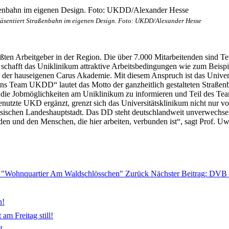
räsentiert Straßenbahn im eigenen Design. Foto: UKDD/Alexander Hesse
ößten Arbeitgeber in der Region. Die über 7.000 Mitarbeitenden sind T
 schafft das Uniklinikum attraktive Arbeitsbedingungen wie zum Beispi
 der hauseigenen Carus Akademie. Mit diesem Anspruch ist das Univers
ns Team UKDD“ lautet das Motto der ganzheitlich gestalteten Straßenb
ber die Jobmöglichkeiten am Uniklinikum zu informieren und Teil des
 genutzte UKD ergänzt, grenzt sich das Universitätsklinikum nicht nur
ächsischen Landeshauptstadt. Das DD steht deutschlandweit unverwechs
n und den Menschen, die hier arbeiten, verbunden ist“, sagt Prof. Uw
m "Wohnquartier Am Waldschlösschen"
Zurück
Nächster Beitrag: DVB 
n!
am Freitag still!
g