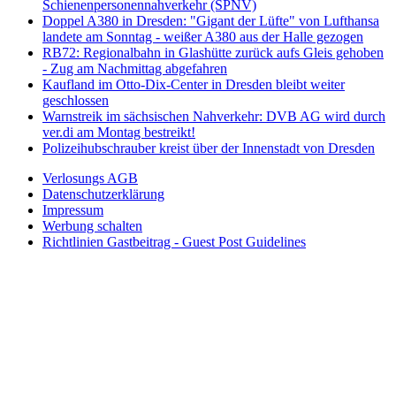
Schienenpersonennahverkehr (SPNV)
Doppel A380 in Dresden: "Gigant der Lüfte" von Lufthansa
landete am Sonntag - weißer A380 aus der Halle gezogen
RB72: Regionalbahn in Glashütte zurück aufs Gleis gehoben
- Zug am Nachmittag abgefahren
Kaufland im Otto-Dix-Center in Dresden bleibt weiter
geschlossen
Warnstreik im sächsischen Nahverkehr: DVB AG wird durch
ver.di am Montag bestreikt!
Polizeihubschrauber kreist über der Innenstadt von Dresden
Verlosungs AGB
Datenschutzerklärung
Impressum
Werbung schalten
Richtlinien Gastbeitrag - Guest Post Guidelines