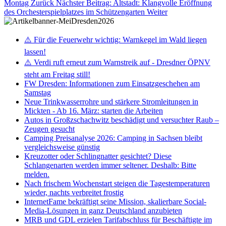
Montag
Zurück
Nächster Beitrag: Altstadt: Klangvolle Eröffnung
des Orchesterspielplatzes im Schützengarten
Weiter
⚠️ Für die Feuerwehr wichtig: Warnkegel im Wald liegen
lassen!
⚠️ Verdi ruft erneut zum Warnstreik auf - Dresdner ÖPNV
steht am Freitag still!
FW Dresden: Informationen zum Einsatzgeschehen am
Samstag
Neue Trinkwasserrohre und stärkere Stromleitungen in
Mickten - Ab 16. März: starten die Arbeiten
Autos in Großzschachwitz beschädigt und versuchter Raub –
Zeugen gesucht
Camping Preisanalyse 2026: Camping in Sachsen bleibt
vergleichsweise günstig
Kreuzotter oder Schlingnatter gesichtet? Diese
Schlangenarten werden immer seltener. Deshalb: Bitte
melden.
Nach frischem Wochenstart steigen die Tagestemperaturen
wieder, nachts verbreitet frostig
InternetFame bekräftigt seine Mission, skalierbare Social-
Media-Lösungen in ganz Deutschland anzubieten
MRB und GDL erzielen Tarifabschluss für Beschäftigte im