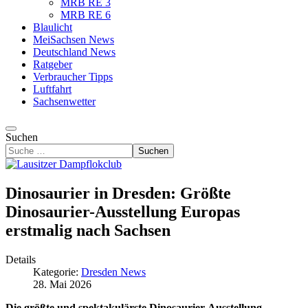
MRB RE 3
MRB RE 6
Blaulicht
MeiSachsen News
Deutschland News
Ratgeber
Verbraucher Tipps
Luftfahrt
Sachsenwetter
Suchen
Suchen
Dinosaurier in Dresden: Größte
Dinosaurier-Ausstellung Europas
erstmalig nach Sachsen
Details
Kategorie:
Dresden News
28. Mai 2026
Die größte und spektakulärste Dinosaurier-Ausstellung