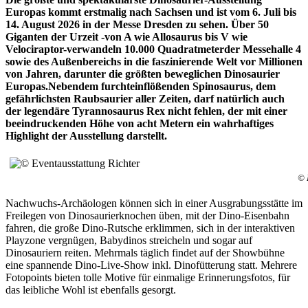
Europas kommt erstmalig nach Sachsen und ist vom 6. Juli bis
14. August 2026 in der Messe Dresden zu sehen. Über 50
Giganten der Urzeit -von A wie Allosaurus bis V wie
Velociraptor-verwandeln 10.000 Quadratmeterder Messehalle 4
sowie des Außenbereichs in die faszinierende Welt vor Millionen
von Jahren, darunter die größten beweglichen Dinosaurier
Europas.Nebendem furchteinflößenden Spinosaurus, dem
gefährlichsten Raubsaurier aller Zeiten, darf natürlich auch
der legendäre Tyrannosaurus Rex nicht fehlen, der mit einer
beeindruckenden Höhe von acht Metern ein wahrhaftiges
Highlight der Ausstellung darstellt.
© 
Nachwuchs-Archäologen können sich in einer Ausgrabungsstätte im
Freilegen von Dinosaurierknochen üben, mit der Dino-Eisenbahn
fahren, die große Dino-Rutsche erklimmen, sich in der interaktiven
Playzone vergnügen, Babydinos streicheln und sogar auf
Dinosauriern reiten. Mehrmals täglich findet auf der Showbühne
eine spannende Dino-Live-Show inkl. Dinofütterung statt. Mehrere
Fotopoints bieten tolle Motive für einmalige Erinnerungsfotos, für
das leibliche Wohl ist ebenfalls gesorgt.