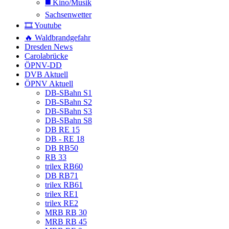
◼️ Kino/Musik
Sachsenwetter
🎞️ Youtube
🔥 Waldbrandgefahr
Dresden News
Carolabrücke
ÖPNV-DD
DVB Aktuell
ÖPNV Aktuell
DB-SBahn S1
DB-SBahn S2
DB-SBahn S3
DB-SBahn S8
DB RE 15
DB - RE 18
DB RB50
RB 33
trilex RB60
DB RB71
trilex RB61
trilex RE1
trilex RE2
MRB RB 30
MRB RB 45