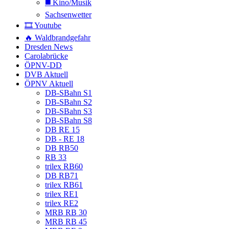
◼️ Kino/Musik
Sachsenwetter
🎞️ Youtube
🔥 Waldbrandgefahr
Dresden News
Carolabrücke
ÖPNV-DD
DVB Aktuell
ÖPNV Aktuell
DB-SBahn S1
DB-SBahn S2
DB-SBahn S3
DB-SBahn S8
DB RE 15
DB - RE 18
DB RB50
RB 33
trilex RB60
DB RB71
trilex RB61
trilex RE1
trilex RE2
MRB RB 30
MRB RB 45