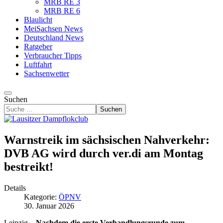
MRB RE 3
MRB RE 6
Blaulicht
MeiSachsen News
Deutschland News
Ratgeber
Verbraucher Tipps
Luftfahrt
Sachsenwetter
Suchen
Suchen
Warnstreik im sächsischen Nahverkehr:
DVB AG wird durch ver.di am Montag
bestreikt!
Details
Kategorie:
ÖPNV
30. Januar 2026
Leipzig –
Nachdem die erste Verhandlungsrunde zum