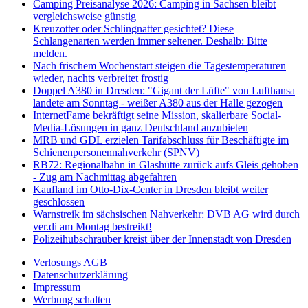
Camping Preisanalyse 2026: Camping in Sachsen bleibt
vergleichsweise günstig
Kreuzotter oder Schlingnatter gesichtet? Diese
Schlangenarten werden immer seltener. Deshalb: Bitte
melden.
Nach frischem Wochenstart steigen die Tagestemperaturen
wieder, nachts verbreitet frostig
Doppel A380 in Dresden: "Gigant der Lüfte" von Lufthansa
landete am Sonntag - weißer A380 aus der Halle gezogen
InternetFame bekräftigt seine Mission, skalierbare Social-
Media-Lösungen in ganz Deutschland anzubieten
MRB und GDL erzielen Tarifabschluss für Beschäftigte im
Schienenpersonennahverkehr (SPNV)
RB72: Regionalbahn in Glashütte zurück aufs Gleis gehoben
- Zug am Nachmittag abgefahren
Kaufland im Otto-Dix-Center in Dresden bleibt weiter
geschlossen
Warnstreik im sächsischen Nahverkehr: DVB AG wird durch
ver.di am Montag bestreikt!
Polizeihubschrauber kreist über der Innenstadt von Dresden
Verlosungs AGB
Datenschutzerklärung
Impressum
Werbung schalten