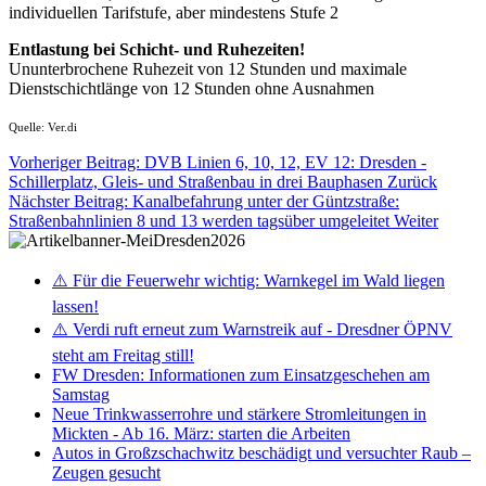
individuellen Tarifstufe, aber mindestens Stufe 2
Entlastung bei Schicht- und Ruhezeiten!
Ununterbrochene Ruhezeit von 12 Stunden und maximale
Dienstschichtlänge von 12 Stunden ohne Ausnahmen
Quelle: Ver.di
Vorheriger Beitrag: DVB Linien 6, 10, 12, EV 12: Dresden -
Schillerplatz, Gleis- und Straßenbau in drei Bauphasen
Zurück
Nächster Beitrag: Kanalbefahrung unter der Güntzstraße:
Straßenbahnlinien 8 und 13 werden tagsüber umgeleitet
Weiter
⚠️ Für die Feuerwehr wichtig: Warnkegel im Wald liegen
lassen!
⚠️ Verdi ruft erneut zum Warnstreik auf - Dresdner ÖPNV
steht am Freitag still!
FW Dresden: Informationen zum Einsatzgeschehen am
Samstag
Neue Trinkwasserrohre und stärkere Stromleitungen in
Mickten - Ab 16. März: starten die Arbeiten
Autos in Großzschachwitz beschädigt und versuchter Raub –
Zeugen gesucht