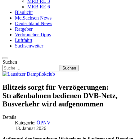
MRB RE 3
MRB RE 6
Blaulicht
MeiSachsen News
Deutschland News
Ratgeber
Verbraucher Tipps
Luftfahrt
Sachsenwetter
Suchen
Suchen
Blitzeis sorgt für Verzögerungen:
Straßenbahnen bedienen DVB-Netz,
Busverkehr wird aufgenommen
Details
Kategorie:
ÖPNV
13. Januar 2026
Aufgrund der besonderen Wetterlage in Sachsen und Dresden