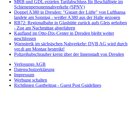
MRB und GDL erzielen Tarifabschluss für Beschäftigte im
Schienenpersonennahverkehr (SPNV)
Doppel A380 in Dresden: "Gigant der Lüfte" von Lufthansa
landete am Sonntag - weißer A380 aus der Halle gezogen
RB72: Regionalbahn in Glashütte zurück aufs Gleis gehoben
- Zug am Nachmittag abgefahren
Kaufland im Otto-Dix-Center in Dresden bleibt weiter
geschlossen
Warnstreik im sächsischen Nahverkehr: DVB AG wird durch
ver.di am Montag bestreikt!
Polizeihubschrauber kreist über der Innenstadt von Dresden
Verlosungs AGB
Datenschutzerklärung
Impressum
Werbung schalten
Richtlinien Gastbeitrag - Guest Post Guidelines