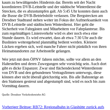
kaum zu bewältigendes Hindernis dar. Bereits seit der Nacht
koordinieren DVB-Leitstelle und der städtische Winterdienst die
Strecken, die es abzustumpfen galt. Ab 5:45 Uhr konnten dann auch
die Busse die DVB-Betriebshöfe verlassen. Die Bergstrecken am
Dresdner Stadtrand stehen weiter im Fokus der Aufmerksamkeit von
DVB-Leitstelle und städtischem Winterdienst. Hier geht die
Sicherheit von Fahrgästen und Mitarbeitern vor Fahrplantreue. Bis
zum regelmäßigen Linienverkehr wird es aber noch etwa eine
Stunde dauern. Es wird erwartet, dass ab etwa 7:30 Uhr auch die
Buslinien weitestgehend planmäßig bedient werden. Kleinere
Lücken ergeben sich, weil manche Fahrer nicht pünktlich von ihren
Heimatstandorten zur Arbeitsstelle gelangen.
Wer jetzt mit dem ÖPNV fahren möchte, sollte vor allem an den
Haltestellen und deren Zuwegungen sehr vorsichtig sein. Auch dort
gibt es dicke Eispanzer. Zwar sind flächendeckend Winterdienste
von DVB und den gebundenen Vertragsfirmen unterwegs, diese
können aber nicht überall gleichzeitig sein. Bis alle Bahnsteige an
den Stationen gestreut und abgestumpft sind, wird es noch bis zum
Vormittag dauern.
Quelle: Dresdner Verkehrsbetriebe AG
Vorheriger Beitrag: RB72: Regionalbahn in Glashütte zurück aufs