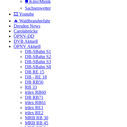
◼️ Kino/Musik
Sachsenwetter
🎞️ Youtube
🔥 Waldbrandgefahr
Dresden News
Carolabrücke
ÖPNV-DD
DVB Aktuell
ÖPNV Aktuell
DB-SBahn S1
DB-SBahn S2
DB-SBahn S3
DB-SBahn S8
DB RE 15
DB - RE 18
DB RB50
RB 33
trilex RB60
DB RB71
trilex RB61
trilex RE1
trilex RE2
MRB RB 30
MRB RB 45