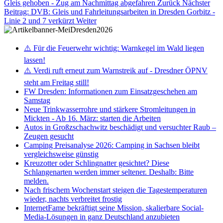
Gleis gehoben - Zug am Nachmittag abgefahren
Zurück
Nächster
Beitrag: DVB: Gleis und Fahrleitungsarbeiten in Dresden Gorbitz -
Linie 2 und 7 verkürzt
Weiter
⚠️ Für die Feuerwehr wichtig: Warnkegel im Wald liegen
lassen!
⚠️ Verdi ruft erneut zum Warnstreik auf - Dresdner ÖPNV
steht am Freitag still!
FW Dresden: Informationen zum Einsatzgeschehen am
Samstag
Neue Trinkwasserrohre und stärkere Stromleitungen in
Mickten - Ab 16. März: starten die Arbeiten
Autos in Großzschachwitz beschädigt und versuchter Raub –
Zeugen gesucht
Camping Preisanalyse 2026: Camping in Sachsen bleibt
vergleichsweise günstig
Kreuzotter oder Schlingnatter gesichtet? Diese
Schlangenarten werden immer seltener. Deshalb: Bitte
melden.
Nach frischem Wochenstart steigen die Tagestemperaturen
wieder, nachts verbreitet frostig
InternetFame bekräftigt seine Mission, skalierbare Social-
Media-Lösungen in ganz Deutschland anzubieten