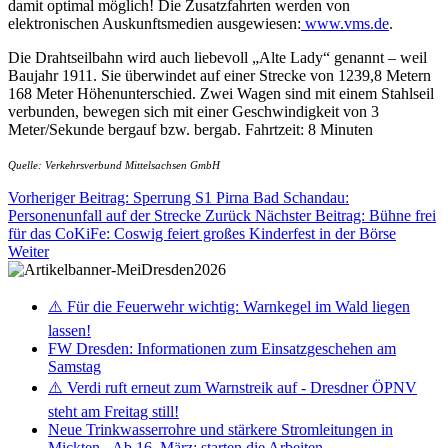
damit optimal möglich! Die Zusatzfahrten werden von
elektronischen Auskunftsmedien ausgewiesen:
www.vms.de
.
Die Drahtseilbahn wird auch liebevoll „Alte Lady“ genannt – weil
Baujahr 1911. Sie überwindet auf einer Strecke von 1239,8 Metern
168 Meter Höhenunterschied. Zwei Wagen sind mit einem Stahlseil
verbunden, bewegen sich mit einer Geschwindigkeit von 3
Meter/Sekunde bergauf bzw. bergab. Fahrtzeit: 8 Minuten
Quelle: Verkehrsverbund Mittelsachsen GmbH
Vorheriger Beitrag: Sperrung S1 Pirna Bad Schandau:
Personenunfall auf der Strecke
Zurück
Nächster Beitrag: Bühne frei
für das CoKiFe: Coswig feiert großes Kinderfest in der Börse
Weiter
⚠️ Für die Feuerwehr wichtig: Warnkegel im Wald liegen
lassen!
FW Dresden: Informationen zum Einsatzgeschehen am
Samstag
⚠️ Verdi ruft erneut zum Warnstreik auf - Dresdner ÖPNV
steht am Freitag still!
Neue Trinkwasserrohre und stärkere Stromleitungen in
Mickten - Ab 16. März: starten die Arbeiten