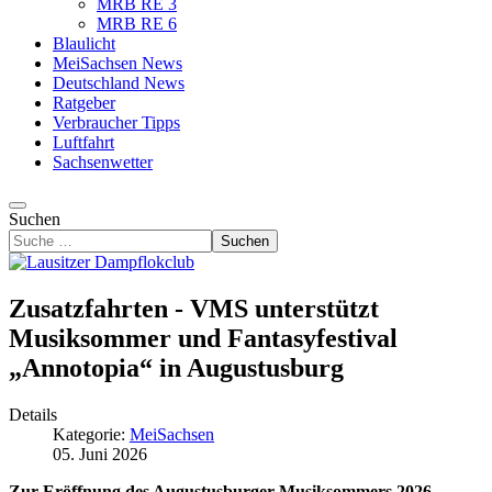
MRB RE 3
MRB RE 6
Blaulicht
MeiSachsen News
Deutschland News
Ratgeber
Verbraucher Tipps
Luftfahrt
Sachsenwetter
Suchen
Suchen
Zusatzfahrten - VMS unterstützt
Musiksommer und Fantasyfestival
„Annotopia“ in Augustusburg
Details
Kategorie:
MeiSachsen
05. Juni 2026
Zur Eröffnung des Augustusburger Musiksommers 2026