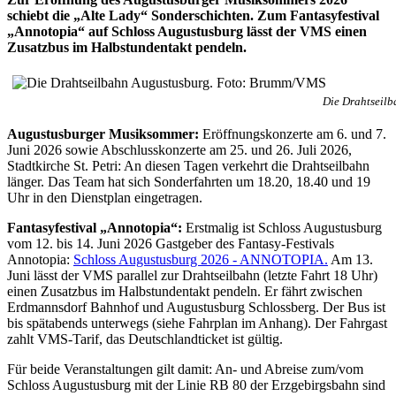
schiebt die „Alte Lady“ Sonderschichten. Zum Fantasyfestival
„Annotopia“ auf Schloss Augustusburg lässt der VMS einen
Zusatzbus im Halbstundentakt pendeln.
Die Drahtseil
Augustusburger Musiksommer:
Eröffnungskonzerte am 6. und 7.
Juni 2026 sowie Abschlusskonzerte am 25. und 26. Juli 2026,
Stadtkirche St. Petri: An diesen Tagen verkehrt die Drahtseilbahn
länger. Das Team hat sich Sonderfahrten um 18.20, 18.40 und 19
Uhr in den Dienstplan eingetragen.
Fantasyfestival „Annotopia“:
Erstmalig ist Schloss Augustusburg
vom 12. bis 14. Juni 2026 Gastgeber des Fantasy-Festivals
Annotopia:
Schloss Augustusburg 2026 - ANNOTOPIA.
Am 13.
Juni lässt der VMS parallel zur Drahtseilbahn (letzte Fahrt 18 Uhr)
einen Zusatzbus im Halbstundentakt pendeln. Er fährt zwischen
Erdmannsdorf Bahnhof und Augustusburg Schlossberg. Der Bus ist
bis spätabends unterwegs (siehe Fahrplan im Anhang). Der Fahrgast
zahlt VMS-Tarif, das Deutschlandticket ist gültig.
Für beide Veranstaltungen gilt damit: An- und Abreise zum/vom
Schloss Augustusburg mit der Linie RB 80 der Erzgebirgsbahn sind