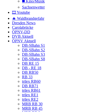
◼️ Kino/Musik
Sachsenwetter
🎞️ Youtube
🔥 Waldbrandgefahr
Dresden News
Carolabrücke
ÖPNV-DD
DVB Aktuell
ÖPNV Aktuell
DB-SBahn S1
DB-SBahn S2
DB-SBahn S3
DB-SBahn S8
DB RE 15
DB - RE 18
DB RB50
RB 33
trilex RB60
DB RB71
trilex RB61
trilex RE1
trilex RE2
MRB RB 30
MRB RB 45