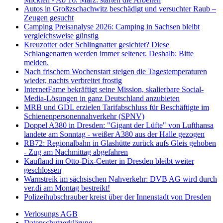
Autos in Großzschachwitz beschädigt und versuchter Raub –
Zeugen gesucht
Camping Preisanalyse 2026: Camping in Sachsen bleibt
vergleichsweise günstig
Kreuzotter oder Schlingnatter gesichtet? Diese
Schlangenarten werden immer seltener. Deshalb: Bitte
melden.
Nach frischem Wochenstart steigen die Tagestemperaturen
wieder, nachts verbreitet frostig
InternetFame bekräftigt seine Mission, skalierbare Social-
Media-Lösungen in ganz Deutschland anzubieten
MRB und GDL erzielen Tarifabschluss für Beschäftigte im
Schienenpersonennahverkehr (SPNV)
Doppel A380 in Dresden: "Gigant der Lüfte" von Lufthansa
landete am Sonntag - weißer A380 aus der Halle gezogen
RB72: Regionalbahn in Glashütte zurück aufs Gleis gehoben
- Zug am Nachmittag abgefahren
Kaufland im Otto-Dix-Center in Dresden bleibt weiter
geschlossen
Warnstreik im sächsischen Nahverkehr: DVB AG wird durch
ver.di am Montag bestreikt!
Polizeihubschrauber kreist über der Innenstadt von Dresden
Verlosungs AGB
Datenschutzerklärung