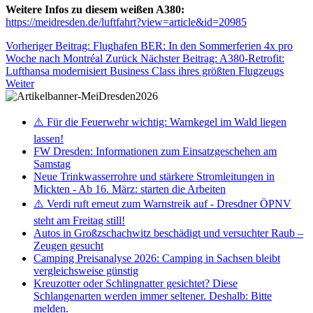
Weitere Infos zu diesem weißen A380:
https://meidresden.de/luftfahrt?view=article&id=20985
Vorheriger Beitrag: Flughafen BER: In den Sommerferien 4x pro
Woche nach Montréal
Zurück
Nächster Beitrag: A380-Retrofit:
Lufthansa modernisiert Business Class ihres größten Flugzeugs
Weiter
⚠️ Für die Feuerwehr wichtig: Warnkegel im Wald liegen
lassen!
FW Dresden: Informationen zum Einsatzgeschehen am
Samstag
Neue Trinkwasserrohre und stärkere Stromleitungen in
Mickten - Ab 16. März: starten die Arbeiten
⚠️ Verdi ruft erneut zum Warnstreik auf - Dresdner ÖPNV
steht am Freitag still!
Autos in Großzschachwitz beschädigt und versuchter Raub –
Zeugen gesucht
Camping Preisanalyse 2026: Camping in Sachsen bleibt
vergleichsweise günstig
Kreuzotter oder Schlingnatter gesichtet? Diese
Schlangenarten werden immer seltener. Deshalb: Bitte
melden.