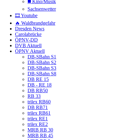
◼️ Kino/Musik
Sachsenwetter
🎞️ Youtube
🔥 Waldbrandgefahr
Dresden News
Carolabrücke
ÖPNV-DD
DVB Aktuell
ÖPNV Aktuell
DB-SBahn S1
DB-SBahn S2
DB-SBahn S3
DB-SBahn S8
DB RE 15
DB - RE 18
DB RB50
RB 33
trilex RB60
DB RB71
trilex RB61
trilex RE1
trilex RE2
MRB RB 30
MRB RB 45