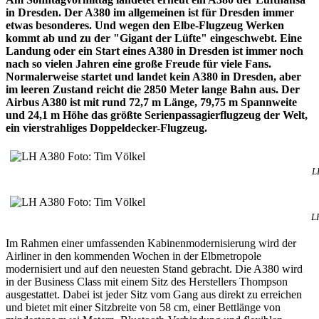
in Dresden. Der A380 im allgemeinen ist für Dresden immer
etwas besonderes. Und wegen den Elbe-Flugzeug Werken
kommt ab und zu der "Gigant der Lüfte" eingeschwebt. Eine
Landung oder ein Start eines A380 in Dresden ist immer noch
nach so vielen Jahren eine große Freude für viele Fans.
Normalerweise startet und landet kein A380 in Dresden, aber
im leeren Zustand reicht die 2850 Meter lange Bahn aus. Der
Airbus A380 ist mit rund 72,7 m Länge, 79,75 m Spannweite
und 24,1 m Höhe das größte Serienpassagierflugzeug der Welt,
ein vierstrahliges Doppeldecker-Flugzeug.
L
L
Im Rahmen einer umfassenden Kabinenmodernisierung wird der
Airliner in den kommenden Wochen in der Elbmetropole
modernisiert und auf den neuesten Stand gebracht. Die A380 wird
in der Business Class mit einem Sitz des Herstellers Thompson
ausgestattet. Dabei ist jeder Sitz vom Gang aus direkt zu erreichen
und bietet mit einer Sitzbreite von 58 cm, einer Bettlänge von