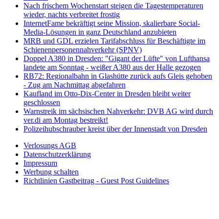
Nach frischem Wochenstart steigen die Tagestemperaturen
wieder, nachts verbreitet frostig
InternetFame bekräftigt seine Mission, skalierbare Social-
Media-Lösungen in ganz Deutschland anzubieten
MRB und GDL erzielen Tarifabschluss für Beschäftigte im
Schienenpersonennahverkehr (SPNV)
Doppel A380 in Dresden: "Gigant der Lüfte" von Lufthansa
landete am Sonntag - weißer A380 aus der Halle gezogen
RB72: Regionalbahn in Glashütte zurück aufs Gleis gehoben
- Zug am Nachmittag abgefahren
Kaufland im Otto-Dix-Center in Dresden bleibt weiter
geschlossen
Warnstreik im sächsischen Nahverkehr: DVB AG wird durch
ver.di am Montag bestreikt!
Polizeihubschrauber kreist über der Innenstadt von Dresden
Verlosungs AGB
Datenschutzerklärung
Impressum
Werbung schalten
Richtlinien Gastbeitrag - Guest Post Guidelines