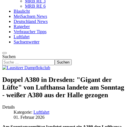
MRB RE 3
MRB RE 6
Blaulicht
MeiSachsen News
Deutschland News
Ratgeber
Verbraucher Tipps
Luftfahrt
Sachsenwetter
Suchen
Suchen
Doppel A380 in Dresden: "Gigant der
Lüfte" von Lufthansa landete am Sonntag
- weißer A380 aus der Halle gezogen
Details
Kategorie:
Luftfahrt
01. Februar 2026
Am Sonntagvormittag landetet erneut ein A380 der Lufthansa