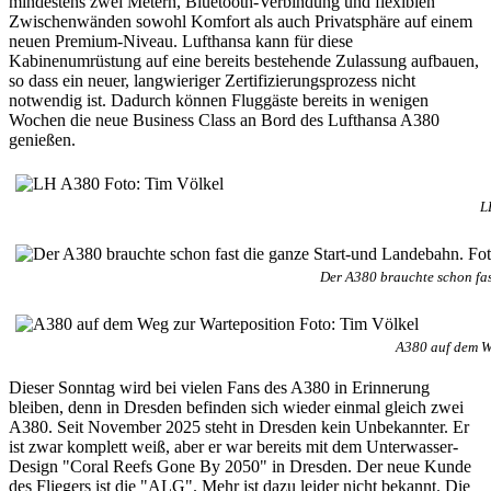
mindestens zwei Metern, Bluetooth-Verbindung und flexiblen
Zwischenwänden sowohl Komfort als auch Privatsphäre auf einem
neuen Premium-Niveau. Lufthansa kann für diese
Kabinenumrüstung auf eine bereits bestehende Zulassung aufbauen,
so dass ein neuer, langwieriger Zertifizierungsprozess nicht
notwendig ist. Dadurch können Fluggäste bereits in wenigen
Wochen die neue Business Class an Bord des Lufthansa A380
genießen.
L
Der A380 brauchte schon fas
A380 auf dem We
Dieser Sonntag wird bei vielen Fans des A380 in Erinnerung
bleiben, denn in Dresden befinden sich wieder einmal gleich zwei
A380. Seit November 2025 steht in Dresden kein Unbekannter. Er
ist zwar komplett weiß, aber er war bereits mit dem Unterwasser-
Design "Coral Reefs Gone By 2050" in Dresden. Der neue Kunde
des Fliegers ist die "ALG". Mehr ist dazu leider nicht bekannt. Die