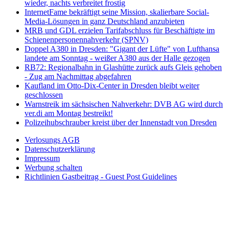
wieder, nachts verbreitet frostig
InternetFame bekräftigt seine Mission, skalierbare Social-
Media-Lösungen in ganz Deutschland anzubieten
MRB und GDL erzielen Tarifabschluss für Beschäftigte im
Schienenpersonennahverkehr (SPNV)
Doppel A380 in Dresden: "Gigant der Lüfte" von Lufthansa
landete am Sonntag - weißer A380 aus der Halle gezogen
RB72: Regionalbahn in Glashütte zurück aufs Gleis gehoben
- Zug am Nachmittag abgefahren
Kaufland im Otto-Dix-Center in Dresden bleibt weiter
geschlossen
Warnstreik im sächsischen Nahverkehr: DVB AG wird durch
ver.di am Montag bestreikt!
Polizeihubschrauber kreist über der Innenstadt von Dresden
Verlosungs AGB
Datenschutzerklärung
Impressum
Werbung schalten
Richtlinien Gastbeitrag - Guest Post Guidelines