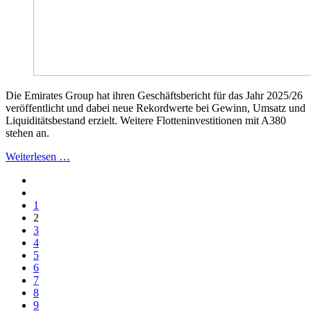
Die Emirates Group hat ihren Geschäftsbericht für das Jahr 2025/26
veröffentlicht und dabei neue Rekordwerte bei Gewinn, Umsatz und
Liquiditätsbestand erzielt. Weitere Flotteninvestitionen mit A380
stehen an.
Weiterlesen …
1
2
3
4
5
6
7
8
9