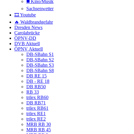
◼️ Kino/Musik
Sachsenwetter
🎞️ Youtube
🔥 Waldbrandgefahr
Dresden News
Carolabrücke
ÖPNV-DD
DVB Aktuell
ÖPNV Aktuell
DB-SBahn S1
DB-SBahn S2
DB-SBahn S3
DB-SBahn S8
DB RE 15
DB - RE 18
DB RB50
RB 33
trilex RB60
DB RB71
trilex RB61
trilex RE1
trilex RE2
MRB RB 30
MRB RB 45