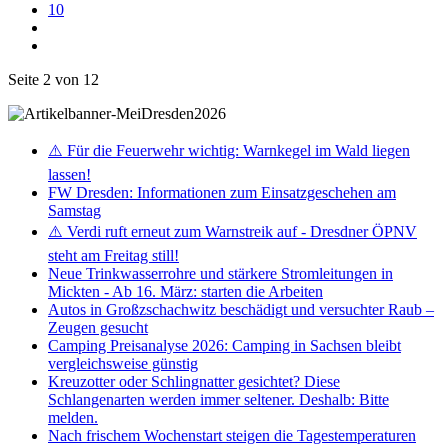
10
Seite 2 von 12
⚠️ Für die Feuerwehr wichtig: Warnkegel im Wald liegen
lassen!
FW Dresden: Informationen zum Einsatzgeschehen am
Samstag
⚠️ Verdi ruft erneut zum Warnstreik auf - Dresdner ÖPNV
steht am Freitag still!
Neue Trinkwasserrohre und stärkere Stromleitungen in
Mickten - Ab 16. März: starten die Arbeiten
Autos in Großzschachwitz beschädigt und versuchter Raub –
Zeugen gesucht
Camping Preisanalyse 2026: Camping in Sachsen bleibt
vergleichsweise günstig
Kreuzotter oder Schlingnatter gesichtet? Diese
Schlangenarten werden immer seltener. Deshalb: Bitte
melden.
Nach frischem Wochenstart steigen die Tagestemperaturen