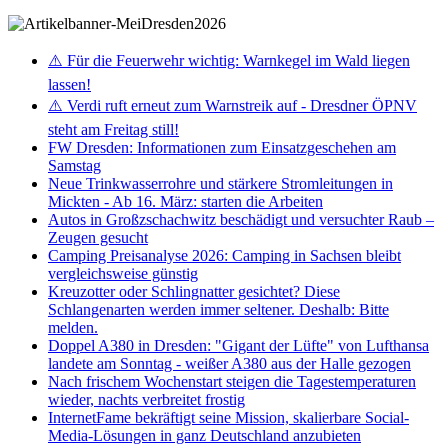
⚠️ Für die Feuerwehr wichtig: Warnkegel im Wald liegen
lassen!
⚠️ Verdi ruft erneut zum Warnstreik auf - Dresdner ÖPNV
steht am Freitag still!
FW Dresden: Informationen zum Einsatzgeschehen am
Samstag
Neue Trinkwasserrohre und stärkere Stromleitungen in
Mickten - Ab 16. März: starten die Arbeiten
Autos in Großzschachwitz beschädigt und versuchter Raub –
Zeugen gesucht
Camping Preisanalyse 2026: Camping in Sachsen bleibt
vergleichsweise günstig
Kreuzotter oder Schlingnatter gesichtet? Diese
Schlangenarten werden immer seltener. Deshalb: Bitte
melden.
Doppel A380 in Dresden: "Gigant der Lüfte" von Lufthansa
landete am Sonntag - weißer A380 aus der Halle gezogen
Nach frischem Wochenstart steigen die Tagestemperaturen
wieder, nachts verbreitet frostig
InternetFame bekräftigt seine Mission, skalierbare Social-
Media-Lösungen in ganz Deutschland anzubieten