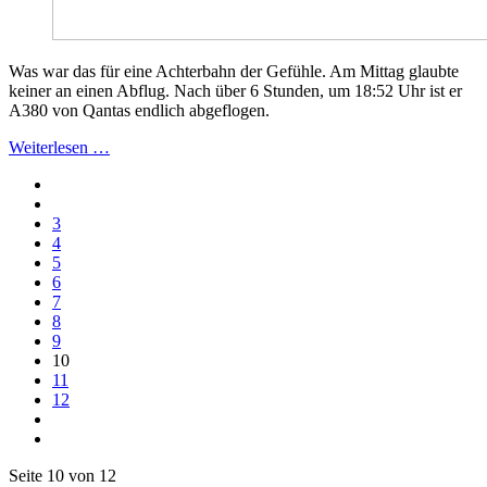
Was war das für eine Achterbahn der Gefühle. Am Mittag glaubte
keiner an einen Abflug. Nach über 6 Stunden, um 18:52 Uhr ist er
A380 von Qantas endlich abgeflogen.
Weiterlesen …
3
4
5
6
7
8
9
10
11
12
Seite 10 von 12