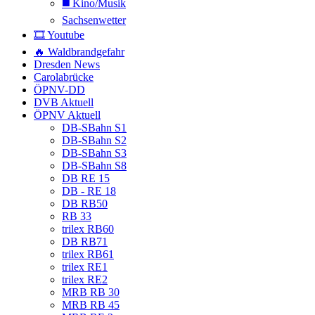
◼️ Kino/Musik
Sachsenwetter
🎞️ Youtube
🔥 Waldbrandgefahr
Dresden News
Carolabrücke
ÖPNV-DD
DVB Aktuell
ÖPNV Aktuell
DB-SBahn S1
DB-SBahn S2
DB-SBahn S3
DB-SBahn S8
DB RE 15
DB - RE 18
DB RB50
RB 33
trilex RB60
DB RB71
trilex RB61
trilex RE1
trilex RE2
MRB RB 30
MRB RB 45