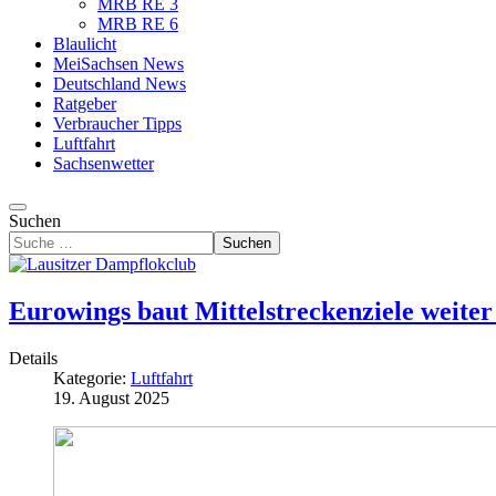
MRB RE 3
MRB RE 6
Blaulicht
MeiSachsen News
Deutschland News
Ratgeber
Verbraucher Tipps
Luftfahrt
Sachsenwetter
Suchen
Suchen
Eurowings baut Mittelstreckenziele weiter
Details
Kategorie:
Luftfahrt
19. August 2025