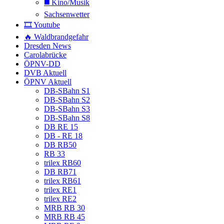
◼️ Kino/Musik
Sachsenwetter
🎞️ Youtube
🔥 Waldbrandgefahr
Dresden News
Carolabrücke
ÖPNV-DD
DVB Aktuell
ÖPNV Aktuell
DB-SBahn S1
DB-SBahn S2
DB-SBahn S3
DB-SBahn S8
DB RE 15
DB - RE 18
DB RB50
RB 33
trilex RB60
DB RB71
trilex RB61
trilex RE1
trilex RE2
MRB RB 30
MRB RB 45