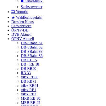
◼️ Kino/Musik
Sachsenwetter
🎞️ Youtube
🔥 Waldbrandgefahr
Dresden News
Carolabrücke
ÖPNV-DD
DVB Aktuell
ÖPNV Aktuell
DB-SBahn S1
DB-SBahn S2
DB-SBahn S3
DB-SBahn S8
DB RE 15
DB - RE 18
DB RB50
RB 33
trilex RB60
DB RB71
trilex RB61
trilex RE1
trilex RE2
MRB RB 30
MRB RB 45