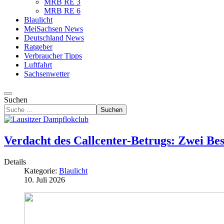
MRB RE 3
MRB RE 6
Blaulicht
MeiSachsen News
Deutschland News
Ratgeber
Verbraucher Tipps
Luftfahrt
Sachsenwetter
Suchen
Suchen
Verdacht des Callcenter-Betrugs: Zwei Be
Details
Kategorie:
Blaulicht
10. Juli 2026