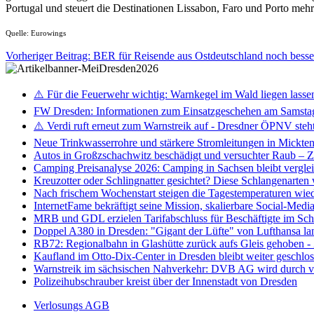
Portugal und steuert die Destinationen Lissabon, Faro und Porto meh
Quelle: Eurowings
Vorheriger Beitrag: BER für Reisende aus Ostdeutschland noch besse
⚠️ Für die Feuerwehr wichtig: Warnkegel im Wald liegen lasse
FW Dresden: Informationen zum Einsatzgeschehen am Samsta
⚠️ Verdi ruft erneut zum Warnstreik auf - Dresdner ÖPNV steht 
Neue Trinkwasserrohre und stärkere Stromleitungen in Mickten 
Autos in Großzschachwitz beschädigt und versuchter Raub – 
Camping Preisanalyse 2026: Camping in Sachsen bleibt vergle
Kreuzotter oder Schlingnatter gesichtet? Diese Schlangenarten
Nach frischem Wochenstart steigen die Tagestemperaturen wieder
InternetFame bekräftigt seine Mission, skalierbare Social-Med
MRB und GDL erzielen Tarifabschluss für Beschäftigte im S
Doppel A380 in Dresden: "Gigant der Lüfte" von Lufthansa la
RB72: Regionalbahn in Glashütte zurück aufs Gleis gehoben 
Kaufland im Otto-Dix-Center in Dresden bleibt weiter geschlo
Warnstreik im sächsischen Nahverkehr: DVB AG wird durch ve
Polizeihubschrauber kreist über der Innenstadt von Dresden
Verlosungs AGB