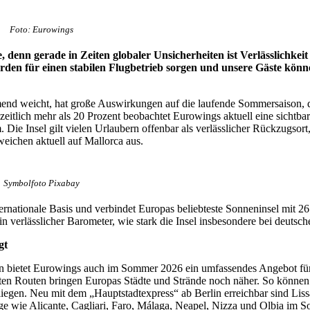
Foto: Eurowings
, denn gerade in Zeiten globaler Unsicherheiten ist Verlässlichke
erden für einen stabilen Flugbetrieb sorgen und unsere Gäste kö
mend weicht, hat große Auswirkungen auf die laufende Sommersaison, 
tlich mehr als 20 Prozent beobachtet Eurowings aktuell eine sichtbar
Die Insel gilt vielen Urlaubern offenbar als verlässlicher Rückzugsort,
weichen aktuell auf Mallorca aus.
Symbolfoto Pixabay
ternationale Basis und verbindet Europas beliebteste Sonneninsel mit 
 ein verlässlicher Barometer, wie stark die Insel insbesondere bei deuts
gt
n bietet Eurowings auch im Sommer 2026 ein umfassendes Angebot für 
ten Routen bringen Europas Städte und Strände noch näher. So können 
liegen. Neu mit dem „Hauptstadtexpress“ ab Berlin erreichbar sind Li
rage wie Alicante, Cagliari, Faro, Málaga, Neapel, Nizza und Olbia i