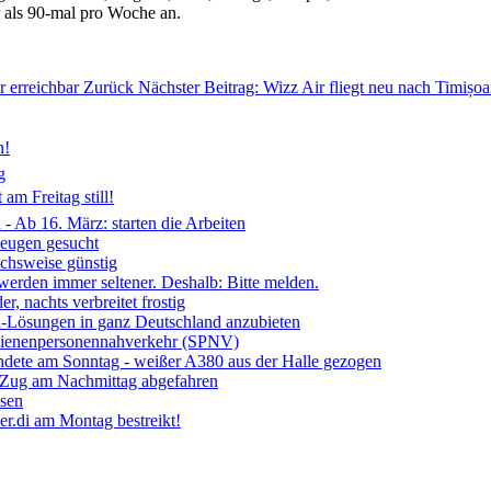
r als 90-mal pro Woche an.
r erreichbar
Zurück
Nächster Beitrag: Wizz Air fliegt neu nach Timiș
n!
g
am Freitag still!
- Ab 16. März: starten die Arbeiten
Zeugen gesucht
ichsweise günstig
 werden immer seltener. Deshalb: Bitte melden.
, nachts verbreitet frostig
ia-Lösungen in ganz Deutschland anzubieten
chienenpersonennahverkehr (SPNV)
ndete am Sonntag - weißer A380 aus der Halle gezogen
- Zug am Nachmittag abgefahren
ssen
r.di am Montag bestreikt!