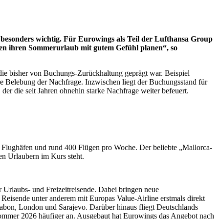
it besonders wichtig. Für Eurowings als Teil der Lufthansa Group
nnen ihren Sommerurlaub mit gutem Gefühl planen“, so
die bisher von Buchungs-Zurückhaltung geprägt war. Beispiel
e Belebung der Nachfrage. Inzwischen liegt der Buchungsstand für
 der die seit Jahren ohnehin starke Nachfrage weiter befeuert.
26 Flughäfen und rund 400 Flügen pro Woche. Der beliebte „Mallorca-
chen Urlaubern im Kurs steht.
Urlaubs- und Freizeitreisende. Dabei bringen neue
Reisende unter anderem mit Europas Value-Airline erstmals direkt
ssabon, London und Sarajevo. Darüber hinaus fliegt Deutschlands
m Sommer 2026 häufiger an. Ausgebaut hat Eurowings das Angebot nach