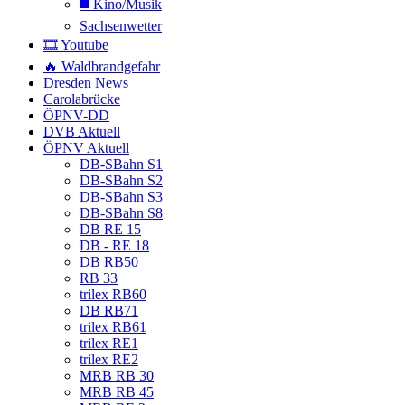
◼️ Kino/Musik
Sachsenwetter
🎞️ Youtube
🔥 Waldbrandgefahr
Dresden News
Carolabrücke
ÖPNV-DD
DVB Aktuell
ÖPNV Aktuell
DB-SBahn S1
DB-SBahn S2
DB-SBahn S3
DB-SBahn S8
DB RE 15
DB - RE 18
DB RB50
RB 33
trilex RB60
DB RB71
trilex RB61
trilex RE1
trilex RE2
MRB RB 30
MRB RB 45