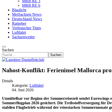
MRB RE 3
MRB RE 6
Blaulicht
MeiSachsen News
Deutschland News
Ratgeber
Verbraucher Tipps
Luftfahrt
Sachsenwetter
Suchen
Suchen
Nahost-Konflikt: Ferieninsel Mallorca prof
Details
Kategorie:
Luftfahrt
04. Juni 2026
Unmittelbar vor Beginn der Sommerreisezeit sendet Eurowings ei
Sommerflugplan 2026 gesichert. Die Treibstoffversorgung für Deu
stabilen Flugbetrieb während der reisestarken Sommermonate g