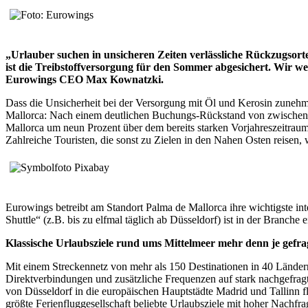
„Urlauber suchen in unsicheren Zeiten verlässliche Rückzugsorte
ist die Treibstoffversorgung für den Sommer abgesichert. Wir w
Eurowings CEO Max Kownatzki.
Dass die Unsicherheit bei der Versorgung mit Öl und Kerosin zuneh
Mallorca: Nach einem deutlichen Buchungs-Rückstand von zwischenzei
Mallorca um neun Prozent über dem bereits starken Vorjahreszeitraum. 
Zahlreiche Touristen, die sonst zu Zielen in den Nahen Osten reisen, 
Eurowings betreibt am Standort Palma de Mallorca ihre wichtigste in
Shuttle“ (z.B. bis zu elfmal täglich ab Düsseldorf) ist in der Branche
Klassische Urlaubsziele rund ums Mittelmeer mehr denn je gefra
Mit einem Streckennetz von mehr als 150 Destinationen in 40 Länder
Direktverbindungen und zusätzliche Frequenzen auf stark nachgefrag
von Düsseldorf in die europäischen Hauptstädte Madrid und Tallinn f
größte Ferienfluggesellschaft beliebte Urlaubsziele mit hoher Nachf