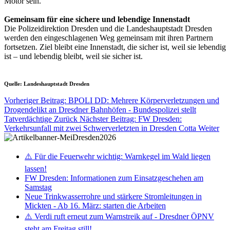
Motor sein.“
Gemeinsam für eine sichere und lebendige Innenstadt
Die Polizeidirektion Dresden und die Landeshauptstadt Dresden
werden den eingeschlagenen Weg gemeinsam mit ihren Partnern
fortsetzen. Ziel bleibt eine Innenstadt, die sicher ist, weil sie lebendig
ist – und lebendig bleibt, weil sie sicher ist.
Quelle: Landeshauptstadt Dresden
Vorheriger Beitrag: BPOLI DD: Mehrere Körperverletzungen und
Drogendelikt an Dresdner Bahnhöfen - Bundespolizei stellt
Tatverdächtige
Zurück
Nächster Beitrag: FW Dresden:
Verkehrsunfall mit zwei Schwerverletzten in Dresden Cotta
Weiter
⚠️ Für die Feuerwehr wichtig: Warnkegel im Wald liegen
lassen!
FW Dresden: Informationen zum Einsatzgeschehen am
Samstag
Neue Trinkwasserrohre und stärkere Stromleitungen in
Mickten - Ab 16. März: starten die Arbeiten
⚠️ Verdi ruft erneut zum Warnstreik auf - Dresdner ÖPNV
steht am Freitag still!