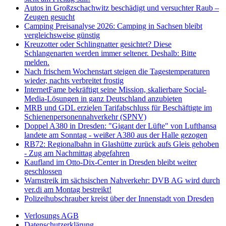
Autos in Großzschachwitz beschädigt und versuchter Raub –
Zeugen gesucht
Camping Preisanalyse 2026: Camping in Sachsen bleibt
vergleichsweise günstig
Kreuzotter oder Schlingnatter gesichtet? Diese
Schlangenarten werden immer seltener. Deshalb: Bitte
melden.
Nach frischem Wochenstart steigen die Tagestemperaturen
wieder, nachts verbreitet frostig
InternetFame bekräftigt seine Mission, skalierbare Social-
Media-Lösungen in ganz Deutschland anzubieten
MRB und GDL erzielen Tarifabschluss für Beschäftigte im
Schienenpersonennahverkehr (SPNV)
Doppel A380 in Dresden: "Gigant der Lüfte" von Lufthansa
landete am Sonntag - weißer A380 aus der Halle gezogen
RB72: Regionalbahn in Glashütte zurück aufs Gleis gehoben
- Zug am Nachmittag abgefahren
Kaufland im Otto-Dix-Center in Dresden bleibt weiter
geschlossen
Warnstreik im sächsischen Nahverkehr: DVB AG wird durch
ver.di am Montag bestreikt!
Polizeihubschrauber kreist über der Innenstadt von Dresden
Verlosungs AGB
Datenschutzerklärung