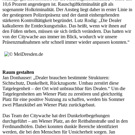
10,6 Prozent angestiegen ist. Rauschgiftkriminalität gilt als
sogenannte Holkriminalität. Der Anstieg liegt daher in erster Linie in
der gestiegenen Polizeipräsenz und der damit einhergehenden
stärkeren Kontrolltätigkeit begründet. Lutz Rodig: „Die Dealer
kalkulieren ihr Entdeckungsrisiko. Das heißt, wenn wir ihnen auf
den Füßen stehen, müssen sie sich örtlich verändern. Das hatten wir
von der Citywache aus immer im Blick, wodurch wir unsere
Präsenzmaßnahmen sehr schnell immer wieder anpassen konnten.“
Raum gestalten
Jan Donhauser: „Dealer brauchen bestimmte Strukturen:
Sichtschutz, Dunkelheit, Rückzugsorte. Umbau zerstört diese
Tatgelegenheit – der Ort wird unbrauchbar fürs Dealen.“ Um die
Tatgelegenheiten am Wiener Platz zu zerstören und gleichzeitig
Platz für eine positive Nutzung zu schaffen, werden bis Sommer
zwei Pflanzkübel am Wiener Platz zurückgebaut.
Das Team der Citywache hat drei Dunkelortbegehungen
durchgeführt – am Wiener Platz, an der Reitbahnstraße und in den
Ferdinandhöfen. Dabei konnten dunkle Bereiche identifiziert
werden, die bei den Menschen für Unsicherheit sorgen. Jan