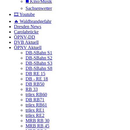
◼️ Kino/Musik
Sachsenwetter
🎞️ Youtube
🔥 Waldbrandgefahr
Dresden News
Carolabrücke
ÖPNV-DD
DVB Aktuell
ÖPNV Aktuell
DB-SBahn S1
DB-SBahn S2
DB-SBahn S3
DB-SBahn S8
DB RE 15
DB - RE 18
DB RB50
RB 33
trilex RB60
DB RB71
trilex RB61
trilex RE1
trilex RE2
MRB RB 30
MRB RB 45