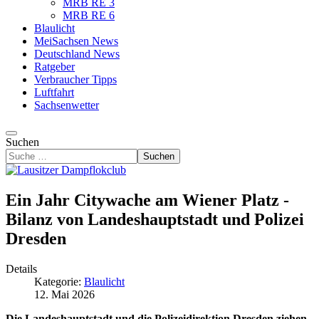
MRB RE 3
MRB RE 6
Blaulicht
MeiSachsen News
Deutschland News
Ratgeber
Verbraucher Tipps
Luftfahrt
Sachsenwetter
Suchen
Suchen
Ein Jahr Citywache am Wiener Platz -
Bilanz von Landeshauptstadt und Polizei
Dresden
Details
Kategorie:
Blaulicht
12. Mai 2026
Die Landeshauptstadt und die Polizeidirektion Dresden ziehen