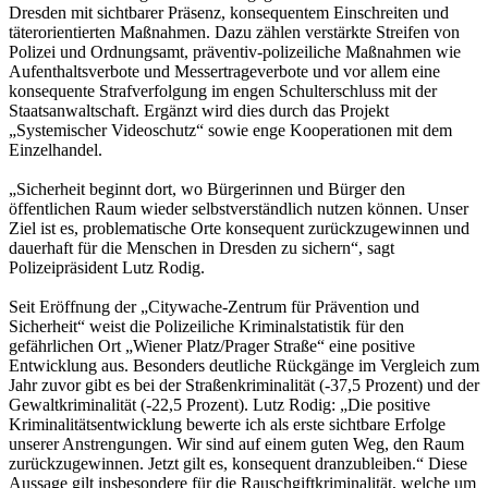
Dresden mit sichtbarer Präsenz, konsequentem Einschreiten und
täterorientierten Maßnahmen. Dazu zählen verstärkte Streifen von
Polizei und Ordnungsamt, präventiv-polizeiliche Maßnahmen wie
Aufenthaltsverbote und Messertrageverbote und vor allem eine
konsequente Strafverfolgung im engen Schulterschluss mit der
Staatsanwaltschaft. Ergänzt wird dies durch das Projekt
„Systemischer Videoschutz“ sowie enge Kooperationen mit dem
Einzelhandel.
„Sicherheit beginnt dort, wo Bürgerinnen und Bürger den
öffentlichen Raum wieder selbstverständlich nutzen können. Unser
Ziel ist es, problematische Orte konsequent zurückzugewinnen und
dauerhaft für die Menschen in Dresden zu sichern“, sagt
Polizeipräsident Lutz Rodig.
Seit Eröffnung der „Citywache-Zentrum für Prävention und
Sicherheit“ weist die Polizeiliche Kriminalstatistik für den
gefährlichen Ort „Wiener Platz/Prager Straße“ eine positive
Entwicklung aus. Besonders deutliche Rückgänge im Vergleich zum
Jahr zuvor gibt es bei der Straßenkriminalität (-37,5 Prozent) und der
Gewaltkriminalität (-22,5 Prozent). Lutz Rodig: „Die positive
Kriminalitätsentwicklung bewerte ich als erste sichtbare Erfolge
unserer Anstrengungen. Wir sind auf einem guten Weg, den Raum
zurückzugewinnen. Jetzt gilt es, konsequent dranzubleiben.“ Diese
Aussage gilt insbesondere für die Rauschgiftkriminalität, welche um