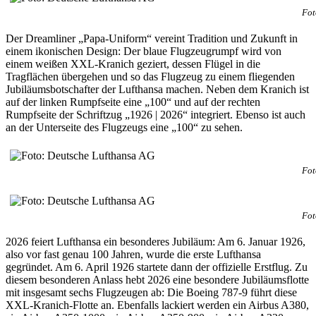
Fot
Der Dreamliner „Papa-Uniform“ vereint Tradition und Zukunft in
einem ikonischen Design: Der blaue Flugzeugrumpf wird von
einem weißen XXL-Kranich geziert, dessen Flügel in die
Tragflächen übergehen und so das Flugzeug zu einem fliegenden
Jubiläumsbotschafter der Lufthansa machen. Neben dem Kranich ist
auf der linken Rumpfseite eine „100“ und auf der rechten
Rumpfseite der Schriftzug „1926 | 2026“ integriert. Ebenso ist auch
an der Unterseite des Flugzeugs eine „100“ zu sehen.
Fot
Fot
2026 feiert Lufthansa ein besonderes Jubiläum: Am 6. Januar 1926,
also vor fast genau 100 Jahren, wurde die erste Lufthansa
gegründet. Am 6. April 1926 startete dann der offizielle Erstflug. Zu
diesem besonderen Anlass hebt 2026 eine besondere Jubiläumsflotte
mit insgesamt sechs Flugzeugen ab: Die Boeing 787-9 führt diese
XXL-Kranich-Flotte an. Ebenfalls lackiert werden ein Airbus A380,