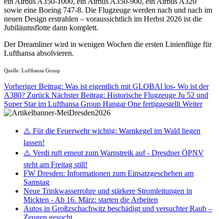
ein Airbus A350-1000, ein Airbus A350-900, ein Airbus A320
sowie eine Boeing 747-8. Die Flugzeuge werden nach und nach im
neuen Design erstrahlen – voraussichtlich im Herbst 2026 ist die
Jubiläumsflotte dann komplett.
Der Dreamliner wird in wenigen Wochen die ersten Linienflüge für
Lufthansa absolvieren.
Quelle: Lufthansa Group
Vorheriger Beitrag: Was ist eigentlich mit GLOBAl los- Wo ist der
A380?
Zurück
Nächster Beitrag: Historische Flugzeuge Ju 52 und
Super Star im Lufthansa Group Hangar One fertiggestellt
Weiter
⚠️ Für die Feuerwehr wichtig: Warnkegel im Wald liegen
lassen!
⚠️ Verdi ruft erneut zum Warnstreik auf - Dresdner ÖPNV
steht am Freitag still!
FW Dresden: Informationen zum Einsatzgeschehen am
Samstag
Neue Trinkwasserrohre und stärkere Stromleitungen in
Mickten - Ab 16. März: starten die Arbeiten
Autos in Großzschachwitz beschädigt und versuchter Raub –
Zeugen gesucht