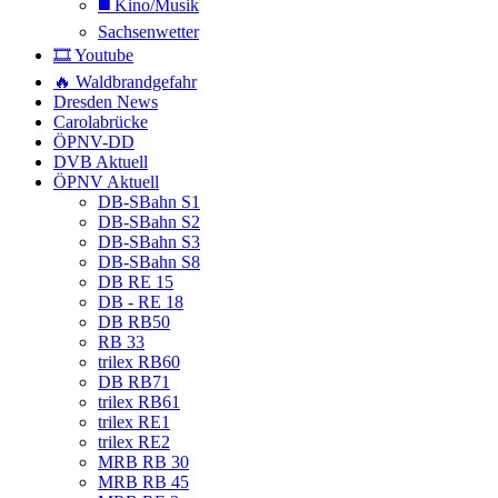
◼️ Kino/Musik
Sachsenwetter
🎞️ Youtube
🔥 Waldbrandgefahr
Dresden News
Carolabrücke
ÖPNV-DD
DVB Aktuell
ÖPNV Aktuell
DB-SBahn S1
DB-SBahn S2
DB-SBahn S3
DB-SBahn S8
DB RE 15
DB - RE 18
DB RB50
RB 33
trilex RB60
DB RB71
trilex RB61
trilex RE1
trilex RE2
MRB RB 30
MRB RB 45