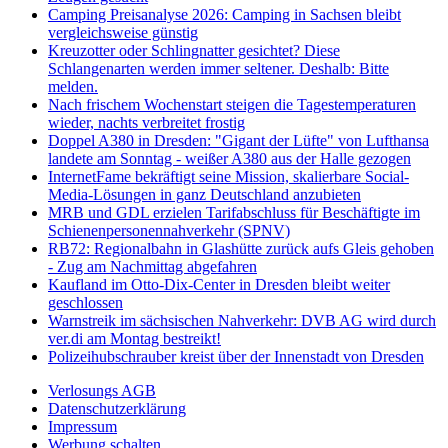
Camping Preisanalyse 2026: Camping in Sachsen bleibt
vergleichsweise günstig
Kreuzotter oder Schlingnatter gesichtet? Diese
Schlangenarten werden immer seltener. Deshalb: Bitte
melden.
Nach frischem Wochenstart steigen die Tagestemperaturen
wieder, nachts verbreitet frostig
Doppel A380 in Dresden: "Gigant der Lüfte" von Lufthansa
landete am Sonntag - weißer A380 aus der Halle gezogen
InternetFame bekräftigt seine Mission, skalierbare Social-
Media-Lösungen in ganz Deutschland anzubieten
MRB und GDL erzielen Tarifabschluss für Beschäftigte im
Schienenpersonennahverkehr (SPNV)
RB72: Regionalbahn in Glashütte zurück aufs Gleis gehoben
- Zug am Nachmittag abgefahren
Kaufland im Otto-Dix-Center in Dresden bleibt weiter
geschlossen
Warnstreik im sächsischen Nahverkehr: DVB AG wird durch
ver.di am Montag bestreikt!
Polizeihubschrauber kreist über der Innenstadt von Dresden
Verlosungs AGB
Datenschutzerklärung
Impressum
Werbung schalten