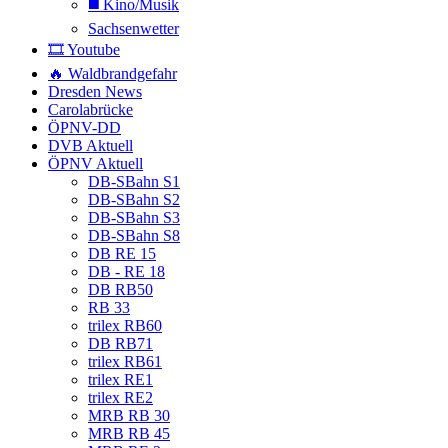
◼️ Kino/Musik
Sachsenwetter
🎞️ Youtube
🔥 Waldbrandgefahr
Dresden News
Carolabrücke
ÖPNV-DD
DVB Aktuell
ÖPNV Aktuell
DB-SBahn S1
DB-SBahn S2
DB-SBahn S3
DB-SBahn S8
DB RE 15
DB - RE 18
DB RB50
RB 33
trilex RB60
DB RB71
trilex RB61
trilex RE1
trilex RE2
MRB RB 30
MRB RB 45