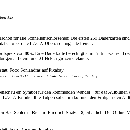
chau Aue-
chön für alle Schnellentschlossenen: Die ersten 250 Dauerkarten sind z
sätzlich über eine LAGA-Überraschungstüte freuen.
ufspreis von 80 €. Eine Dauerkarte berechtigt zum Eintritt während de
ltungen auf dem rund 21 Hektar großen Gelände.
027 in Aue- Bad Schlema statt. Foto: Sonlandras auf Pixabay.
artenschau ein Symbol für den kommenden Wandel – für das Aufblühen 
der LAGA-Familie. Ihre Tulpen sollen im kommenden Frühjahr den Auft
n Bad Schlema, Richard-Friedrich-Straße 18, erhältlich. Der Online-Ve