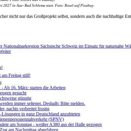
t 2027 in Aue- Bad Schlema statt. Foto: Rosel auf Pixabay.
her nicht nur das Großprojekt selbst, sondern auch die nachhaltige E
der Nationalparkregion Sächsische Schweiz im Einsatz für naturnahe W
Weiter
n!
am Freitag still!
g
- Ab 16. März: starten die Arbeiten
Zeugen gesucht
ichsweise günstig
 werden immer seltener. Deshalb: Bitte melden.
, nachts verbreitet frostig
ia-Lösungen in ganz Deutschland anzubieten
chienenpersonennahverkehr (SPNV)
ndete am Sonntag - weißer A380 aus der Halle gezogen
- Zug am Nachmittag abgefahren