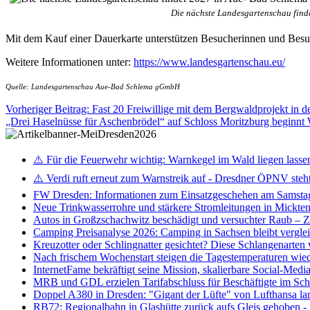
Die nächste Landesgartenschau finde
Mit dem Kauf einer Dauerkarte unterstützen Besucherinnen und Besuc
Weitere Informationen unter:
https://www.landesgartenschau.eu/
Quelle: Landesgartenschau Aue-Bad Schlema gGmbH
Vorheriger Beitrag: Fast 20 Freiwillige mit dem Bergwaldprojekt in 
„Drei Haselnüsse für Aschenbrödel“ auf Schloss Moritzburg beginnt
⚠️ Für die Feuerwehr wichtig: Warnkegel im Wald liegen lasse
⚠️ Verdi ruft erneut zum Warnstreik auf - Dresdner ÖPNV steht 
FW Dresden: Informationen zum Einsatzgeschehen am Samsta
Neue Trinkwasserrohre und stärkere Stromleitungen in Mickten 
Autos in Großzschachwitz beschädigt und versuchter Raub – 
Camping Preisanalyse 2026: Camping in Sachsen bleibt vergle
Kreuzotter oder Schlingnatter gesichtet? Diese Schlangenarten
Nach frischem Wochenstart steigen die Tagestemperaturen wieder
InternetFame bekräftigt seine Mission, skalierbare Social-Med
MRB und GDL erzielen Tarifabschluss für Beschäftigte im S
Doppel A380 in Dresden: "Gigant der Lüfte" von Lufthansa la
RB72: Regionalbahn in Glashütte zurück aufs Gleis gehoben 