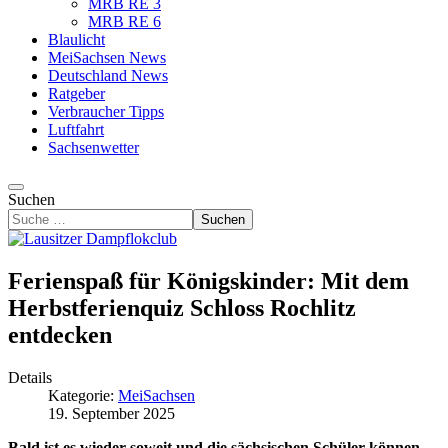
MRB RE 3
MRB RE 6
Blaulicht
MeiSachsen News
Deutschland News
Ratgeber
Verbraucher Tipps
Luftfahrt
Sachsenwetter
Suchen
Suchen
Ferienspaß für Königskinder: Mit dem
Herbstferienquiz Schloss Rochlitz
entdecken
Details
Kategorie:
MeiSachsen
19. September 2025
Bald ist es wieder soweit und die sächsischen Schüler können