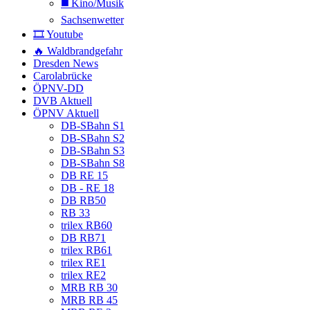
◼️ Kino/Musik
Sachsenwetter
🎞️ Youtube
🔥 Waldbrandgefahr
Dresden News
Carolabrücke
ÖPNV-DD
DVB Aktuell
ÖPNV Aktuell
DB-SBahn S1
DB-SBahn S2
DB-SBahn S3
DB-SBahn S8
DB RE 15
DB - RE 18
DB RB50
RB 33
trilex RB60
DB RB71
trilex RB61
trilex RE1
trilex RE2
MRB RB 30
MRB RB 45