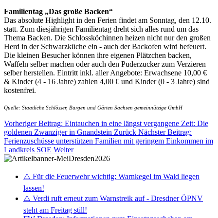
Familientag „Das große Backen“
Das absolute Highlight in den Ferien findet am Sonntag, den 12.10.
statt. Zum diesjährigen Familientag dreht sich alles rund um das
Thema Backen. Die Schlossköchinnen heizen nicht nur den großen
Herd in der Schwarzküche ein - auch der Backofen wird befeuert.
Die kleinen Besucher können ihre eigenen Plätzchen backen,
Waffeln selber machen oder auch den Puderzucker zum Verzieren
selber herstellen. Eintritt inkl. aller Angebote: Erwachsene 10,00 €
& Kinder (4 - 16 Jahre) zahlen 4,00 € und Kinder (0 - 3 Jahre) sind
kostenfrei.
Quelle: Staatliche Schlösser, Burgen und Gärten Sachsen gemeinnützige GmbH
Vorheriger Beitrag: Eintauchen in eine längst vergangene Zeit: Die
goldenen Zwanziger in Gnandstein
Zurück
Nächster Beitrag:
Ferienzuschüsse unterstützen Familien mit geringem Einkommen im
Landkreis SOE
Weiter
⚠️ Für die Feuerwehr wichtig: Warnkegel im Wald liegen
lassen!
⚠️ Verdi ruft erneut zum Warnstreik auf - Dresdner ÖPNV
steht am Freitag still!