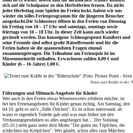
sich auf die Schulpause zu den Herbstferien freuen. Da nicht
jeder Herbsttag zum Spielen im Freien lockt, haben wir uns
wieder ein tolles Ferienprogramm für die jüngeren Besucher
ausgedacht.Die Schlosstore öffnen in den Ferien von Dienstag
bis Freitag von 10 – 17 Uhr und samstags, sonntags sowie
feiertags von 10 – 18 Uhr. In dieser Zeit kann auch wieder
gerätselt werden. Das hauseigene Schlossgespenst Kunibert und
seine Freunde sind selbst große Rätselfreunde und für die
Ferien haben sie die spannendsten Fragen einmal
zusammengetragen. Die Teilnahme am Ferienquiz ist im
Museumseintritt enthalten. Erwachsene zahlen 8,00 € und
Kinder (6 – 16 Jahre) 1,00 €.
Testet eure Kräfte in der 
Führungen und Mitmach-Angebote für Kinder
Wer auch in den Ferien etwas Wissenswertes erfahren möchte, ist
bei den Ferienangeboten für Kinder genau richtig. Am Samstag, den
04.10. geht es um’s „Stille Örtchen“. Es ist schon interessant, ab
wann es eigentlich Toilette gab und was man früher mit den
Verdauungsprodukten so alles angefangen hat… Der Sonntag
(05.10.) steht ganz unter dem Motto "Die guten ins Töpfchen, die
schlechten ins Kröpfchen". Wer glaubt, schon alles zum Märchen