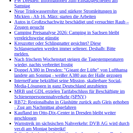
FW Dresden: Informationen zum Einsatzgeschehen am
Samstag
Neue Trinkwasserrohre und stärkere Stromleitungen in
Mickten - Ab 16. März: starten die Arbeiten
Autos in Großzschachwitz beschädigt und versuchter Raub –
Zeugen gesucht
Camping Preisanalyse 2026: Camping in Sachsen bleibt
vergleichsweise günstig
Kreuzotter oder Schlingnatter gesichtet? Diese
Schlangenarten werden immer seltener. Deshalb: Bitte
melden.
Nach frischem Wochenstart steigen die Tagestemperaturen
wieder, nachts verbreitet frostig
Doppel A380 in Dresden: "Gigant der Lüfte" von Lufthansa
landete am Sonntag - weißer A380 aus der Halle gezogen
InternetFame bekräftigt seine Mission, skalierbare Social-
Media-Lösungen in ganz Deutschland anzubieten
MRB und GDL erzielen Tarifabschluss für Beschäftigte im
Schienenpersonennahverkehr (SPNV)
RB72: Regionalbahn in Glashütte zurück aufs Gleis gehoben
- Zug am Nachmittag abgefahren
Kaufland im Otto-Dix-Center in Dresden bleibt weiter
geschlossen
Warnstreik im sächsischen Nahverkehr: DVB AG wird durch
ver.di am Montag bestreikt!