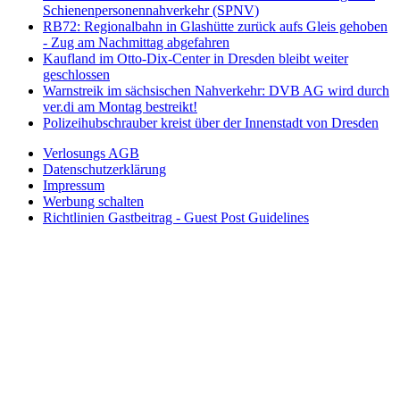
Schienenpersonennahverkehr (SPNV)
RB72: Regionalbahn in Glashütte zurück aufs Gleis gehoben
- Zug am Nachmittag abgefahren
Kaufland im Otto-Dix-Center in Dresden bleibt weiter
geschlossen
Warnstreik im sächsischen Nahverkehr: DVB AG wird durch
ver.di am Montag bestreikt!
Polizeihubschrauber kreist über der Innenstadt von Dresden
Verlosungs AGB
Datenschutzerklärung
Impressum
Werbung schalten
Richtlinien Gastbeitrag - Guest Post Guidelines