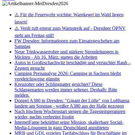
⚠️ Für die Feuerwehr wichtig: Warnkegel im Wald liegen
lassen!
⚠️ Verdi ruft erneut zum Warnstreik auf - Dresdner ÖPNV
steht am Freitag still!
FW Dresden: Informationen zum Einsatzgeschehen am
Samstag
Neue Trinkwasserrohre und stärkere Stromleitungen in
Mickten - Ab 16. März: starten die Arbeiten
Autos in Großzschachwitz beschädigt und versuchter Raub –
Zeugen gesucht
Camping Preisanalyse 2026: Camping in Sachsen bleibt
vergleichsweise günstig
Kreuzotter oder Schlingnatter gesichtet? Diese
Schlangenarten werden immer seltener. Deshalb: Bitte
melden.
Doppel A380 in Dresden: "Gigant der Lüfte" von Lufthansa
landete am Sonntag - weißer A380 aus der Halle gezogen
Nach frischem Wochenstart steigen die Tagestemperaturen
wieder, nachts verbreitet frostig
InternetFame bekräftigt seine Mission, skalierbare Social-
Media-Lösungen in ganz Deutschland anzubieten
MRB und GDL erzielen Tarifabschluss für Beschäftigte im