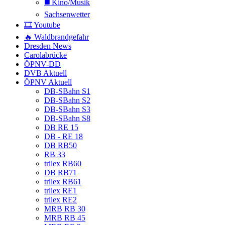
◼️ Kino/Musik
Sachsenwetter
🎞️ Youtube
🔥 Waldbrandgefahr
Dresden News
Carolabrücke
ÖPNV-DD
DVB Aktuell
ÖPNV Aktuell
DB-SBahn S1
DB-SBahn S2
DB-SBahn S3
DB-SBahn S8
DB RE 15
DB - RE 18
DB RB50
RB 33
trilex RB60
DB RB71
trilex RB61
trilex RE1
trilex RE2
MRB RB 30
MRB RB 45