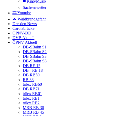
◼️ Kino/Musik
Sachsenwetter
🎞️ Youtube
🔥 Waldbrandgefahr
Dresden News
Carolabrücke
ÖPNV-DD
DVB Aktuell
ÖPNV Aktuell
DB-SBahn S1
DB-SBahn S2
DB-SBahn S3
DB-SBahn S8
DB RE 15
DB - RE 18
DB RB50
RB 33
trilex RB60
DB RB71
trilex RB61
trilex RE1
trilex RE2
MRB RB 30
MRB RB 45