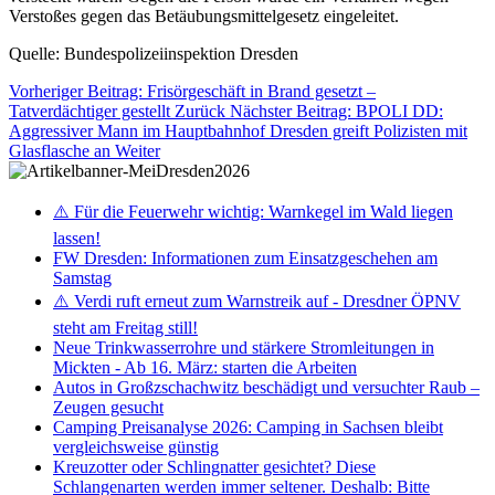
Verstoßes gegen das Betäubungsmittelgesetz eingeleitet.
Quelle: Bundespolizeiinspektion Dresden
Vorheriger Beitrag: Frisörgeschäft in Brand gesetzt –
Tatverdächtiger gestellt
Zurück
Nächster Beitrag: BPOLI DD:
Aggressiver Mann im Hauptbahnhof Dresden greift Polizisten mit
Glasflasche an
Weiter
⚠️ Für die Feuerwehr wichtig: Warnkegel im Wald liegen
lassen!
FW Dresden: Informationen zum Einsatzgeschehen am
Samstag
⚠️ Verdi ruft erneut zum Warnstreik auf - Dresdner ÖPNV
steht am Freitag still!
Neue Trinkwasserrohre und stärkere Stromleitungen in
Mickten - Ab 16. März: starten die Arbeiten
Autos in Großzschachwitz beschädigt und versuchter Raub –
Zeugen gesucht
Camping Preisanalyse 2026: Camping in Sachsen bleibt
vergleichsweise günstig
Kreuzotter oder Schlingnatter gesichtet? Diese
Schlangenarten werden immer seltener. Deshalb: Bitte