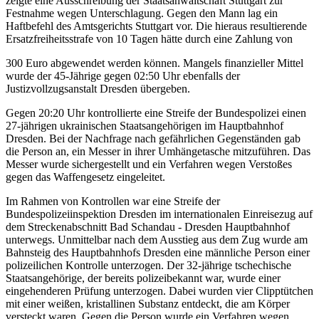
zeigte eine Ausschreibung der Staatsanwaltschaft Stuttgart zur
Festnahme wegen Unterschlagung. Gegen den Mann lag ein
Haftbefehl des Amtsgerichts Stuttgart vor. Die hieraus resultierende
Ersatzfreiheitsstrafe von 10 Tagen hätte durch eine Zahlung von
300 Euro abgewendet werden können. Mangels finanzieller Mittel
wurde der 45-Jährige gegen 02:50 Uhr ebenfalls der
Justizvollzugsanstalt Dresden übergeben.
Gegen 20:20 Uhr kontrollierte eine Streife der Bundespolizei einen
27-jährigen ukrainischen Staatsangehörigen im Hauptbahnhof
Dresden. Bei der Nachfrage nach gefährlichen Gegenständen gab
die Person an, ein Messer in ihrer Umhängetasche mitzuführen. Das
Messer wurde sichergestellt und ein Verfahren wegen Verstoßes
gegen das Waffengesetz eingeleitet.
Im Rahmen von Kontrollen war eine Streife der
Bundespolizeiinspektion Dresden im internationalen Einreisezug auf
dem Streckenabschnitt Bad Schandau - Dresden Hauptbahnhof
unterwegs. Unmittelbar nach dem Ausstieg aus dem Zug wurde am
Bahnsteig des Hauptbahnhofs Dresden eine männliche Person einer
polizeilichen Kontrolle unterzogen. Der 32-jährige tschechische
Staatsangehörige, der bereits polizeibekannt war, wurde einer
eingehenderen Prüfung unterzogen. Dabei wurden vier Clipptütchen
mit einer weißen, kristallinen Substanz entdeckt, die am Körper
versteckt waren. Gegen die Person wurde ein Verfahren wegen