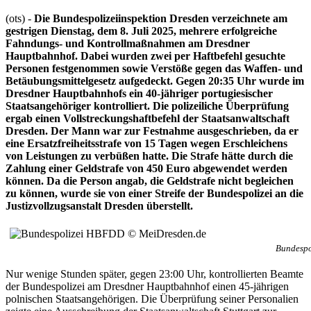
(ots) -
Die Bundespolizeiinspektion Dresden verzeichnete am
gestrigen Dienstag, dem 8. Juli 2025, mehrere erfolgreiche
Fahndungs- und Kontrollmaßnahmen am Dresdner
Hauptbahnhof. Dabei wurden zwei per Haftbefehl gesuchte
Personen festgenommen sowie Verstöße gegen das Waffen- und
Betäubungsmittelgesetz aufgedeckt. Gegen 20:35 Uhr wurde im
Dresdner Hauptbahnhofs ein 40-jähriger portugiesischer
Staatsangehöriger kontrolliert. Die polizeiliche Überprüfung
ergab einen Vollstreckungshaftbefehl der Staatsanwaltschaft
Dresden. Der Mann war zur Festnahme ausgeschrieben, da er
eine Ersatzfreiheitsstrafe von 15 Tagen wegen Erschleichens
von Leistungen zu verbüßen hatte. Die Strafe hätte durch die
Zahlung einer Geldstrafe von 450 Euro abgewendet werden
können. Da die Person angab, die Geldstrafe nicht begleichen
zu können, wurde sie von einer Streife der Bundespolizei an die
Justizvollzugsanstalt Dresden überstellt.
Bundespo
Nur wenige Stunden später, gegen 23:00 Uhr, kontrollierten Beamte
der Bundespolizei am Dresdner Hauptbahnhof einen 45-jährigen
polnischen Staatsangehörigen. Die Überprüfung seiner Personalien