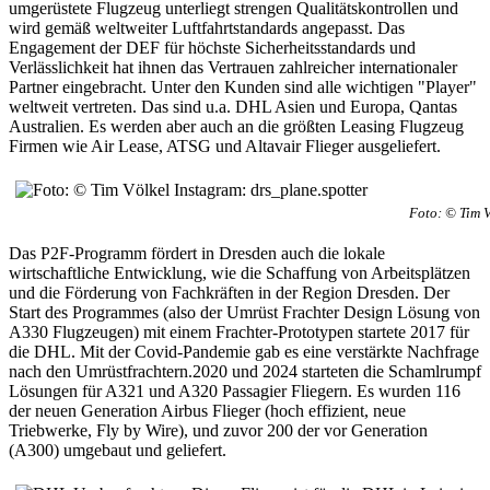
umgerüstete Flugzeug unterliegt strengen Qualitätskontrollen und
wird gemäß weltweiter Luftfahrtstandards angepasst. Das
Engagement der DEF für höchste Sicherheitsstandards und
Verlässlichkeit hat ihnen das Vertrauen zahlreicher internationaler
Partner eingebracht. Unter den Kunden sind alle wichtigen "Player"
weltweit vertreten. Das sind u.a. DHL Asien und Europa, Qantas
Australien. Es werden aber auch an die größten Leasing Flugzeug
Firmen wie Air Lease, ATSG und Altavair Flieger ausgeliefert.
Foto: © Tim V
Das P2F-Programm fördert in Dresden auch die lokale
wirtschaftliche Entwicklung, wie die Schaffung von Arbeitsplätzen
und die Förderung von Fachkräften in der Region Dresden. Der
Start des Programmes (also der Umrüst Frachter Design Lösung von
A330 Flugzeugen) mit einem Frachter-Prototypen startete 2017 für
die DHL. Mit der Covid-Pandemie gab es eine verstärkte Nachfrage
nach den Umrüstfrachtern.2020 und 2024 starteten die Schamlrumpf
Lösungen für A321 und A320 Passagier Fliegern. Es wurden 116
der neuen Generation Airbus Flieger (hoch effizient, neue
Triebwerke, Fly by Wire), und zuvor 200 der vor Generation
(A300) umgebaut und geliefert.