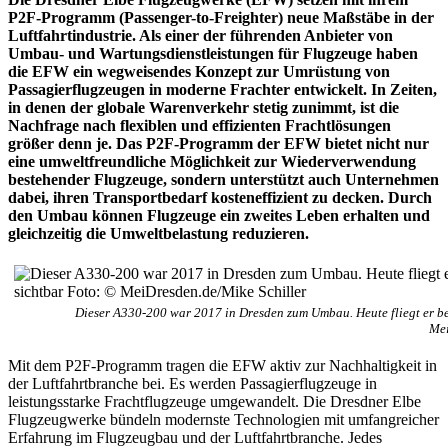
P2F-Programm (Passenger-to-Freighter) neue Maßstäbe in der
Luftfahrtindustrie. Als einer der führenden Anbieter von
Umbau- und Wartungsdienstleistungen für Flugzeuge haben
die EFW ein wegweisendes Konzept zur Umrüstung von
Passagierflugzeugen in moderne Frachter entwickelt. In Zeiten,
in denen der globale Warenverkehr stetig zunimmt, ist die
Nachfrage nach flexiblen und effizienten Frachtlösungen
größer denn je. Das P2F-Programm der EFW bietet nicht nur
eine umweltfreundliche Möglichkeit zur Wiederverwendung
bestehender Flugzeuge, sondern unterstützt auch Unternehmen
dabei, ihren Transportbedarf kosteneffizient zu decken. Durch
den Umbau können Flugzeuge ein zweites Leben erhalten und
gleichzeitig die Umweltbelastung reduzieren.
Dieser A330-200 war 2017 in Dresden zum Umbau. Heute fliegt er b
Mei
Mit dem P2F-Programm tragen die EFW aktiv zur Nachhaltigkeit in
der Luftfahrtbranche bei. Es werden Passagierflugzeuge in
leistungsstarke Frachtflugzeuge umgewandelt. Die Dresdner Elbe
Flugzeugwerke bündeln modernste Technologien mit umfangreicher
Erfahrung im Flugzeugbau und der Luftfahrtbranche. Jedes