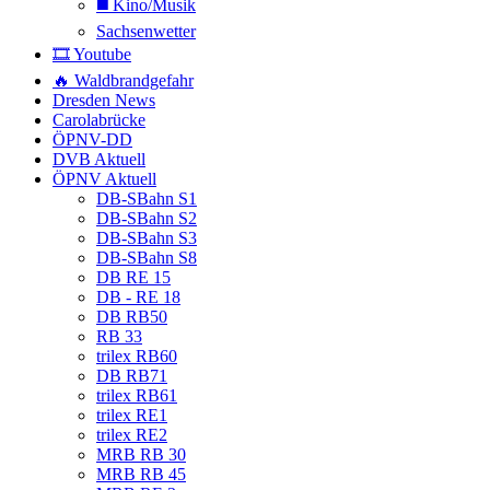
◼️ Kino/Musik
Sachsenwetter
🎞️ Youtube
🔥 Waldbrandgefahr
Dresden News
Carolabrücke
ÖPNV-DD
DVB Aktuell
ÖPNV Aktuell
DB-SBahn S1
DB-SBahn S2
DB-SBahn S3
DB-SBahn S8
DB RE 15
DB - RE 18
DB RB50
RB 33
trilex RB60
DB RB71
trilex RB61
trilex RE1
trilex RE2
MRB RB 30
MRB RB 45