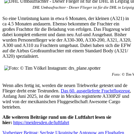
DHL Umbaufrachter - Dieser Flieger ist für die DHL in Leipz
So eine Umrüstung kann in etwa 6 Monaten, der kleinen (A321) in
ca 4.5 Monaten andauern. Ebenso bekommen die Frachter ein
großes Frachttor für die Beladung von erfolgen. Das Flugzeug wird
dabei komplett entkernt und dann neu Auf-und Ausgebaut. Bisher
wurden Personenflieger wie der A330-300, A330-200, A321, A320,
A300 und A310 zu Frachtern umgebaut. Dabei haben sich die EFW
auf die Airbus Großraumfrachter mit einem Standard Body (A321/
A320) spezialisiert.
Foto: © Tim V
Wenn alles fertig ist, werden die neuen Triebwerke getestet und de
Flieger dreht erste Testrunden.
Das 60. ausgelieferte Frachtflugzeug
,
Anfang Juni 2025, ist die erste in Mexiko registrierte A330P2F und
wird von der mexikanischen Fluggesellschaft Awesome Cargo
betrieben.
Alle weiteren Beiträge rund um die Luftfahrt lesen sie
hier:
https://meidresden.de/luftfahrt
Vorheriger Beitrag: Sechste Ukrainische Antonow am Flughafen