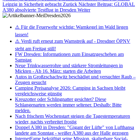
Leipzig in Sicherheit gebracht
Zurück
Nächster Beitrag: GLOBAL
A380 absolvierte Testflug in Dresden
Weiter
⚠️ Für die Feuerwehr wichtig: Warnkegel im Wald liegen
lassen!
⚠️ Verdi ruft erneut zum Warnstreik auf - Dresdner ÖPNV
steht am Freitag still!
FW Dresden: Informationen zum Einsatzgeschehen am
Samstag
Neue Trinkwasserrohre und stärkere Stromleitungen in
Mickten - Ab 16. März: starten die Arbeiten
Autos in Großzschachwitz beschädigt und versuchter Raub –
Zeugen gesucht
Camping Preisanalyse 2026: Camping in Sachsen bleibt
vergleichsweise günstig
Kreuzotter oder Schlingnatter gesichtet? Diese
Schlangenarten werden immer seltener. Deshalb: Bitte
melden.
Nach frischem Wochenstart steigen die Tagestemperaturen
wieder, nachts verbreitet frostig
Doppel A380 in Dresden: "Gigant der Lüfte" von Lufthansa
landete am Sonntag - weißer A380 aus der Halle gezogen
InternetFame bekräftigt seine Mission, skalierbare Social-