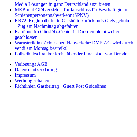
Media-Lösungen in ganz Deutschland anzubieten
MRB und GDL erzielen Tarifabschluss für Beschäftigte im
Schienenpersonennahverkehr (SPNV)
RB72: Regionalbahn in Glashütte zurück aufs Gleis gehoben
- Zug am Nachmittag abgefahren
Kaufland im Otto-Dix-Center in Dresden bleibt weiter
geschlossen
Warnstreik im sächsischen Nahverkehr: DVB AG wird durch
ver.di am Montag bestreikt!
Polizeihubschrauber kreist über der Innenstadt von Dresden
Verlosungs AGB
Datenschutzerklärung
Impressum
Werbung schalten
Richtlinien Gastbeitrag - Guest Post Guidelines