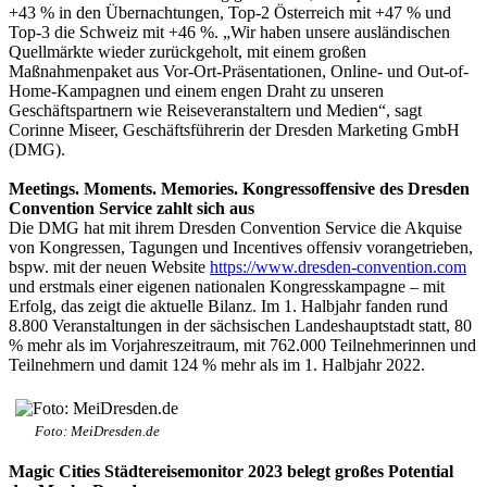
+43 % in den Übernachtungen, Top-2 Österreich mit +47 % und
Top-3 die Schweiz mit +46 %. „Wir haben unsere ausländischen
Quellmärkte wieder zurückgeholt, mit einem großen
Maßnahmenpaket aus Vor-Ort-Präsentationen, Online- und Out-of-
Home-Kampagnen und einem engen Draht zu unseren
Geschäftspartnern wie Reiseveranstaltern und Medien“, sagt
Corinne Miseer, Geschäftsführerin der Dresden Marketing GmbH
(DMG).
Meetings. Moments. Memories. Kongressoffensive des Dresden
Convention Service zahlt sich aus
Die DMG hat mit ihrem Dresden Convention Service die Akquise
von Kongressen, Tagungen und Incentives offensiv vorangetrieben,
bspw. mit der neuen Website
https://www.dresden-convention.com
und erstmals einer eigenen nationalen Kongresskampagne – mit
Erfolg, das zeigt die aktuelle Bilanz. Im 1. Halbjahr fanden rund
8.800 Veranstaltungen in der sächsischen Landeshauptstadt statt, 80
% mehr als im Vorjahreszeitraum, mit 762.000 Teilnehmerinnen und
Teilnehmern und damit 124 % mehr als im 1. Halbjahr 2022.
Foto: MeiDresden.de
Magic Cities Städtereisemonitor 2023 belegt großes Potential