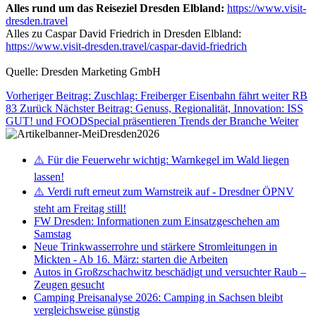
Alles rund um das Reiseziel Dresden Elbland:
https://www.visit-
dresden.travel
Alles zu Caspar David Friedrich in Dresden Elbland:
https://www.visit-dresden.travel/caspar-david-friedrich
Quelle: Dresden Marketing GmbH
Vorheriger Beitrag: Zuschlag: Freiberger Eisenbahn fährt weiter RB
83
Zurück
Nächster Beitrag: Genuss, Regionalität, Innovation: ISS
GUT! und FOODSpecial präsentieren Trends der Branche
Weiter
⚠️ Für die Feuerwehr wichtig: Warnkegel im Wald liegen
lassen!
⚠️ Verdi ruft erneut zum Warnstreik auf - Dresdner ÖPNV
steht am Freitag still!
FW Dresden: Informationen zum Einsatzgeschehen am
Samstag
Neue Trinkwasserrohre und stärkere Stromleitungen in
Mickten - Ab 16. März: starten die Arbeiten
Autos in Großzschachwitz beschädigt und versuchter Raub –
Zeugen gesucht
Camping Preisanalyse 2026: Camping in Sachsen bleibt
vergleichsweise günstig