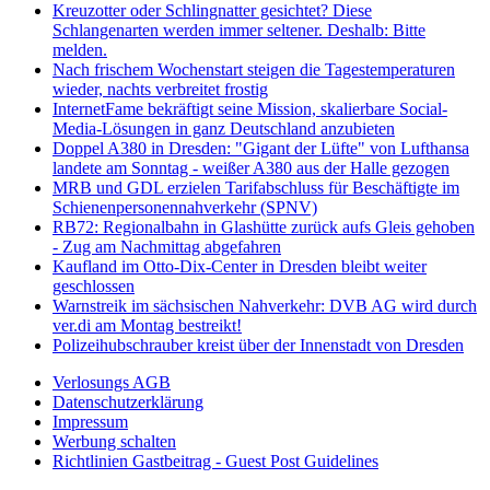
Kreuzotter oder Schlingnatter gesichtet? Diese
Schlangenarten werden immer seltener. Deshalb: Bitte
melden.
Nach frischem Wochenstart steigen die Tagestemperaturen
wieder, nachts verbreitet frostig
InternetFame bekräftigt seine Mission, skalierbare Social-
Media-Lösungen in ganz Deutschland anzubieten
Doppel A380 in Dresden: "Gigant der Lüfte" von Lufthansa
landete am Sonntag - weißer A380 aus der Halle gezogen
MRB und GDL erzielen Tarifabschluss für Beschäftigte im
Schienenpersonennahverkehr (SPNV)
RB72: Regionalbahn in Glashütte zurück aufs Gleis gehoben
- Zug am Nachmittag abgefahren
Kaufland im Otto-Dix-Center in Dresden bleibt weiter
geschlossen
Warnstreik im sächsischen Nahverkehr: DVB AG wird durch
ver.di am Montag bestreikt!
Polizeihubschrauber kreist über der Innenstadt von Dresden
Verlosungs AGB
Datenschutzerklärung
Impressum
Werbung schalten
Richtlinien Gastbeitrag - Guest Post Guidelines