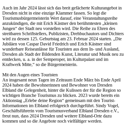
Auch im Jahr 2024 lässt sich das breit gefächerte Kulturangebot in
Dresden nicht in eine einzige Klammer fassen. So legt die
Tourismusbürgermeisterin Wert darauf, eine Veranstaltungsreihe
anzukündigen, die mit Erich Kästner den berühmtesten „kleinen
Jungen“ der Stadt neu vorstellen wird. Die Reihe zu Ehren des
streitbaren Schriftstellers, Publizisten, Drehbuchautors und Dichters
wird zu dessen 125. Geburtstag am 23. Februar 2024 starten. „Die
Jubiläen von Caspar David Friedrich und Erich Kästner sind
wunderbare Reiseanlässe für Touristen aus dem In- und Ausland,
Dresden als Stadt der Bildenden Kunst, Literatur und Musik neu zu
entdecken, u. a. in der Semperoper, im Kulturpalast und im
Kraftwerk Mitte,“ so die Bürgermeisterin.
Mit den Augen eines Touristen
An insgesamt neun Tagen im Zeitraum Ende März bis Ende April
2024 haben die Bewohnerinnen und Bewohner von Dresden
Elbland die Gelegenheit, hinter die Kulissen der für die Region so
wichtigen Branche Tourismus zu blicken. 2023 wurde bereits ein
Aktionstag „Erlebe deine Region“ gemeinsam mit den Tourist-
Informationen im Elbland erfolgreich durchgeführt. Sindy Vogel,
Geschäftsführerin vom Tourismusverband Elbland Dresden e.V.,
freut nun, dass 2024 Dresden und weitere Elbland-Orte dazu
kommen und so die Angebote noch vielfältiger werden.