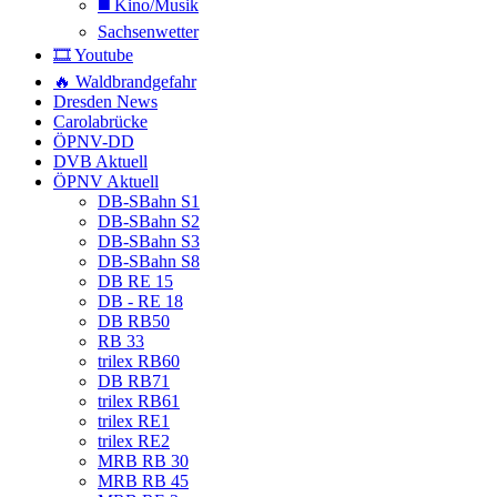
◼️ Kino/Musik
Sachsenwetter
🎞️ Youtube
🔥 Waldbrandgefahr
Dresden News
Carolabrücke
ÖPNV-DD
DVB Aktuell
ÖPNV Aktuell
DB-SBahn S1
DB-SBahn S2
DB-SBahn S3
DB-SBahn S8
DB RE 15
DB - RE 18
DB RB50
RB 33
trilex RB60
DB RB71
trilex RB61
trilex RE1
trilex RE2
MRB RB 30
MRB RB 45