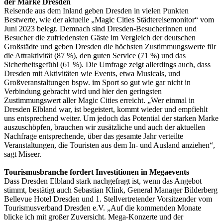
der Marke Dresden
Reisende aus dem Inland geben Dresden in vielen Punkten
Bestwerte, wie der aktuelle „Magic Cities Städtereisemonitor“ vom
Juni 2023 belegt. Demnach sind Dresden-Besucherinnen und
Besucher die zufriedensten Gäste im Vergleich der deutschen
Großstädte und geben Dresden die höchsten Zustimmungswerte für
die Attraktivität (87 %), den guten Service (71 %) und das
Sicherheitsgefühl (61 %). Die Umfrage zeigt allerdings auch, dass
Dresden mit Aktivitäten wie Events, etwa Musicals, und
Großveranstaltungen bspw. im Sport so gut wie gar nicht in
Verbindung gebracht wird und hier den geringsten
Zustimmungswert aller Magic Cities erreicht. „Wer einmal in
Dresden Elbland war, ist begeistert, kommt wieder und empfiehlt
uns entsprechend weiter. Um jedoch das Potential der starken Marke
auszuschöpfen, brauchen wir zusätzliche und auch der aktuellen
Nachfrage entsprechende, über das gesamte Jahr verteilte
Veranstaltungen, die Touristen aus dem In- und Ausland anziehen“,
sagt Miseer.
Tourismusbranche fordert Investitionen in Megaevents
Dass Dresden Elbland stark nachgefragt ist, wenn das Angebot
stimmt, bestätigt auch Sebastian Klink, General Manager Bilderberg
Bellevue Hotel Dresden und 1. Stellvertretender Vorsitzender vom
Tourismusverband Dresden e.V. „Auf die kommenden Monate
blicke ich mit großer Zuversicht. Mega-Konzerte und der