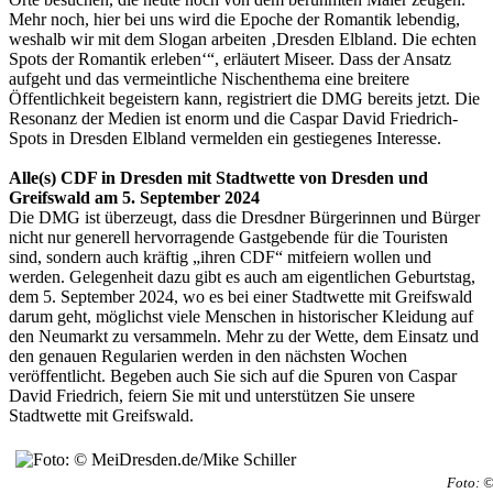
Mehr noch, hier bei uns wird die Epoche der Romantik lebendig,
weshalb wir mit dem Slogan arbeiten ‚Dresden Elbland. Die echten
Spots der Romantik erleben‘“, erläutert Miseer. Dass der Ansatz
aufgeht und das vermeintliche Nischenthema eine breitere
Öffentlichkeit begeistern kann, registriert die DMG bereits jetzt. Die
Resonanz der Medien ist enorm und die Caspar David Friedrich-
Spots in Dresden Elbland vermelden ein gestiegenes Interesse.
Alle(s) CDF in Dresden mit Stadtwette von Dresden und
Greifswald am 5. September 2024
Die DMG ist überzeugt, dass die Dresdner Bürgerinnen und Bürger
nicht nur generell hervorragende Gastgebende für die Touristen
sind, sondern auch kräftig „ihren CDF“ mitfeiern wollen und
werden. Gelegenheit dazu gibt es auch am eigentlichen Geburtstag,
dem 5. September 2024, wo es bei einer Stadtwette mit Greifswald
darum geht, möglichst viele Menschen in historischer Kleidung auf
den Neumarkt zu versammeln. Mehr zu der Wette, dem Einsatz und
den genauen Regularien werden in den nächsten Wochen
veröffentlicht. Begeben auch Sie sich auf die Spuren von Caspar
David Friedrich, feiern Sie mit und unterstützen Sie unsere
Stadtwette mit Greifswald.
Foto: ©