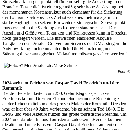
Striezelmarkt sorgen punktuell für eine sehr gute Auslastung in der
Branche. Tatsächlich ist eine regelmäßig sehr hohe Auslastung bei
der momentanen Kostenstruktur auch elementar für die Sicherung
der Tourismusbetriebe. Das Ziel ist es daher, mehrmals jährlich
starke Highlights zu setzen. Ein weiterer strategischer Schwerpunkt
muss weiterhin die Stärkung des Kongressstandortes sein. Die
Anzahl und Größe von Tagungen und Kongressen kann in Dresden
noch gesteigert werden. Die inzwischen etablierten Akquise-
Tätigkeiten des Dresden Convention Services der DMG steigern die
Außenwirkung noch einmal deutlich. Die Finanzierung und
Stärkung dieser strategischen Maßnahme müssen gesichert werden.“
Foto: ©
2024 steht im Zeichen von Caspar David Friedrich und der
Romantik
Bei den Feierlichkeiten zum 250. Geburtstag Caspar David
Friedrichs kommt Dresden Elbland eine besondere Bedeutung zu,
da der Lebensmittelpunkt des großen Malers der Romantik Dresden
war, er hier über 40 Jahre verbrachte, bis zu seinem Tod 1840. Die
DMG und viele Akteure nutzen das große touristische Potential, um
2024 und darüber hinaus Touristen anzulocken. „Bei uns können
die alten und neue Fans von Caspar David Friedrich authentische
Orte besuchen, die heute noch von dem berühmten Maler zeugen.