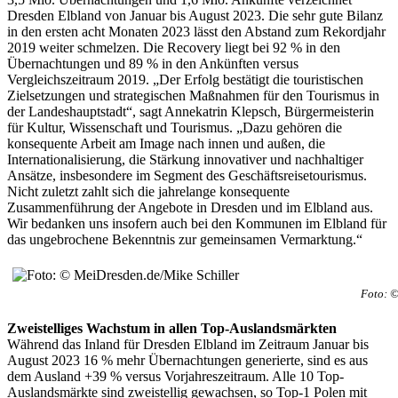
Dresden Elbland von Januar bis August 2023. Die sehr gute Bilanz
in den ersten acht Monaten 2023 lässt den Abstand zum Rekordjahr
2019 weiter schmelzen. Die Recovery liegt bei 92 % in den
Übernachtungen und 89 % in den Ankünften versus
Vergleichszeitraum 2019. „Der Erfolg bestätigt die touristischen
Zielsetzungen und strategischen Maßnahmen für den Tourismus in
der Landeshauptstadt“, sagt Annekatrin Klepsch, Bürgermeisterin
für Kultur, Wissenschaft und Tourismus. „Dazu gehören die
konsequente Arbeit am Image nach innen und außen, die
Internationalisierung, die Stärkung innovativer und nachhaltiger
Ansätze, insbesondere im Segment des Geschäftsreisetourismus.
Nicht zuletzt zahlt sich die jahrelange konsequente
Zusammenführung der Angebote in Dresden und im Elbland aus.
Wir bedanken uns insofern auch bei den Kommunen im Elbland für
das ungebrochene Bekenntnis zur gemeinsamen Vermarktung.“
Foto: ©
Zweistelliges Wachstum in allen Top-Auslandsmärkten
Während das Inland für Dresden Elbland im Zeitraum Januar bis
August 2023 16 % mehr Übernachtungen generierte, sind es aus
dem Ausland +39 % versus Vorjahreszeitraum. Alle 10 Top-
Auslandsmärkte sind zweistellig gewachsen, so Top-1 Polen mit