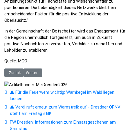
Anziehungspunkt für Fachkräfte und Wissenschaftler zu
positionieren. Die Lebendigkeit dieses Netzwerks bleibt ein
entscheidender Faktor für die positive Entwicklung der
Oberlausitz.“
In der Gemeinschaft der Botschafter wird das Engagement für
die Region unermüdlich fortgesetzt, um auch in Zukunft
positive Nachrichten zu verbreiten, Vorbilder zu schaffen und
Leitbilder zu etablieren.
Quelle: MGO
Vorheriger Beitrag: Stoneman Miriquidi Snow: Individuelle und geführte
Nächster Beitrag: Oberlausitzer Bergweg zum dritten Mal rez
Zurück
Weiter
⚠️ Für die Feuerwehr wichtig: Warnkegel im Wald liegen
lassen!
⚠️ Verdi ruft erneut zum Warnstreik auf - Dresdner ÖPNV
steht am Freitag still!
FW Dresden: Informationen zum Einsatzgeschehen am
Samstag