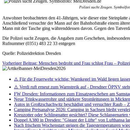
Polizei sucht Zeugen. Symbolfo
Anwohner beobachteten den 41-Jährigen, wie dieser eine Steinplatte
Anschließend versuchte der Mann auf der Bahnhofstraße einem älteren
Mann mit der Tasche ging währenddessen davon. Gegen den Tatverdä
Die Polizei sucht Zeugen, die Angaben zum Geschehen, insbesondere
Rufnummer (0351) 483 22 33 entgegen
Quelle: Polizeidrektion Dresden
Vorheriger Beitrag: Menschen bedroht und Frau schlug Frau – Polize
⚠️ Für die Feuerwehr wichtig: Warnkegel im Wald liegen lasse
⚠️ Verdi ruft erneut zum Warnstreik auf - Dresdner ÖPNV steht 
FW Dresden: Informationen zum Einsatzgeschehen am Samsta
Neue Trinkwasserrohre und stärkere Stromleitungen in Mickten 
Autos in Großzschachwitz beschädigt und versuchter Raub – 
Camping Preisanalyse 2026: Camping in Sachsen bleibt vergle
Kreuzotter oder Schlingnatter gesichtet? Diese Schlangenarten
Doppel A380 in Dresden: "Gigant der Lüfte" von Lufthansa la
Nach frischem Wochenstart steigen die Tagestemperaturen wieder