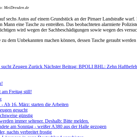
to: MeiDresden.de
 auf sechs Autos auf einem Grundstück an der Pirnaer Landstraße warf
 Mann eine Tasche zu entreißen. Das beobachteten alarmierte Poliziste
chtigen wird wegen der Sachbeschädigungen sowie wegen des versuch
 zu dem Unbekannten machen können, dessen Tasche geraubt werden sol
i sucht Zeugen
Zurück
Nächster Beitrag: BPOLI BHL: Zehn Haftbefehl
n!
am Freitag still!
g
- Ab 16. März: starten die Arbeiten
Zeugen gesucht
ichsweise günstig
 werden immer seltener. Deshalb: Bitte melden.
ndete am Sonntag - weißer A380 aus der Halle gezogen
, nachts verbreitet frostig