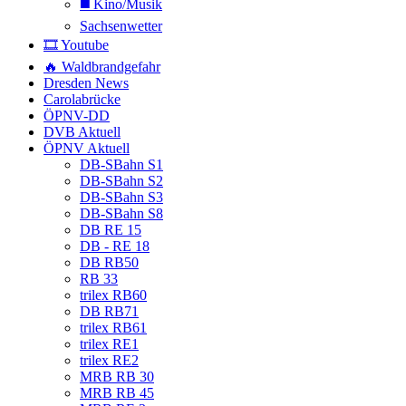
◼️ Kino/Musik
Sachsenwetter
🎞️ Youtube
🔥 Waldbrandgefahr
Dresden News
Carolabrücke
ÖPNV-DD
DVB Aktuell
ÖPNV Aktuell
DB-SBahn S1
DB-SBahn S2
DB-SBahn S3
DB-SBahn S8
DB RE 15
DB - RE 18
DB RB50
RB 33
trilex RB60
DB RB71
trilex RB61
trilex RE1
trilex RE2
MRB RB 30
MRB RB 45