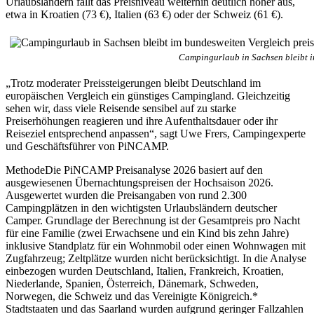
Urlaubsländern fällt das Preisniveau weiterhin deutlich höher aus,
etwa in Kroatien (73 €), Italien (63 €) oder der Schweiz (61 €).
Campingurlaub in Sachsen bleibt i
„Trotz moderater Preissteigerungen bleibt Deutschland im
europäischen Vergleich ein günstiges Campingland. Gleichzeitig
sehen wir, dass viele Reisende sensibel auf zu starke
Preiserhöhungen reagieren und ihre Aufenthaltsdauer oder ihr
Reiseziel entsprechend anpassen“, sagt Uwe Frers, Campingexperte
und Geschäftsführer von PiNCAMP.
MethodeDie PiNCAMP Preisanalyse 2026 basiert auf den
ausgewiesenen Übernachtungspreisen der Hochsaison 2026.
Ausgewertet wurden die Preisangaben von rund 2.300
Campingplätzen in den wichtigsten Urlaubsländern deutscher
Camper. Grundlage der Berechnung ist der Gesamtpreis pro Nacht
für eine Familie (zwei Erwachsene und ein Kind bis zehn Jahre)
inklusive Standplatz für ein Wohnmobil oder einen Wohnwagen mit
Zugfahrzeug; Zeltplätze wurden nicht berücksichtigt. In die Analyse
einbezogen wurden Deutschland, Italien, Frankreich, Kroatien,
Niederlande, Spanien, Österreich, Dänemark, Schweden,
Norwegen, die Schweiz und das Vereinigte Königreich.*
Stadtstaaten und das Saarland wurden aufgrund geringer Fallzahlen