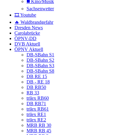
◼️ Kino/Musik
Sachsenwetter
🎞️ Youtube
🔥 Waldbrandgefahr
Dresden News
Carolabrücke
ÖPNV-DD
DVB Aktuell
ÖPNV Aktuell
DB-SBahn S1
DB-SBahn S2
DB-SBahn S3
DB-SBahn S8
DB RE 15
DB - RE 18
DB RB50
RB 33
trilex RB60
DB RB71
trilex RB61
trilex RE1
trilex RE2
MRB RB 30
MRB RB 45