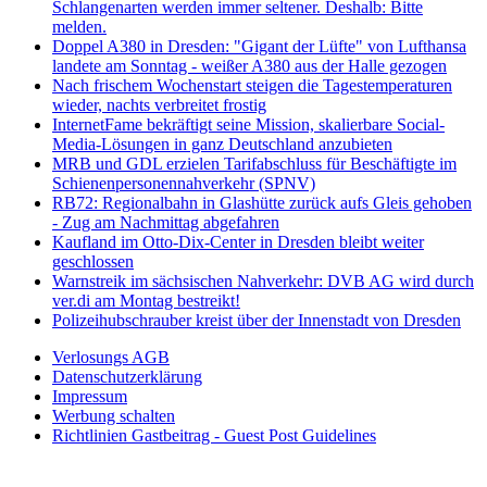
Schlangenarten werden immer seltener. Deshalb: Bitte
melden.
Doppel A380 in Dresden: "Gigant der Lüfte" von Lufthansa
landete am Sonntag - weißer A380 aus der Halle gezogen
Nach frischem Wochenstart steigen die Tagestemperaturen
wieder, nachts verbreitet frostig
InternetFame bekräftigt seine Mission, skalierbare Social-
Media-Lösungen in ganz Deutschland anzubieten
MRB und GDL erzielen Tarifabschluss für Beschäftigte im
Schienenpersonennahverkehr (SPNV)
RB72: Regionalbahn in Glashütte zurück aufs Gleis gehoben
- Zug am Nachmittag abgefahren
Kaufland im Otto-Dix-Center in Dresden bleibt weiter
geschlossen
Warnstreik im sächsischen Nahverkehr: DVB AG wird durch
ver.di am Montag bestreikt!
Polizeihubschrauber kreist über der Innenstadt von Dresden
Verlosungs AGB
Datenschutzerklärung
Impressum
Werbung schalten
Richtlinien Gastbeitrag - Guest Post Guidelines