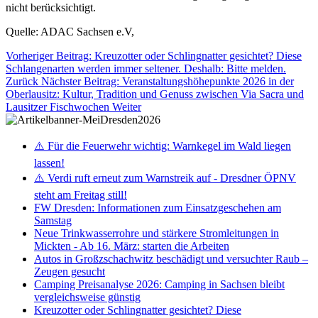
nicht berücksichtigt.
Quelle: ADAC Sachsen e.V,
Vorheriger Beitrag: Kreuzotter oder Schlingnatter gesichtet? Diese
Schlangenarten werden immer seltener. Deshalb: Bitte melden.
Zurück
Nächster Beitrag: Veranstaltungshöhepunkte 2026 in der
Oberlausitz: Kultur, Tradition und Genuss zwischen Via Sacra und
Lausitzer Fischwochen
Weiter
⚠️ Für die Feuerwehr wichtig: Warnkegel im Wald liegen
lassen!
⚠️ Verdi ruft erneut zum Warnstreik auf - Dresdner ÖPNV
steht am Freitag still!
FW Dresden: Informationen zum Einsatzgeschehen am
Samstag
Neue Trinkwasserrohre und stärkere Stromleitungen in
Mickten - Ab 16. März: starten die Arbeiten
Autos in Großzschachwitz beschädigt und versuchter Raub –
Zeugen gesucht
Camping Preisanalyse 2026: Camping in Sachsen bleibt
vergleichsweise günstig
Kreuzotter oder Schlingnatter gesichtet? Diese