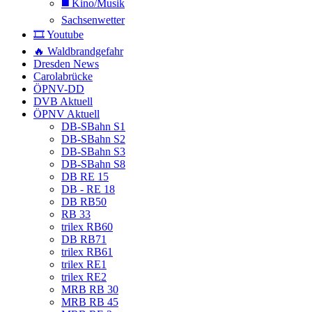
◼️ Kino/Musik
Sachsenwetter
🎞️ Youtube
🔥 Waldbrandgefahr
Dresden News
Carolabrücke
ÖPNV-DD
DVB Aktuell
ÖPNV Aktuell
DB-SBahn S1
DB-SBahn S2
DB-SBahn S3
DB-SBahn S8
DB RE 15
DB - RE 18
DB RB50
RB 33
trilex RB60
DB RB71
trilex RB61
trilex RE1
trilex RE2
MRB RB 30
MRB RB 45