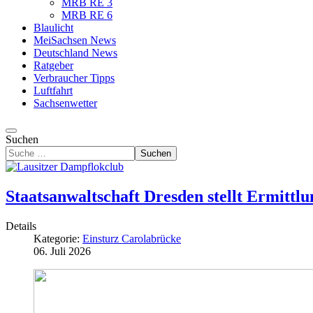
MRB RE 3
MRB RE 6
Blaulicht
MeiSachsen News
Deutschland News
Ratgeber
Verbraucher Tipps
Luftfahrt
Sachsenwetter
Suchen
Suchen
Staatsanwaltschaft Dresden stellt Ermittl
Details
Kategorie:
Einsturz Carolabrücke
06. Juli 2026