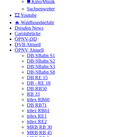
◼️ Kino/Musik
Sachsenwetter
🎞️ Youtube
🔥 Waldbrandgefahr
Dresden News
Carolabrücke
ÖPNV-DD
DVB Aktuell
ÖPNV Aktuell
DB-SBahn S1
DB-SBahn S2
DB-SBahn S3
DB-SBahn S8
DB RE 15
DB - RE 18
DB RB50
RB 33
trilex RB60
DB RB71
trilex RB61
trilex RE1
trilex RE2
MRB RB 30
MRB RB 45