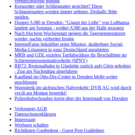
vergleichsweise günstig
Kreuzotter oder Schlingnatter gesichtet? Diese
Schlangenarten werden immer seltener. Deshalb: Bitte
melden.
Doppel A380 in Dresden: "Gigant der Lüfte" von Lufthansa
landete am Sonntag - weißer A380 aus der Halle gezogen
Nach frischem Wochenstart steigen die Tagestemperaturen
wieder, nachts verbreitet frostig
InternetFame bekräftigt seine Mission, skalierbare Social-
Media-Lösungen in ganz Deutschland anzubieten
MRB und GDL erzielen Tarifabschluss für Beschäftigte im
Schienenpersonennahverkehr (SPNV)
RB72: Regionalbahn in Glashütte zurück aufs Gleis gehoben
- Zug am Nachmittag abgefahren
Kaufland im Otto-Dix-Center in Dresden bleibt weiter
geschlossen
Warnstreik im sächsischen Nahverkehr: DVB AG wird durch
ver.di am Montag bestreikt!
Polizeihubschrauber kreist über der Innenstadt von Dresden
Verlosungs AGB
Datenschutzerklärung
Impressum
Werbung schalten
Richtlinien Gastbeitrag - Guest Post Guidelines