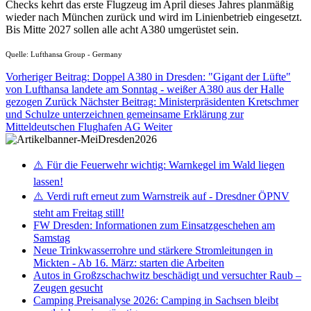
Checks kehrt das erste Flugzeug im April dieses Jahres planmäßig
wieder nach München zurück und wird im Linienbetrieb eingesetzt.
Bis Mitte 2027 sollen alle acht A380 umgerüstet sein.
Quelle: Lufthansa Group - Germany
Vorheriger Beitrag: Doppel A380 in Dresden: "Gigant der Lüfte"
von Lufthansa landete am Sonntag - weißer A380 aus der Halle
gezogen
Zurück
Nächster Beitrag: Ministerpräsidenten Kretschmer
und Schulze unterzeichnen gemeinsame Erklärung zur
Mitteldeutschen Flughafen AG
Weiter
⚠️ Für die Feuerwehr wichtig: Warnkegel im Wald liegen
lassen!
⚠️ Verdi ruft erneut zum Warnstreik auf - Dresdner ÖPNV
steht am Freitag still!
FW Dresden: Informationen zum Einsatzgeschehen am
Samstag
Neue Trinkwasserrohre und stärkere Stromleitungen in
Mickten - Ab 16. März: starten die Arbeiten
Autos in Großzschachwitz beschädigt und versuchter Raub –
Zeugen gesucht
Camping Preisanalyse 2026: Camping in Sachsen bleibt