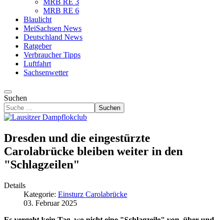
MRB RE 3
MRB RE 6
Blaulicht
MeiSachsen News
Deutschland News
Ratgeber
Verbraucher Tipps
Luftfahrt
Sachsenwetter
Suchen
Suchen
Dresden und die eingestürzte
Carolabrücke bleiben weiter in den
"Schlagzeilen"
Details
Kategorie:
Einsturz Carolabrücke
03. Februar 2025
Es vergeht kein Tag, wo nicht eine "Schlagzeile" von, über und