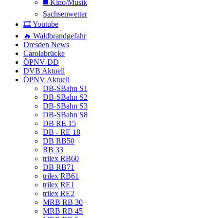
◼️ Kino/Musik
Sachsenwetter
🎞️ Youtube
🔥 Waldbrandgefahr
Dresden News
Carolabrücke
ÖPNV-DD
DVB Aktuell
ÖPNV Aktuell
DB-SBahn S1
DB-SBahn S2
DB-SBahn S3
DB-SBahn S8
DB RE 15
DB - RE 18
DB RB50
RB 33
trilex RB60
DB RB71
trilex RB61
trilex RE1
trilex RE2
MRB RB 30
MRB RB 45