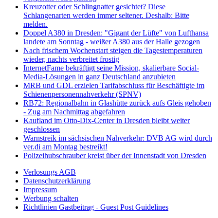
Kreuzotter oder Schlingnatter gesichtet? Diese
Schlangenarten werden immer seltener. Deshalb: Bitte
melden.
Doppel A380 in Dresden: "Gigant der Lüfte" von Lufthansa
landete am Sonntag - weißer A380 aus der Halle gezogen
Nach frischem Wochenstart steigen die Tagestemperaturen
wieder, nachts verbreitet frostig
InternetFame bekräftigt seine Mission, skalierbare Social-
Media-Lösungen in ganz Deutschland anzubieten
MRB und GDL erzielen Tarifabschluss für Beschäftigte im
Schienenpersonennahverkehr (SPNV)
RB72: Regionalbahn in Glashütte zurück aufs Gleis gehoben
- Zug am Nachmittag abgefahren
Kaufland im Otto-Dix-Center in Dresden bleibt weiter
geschlossen
Warnstreik im sächsischen Nahverkehr: DVB AG wird durch
ver.di am Montag bestreikt!
Polizeihubschrauber kreist über der Innenstadt von Dresden
Verlosungs AGB
Datenschutzerklärung
Impressum
Werbung schalten
Richtlinien Gastbeitrag - Guest Post Guidelines