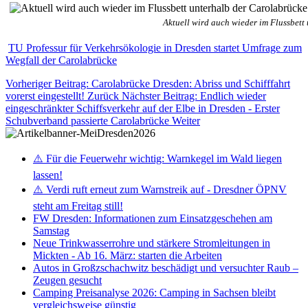
Aktuell wird auch wieder im Flussbett
TU Professur für Verkehrsökologie in Dresden startet Umfrage zum
Wegfall der Carolabrücke
Vorheriger Beitrag: Carolabrücke Dresden: Abriss und Schifffahrt
vorerst eingestellt!
Zurück
Nächster Beitrag: Endlich wieder
eingeschränkter Schiffsverkehr auf der Elbe in Dresden - Erster
Schubverband passierte Carolabrücke
Weiter
⚠️ Für die Feuerwehr wichtig: Warnkegel im Wald liegen
lassen!
⚠️ Verdi ruft erneut zum Warnstreik auf - Dresdner ÖPNV
steht am Freitag still!
FW Dresden: Informationen zum Einsatzgeschehen am
Samstag
Neue Trinkwasserrohre und stärkere Stromleitungen in
Mickten - Ab 16. März: starten die Arbeiten
Autos in Großzschachwitz beschädigt und versuchter Raub –
Zeugen gesucht
Camping Preisanalyse 2026: Camping in Sachsen bleibt
vergleichsweise günstig