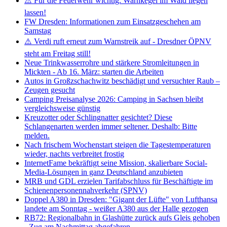
⚠️ Für die Feuerwehr wichtig: Warnkegel im Wald liegen
lassen!
FW Dresden: Informationen zum Einsatzgeschehen am
Samstag
⚠️ Verdi ruft erneut zum Warnstreik auf - Dresdner ÖPNV
steht am Freitag still!
Neue Trinkwasserrohre und stärkere Stromleitungen in
Mickten - Ab 16. März: starten die Arbeiten
Autos in Großzschachwitz beschädigt und versuchter Raub –
Zeugen gesucht
Camping Preisanalyse 2026: Camping in Sachsen bleibt
vergleichsweise günstig
Kreuzotter oder Schlingnatter gesichtet? Diese
Schlangenarten werden immer seltener. Deshalb: Bitte
melden.
Nach frischem Wochenstart steigen die Tagestemperaturen
wieder, nachts verbreitet frostig
InternetFame bekräftigt seine Mission, skalierbare Social-
Media-Lösungen in ganz Deutschland anzubieten
MRB und GDL erzielen Tarifabschluss für Beschäftigte im
Schienenpersonennahverkehr (SPNV)
Doppel A380 in Dresden: "Gigant der Lüfte" von Lufthansa
landete am Sonntag - weißer A380 aus der Halle gezogen
RB72: Regionalbahn in Glashütte zurück aufs Gleis gehoben
- Zug am Nachmittag abgefahren