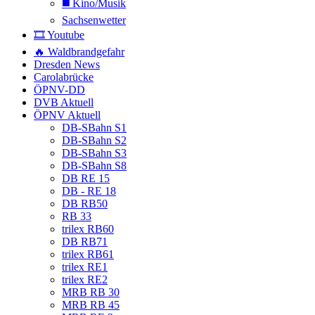
◼️ Kino/Musik
Sachsenwetter
🎞️ Youtube
🔥 Waldbrandgefahr
Dresden News
Carolabrücke
ÖPNV-DD
DVB Aktuell
ÖPNV Aktuell
DB-SBahn S1
DB-SBahn S2
DB-SBahn S3
DB-SBahn S8
DB RE 15
DB - RE 18
DB RB50
RB 33
trilex RB60
DB RB71
trilex RB61
trilex RE1
trilex RE2
MRB RB 30
MRB RB 45