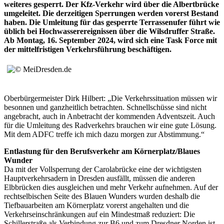
weiteres gesperrt. Der Kfz-Verkehr wird über die Albertbrücke
umgeleitet. Die derzeitigen Sperrungen werden vorerst Bestand
haben. Die Umleitung für das gesperrte Terrassenufer führt wie
üblich bei Hochwasserereignissen über die Wilsdruffer Straße.
Ab Montag, 16. September 2024, wird sich eine Task Force mit
der mittelfristigen Verkehrsführung beschäftigen.
Oberbürgermeister Dirk Hilbert: „Die Verkehrssituation müssen wir
besonnen und ganzheitlich betrachten. Schnellschüsse sind nicht
angebracht, auch in Anbetracht der kommenden Adventszeit. Auch
für die Umleitung des Radverkehrs brauchen wir eine gute Lösung.
Mit dem ADFC treffe ich mich dazu morgen zur Abstimmung.“
Entlastung für den Berufsverkehr am Körnerplatz/Blaues
Wunder
Da mit der Vollsperrung der Carolabrücke eine der wichtigsten
Hauptverkehrsadern in Dresden ausfällt, müssen die anderen
Elbbrücken dies ausgleichen und mehr Verkehr aufnehmen. Auf der
rechtselbischen Seite des Blauen Wunders wurden deshalb die
Tiefbauarbeiten am Körnerplatz vorerst angehalten und die
Verkehrseinschränkungen auf ein Mindestmaß reduziert: Die
Schillerstraße als Verbindung zur B6 und zum Dresdner Norden ist