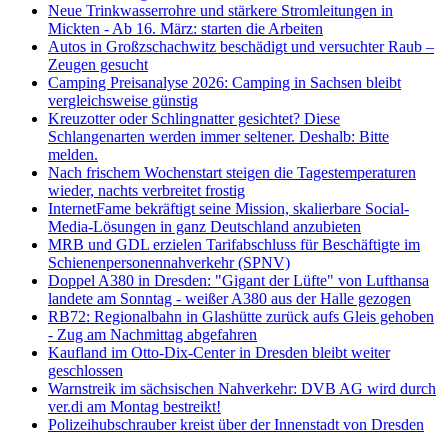
Neue Trinkwasserrohre und stärkere Stromleitungen in
Mickten - Ab 16. März: starten die Arbeiten
Autos in Großzschachwitz beschädigt und versuchter Raub –
Zeugen gesucht
Camping Preisanalyse 2026: Camping in Sachsen bleibt
vergleichsweise günstig
Kreuzotter oder Schlingnatter gesichtet? Diese
Schlangenarten werden immer seltener. Deshalb: Bitte
melden.
Nach frischem Wochenstart steigen die Tagestemperaturen
wieder, nachts verbreitet frostig
InternetFame bekräftigt seine Mission, skalierbare Social-
Media-Lösungen in ganz Deutschland anzubieten
MRB und GDL erzielen Tarifabschluss für Beschäftigte im
Schienenpersonennahverkehr (SPNV)
Doppel A380 in Dresden: "Gigant der Lüfte" von Lufthansa
landete am Sonntag - weißer A380 aus der Halle gezogen
RB72: Regionalbahn in Glashütte zurück aufs Gleis gehoben
- Zug am Nachmittag abgefahren
Kaufland im Otto-Dix-Center in Dresden bleibt weiter
geschlossen
Warnstreik im sächsischen Nahverkehr: DVB AG wird durch
ver.di am Montag bestreikt!
Polizeihubschrauber kreist über der Innenstadt von Dresden