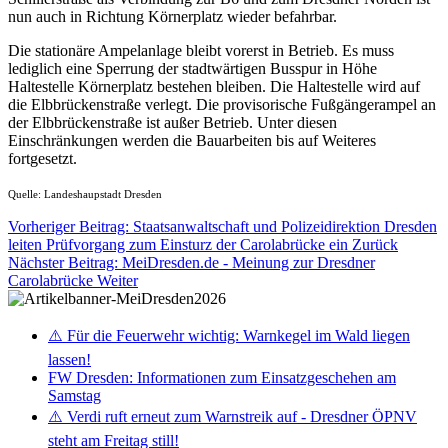
nun auch in Richtung Körnerplatz wieder befahrbar.
Die stationäre Ampelanlage bleibt vorerst in Betrieb. Es muss
lediglich eine Sperrung der stadtwärtigen Busspur in Höhe
Haltestelle Körnerplatz bestehen bleiben. Die Haltestelle wird auf
die Elbbrückenstraße verlegt. Die provisorische Fußgängerampel an
der Elbbrückenstraße ist außer Betrieb. Unter diesen
Einschränkungen werden die Bauarbeiten bis auf Weiteres
fortgesetzt.
Quelle: Landeshaupstadt Dresden
Vorheriger Beitrag: Staatsanwaltschaft und Polizeidirektion Dresden
leiten Prüfvorgang zum Einsturz der Carolabrücke ein
Zurück
Nächster Beitrag: MeiDresden.de - Meinung zur Dresdner
Carolabrücke
Weiter
⚠️ Für die Feuerwehr wichtig: Warnkegel im Wald liegen
lassen!
FW Dresden: Informationen zum Einsatzgeschehen am
Samstag
⚠️ Verdi ruft erneut zum Warnstreik auf - Dresdner ÖPNV
steht am Freitag still!