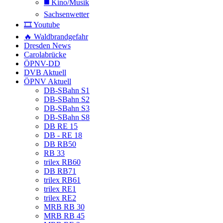
◼️ Kino/Musik
Sachsenwetter
🎞️ Youtube
🔥 Waldbrandgefahr
Dresden News
Carolabrücke
ÖPNV-DD
DVB Aktuell
ÖPNV Aktuell
DB-SBahn S1
DB-SBahn S2
DB-SBahn S3
DB-SBahn S8
DB RE 15
DB - RE 18
DB RB50
RB 33
trilex RB60
DB RB71
trilex RB61
trilex RE1
trilex RE2
MRB RB 30
MRB RB 45